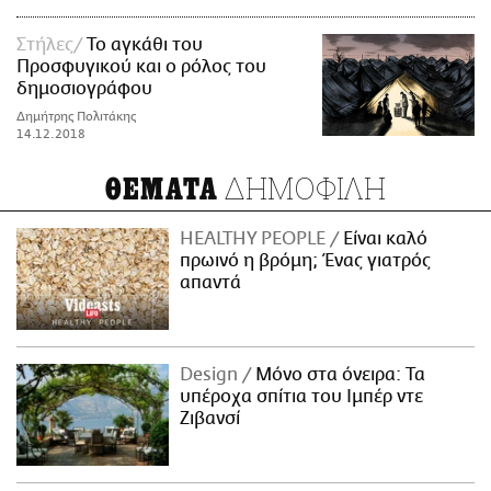
Στήλες
Το αγκάθι του
Προσφυγικού και ο ρόλος του
δημοσιογράφου
Δημήτρης Πολιτάκης
14.12.2018
ΔΗΜΟΦΙΛΗ
ΘΕΜΑΤΑ
HEALTHY PEOPLE
Είναι καλό
πρωινό η βρόμη; Ένας γιατρός
απαντά
Design
Μόνο στα όνειρα: Τα
υπέροχα σπίτια του Ιμπέρ ντε
Ζιβανσί