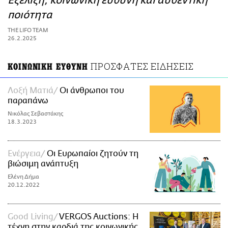
Εξέλιξη, κοινωνική ευθύνη και αυθεντική
ΑΜΠΑ
ποιότητα
PRINT
THE LIFO TEAM
26.2.2025
ΠΡΟΣΦΑΤΕΣ ΕΙΔΗΣΕΙΣ
ΚΟΙΝΩΝΙΚΗ ΕΥΘΥΝΗ
Λοξή Ματιά
Οι άνθρωποι του
παραπάνω
Νικόλας Σεβαστάκης
18.3.2023
Ενέργεια
Οι Ευρωπαίοι ζητούν τη
βιώσιμη ανάπτυξη
Ελένη Δήμα
20.12.2022
Good Living
VERGOS Auctions: Η
τέχνη στην καρδιά της κοινωνικής