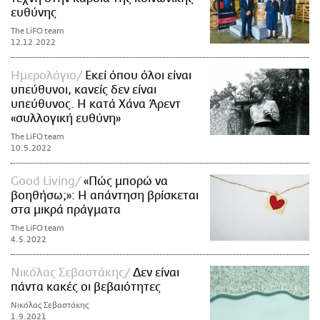
ευθύνης
The LiFO team
12.12.2022
Ημερολόγιο
Εκεί όπου όλοι είναι
υπεύθυνοι, κανείς δεν είναι
υπεύθυνος. Η κατά Χάνα Άρεντ
«συλλογική ευθύνη»
The LiFO team
10.5.2022
Good Living
«Πώς μπορώ να
βοηθήσω;»: Η απάντηση βρίσκεται
στα μικρά πράγματα
The LiFO team
4.5.2022
Νικόλας Σεβαστάκης
Δεν είναι
πάντα κακές οι βεβαιότητες
Νικόλας Σεβαστάκης
1.9.2021