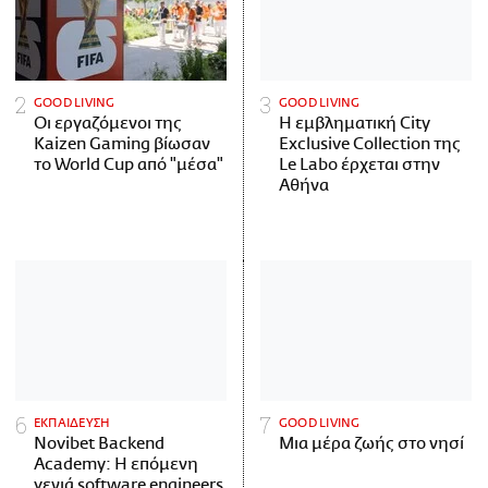
GOOD LIVING
GOOD LIVING
Οι εργαζόμενοι της
Η εμβληματική City
Kaizen Gaming βίωσαν
Exclusive Collection της
το World Cup από "μέσα"
Le Labo έρχεται στην
Αθήνα
ΕΚΠΑΙΔΕΥΣΗ
GOOD LIVING
Novibet Backend
Μια μέρα ζωής στο νησί
Academy: Η επόμενη
γενιά software engineers