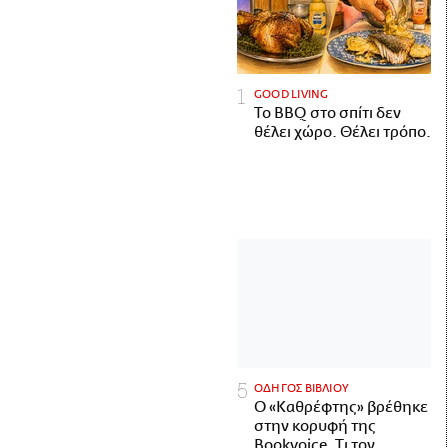
GOOD LIVING
Το BBQ στο σπίτι δεν
θέλει χώρο. Θέλει τρόπο.
ΟΔΗΓΟΣ ΒΙΒΛΙΟΥ
Ο «Καθρέφτης» βρέθηκε
στην κορυφή της
Bookvoice. Τι τον