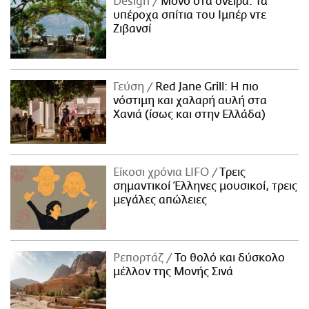
Design
Μόνο στα όνειρα: Τα
υπέροχα σπίτια του Ιμπέρ ντε
Ζιβανσί
Γεύση
Red Jane Grill: Η πιο
νόστιμη και χαλαρή αυλή στα
Χανιά (ίσως και στην Ελλάδα)
Είκοσι χρόνια LIFO
Tρεις
σημαντικοί Έλληνες μουσικοί, τρεις
μεγάλες απώλειες
Ρεπορτάζ
Το θολό και δύσκολο
μέλλον της Μονής Σινά