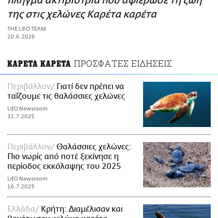
πλήγμα ακτιβίστρια που αφιέρωσε τη ζωή
ΑΜΠΑ
της στις χελώνες Καρέτα καρέτα
PRINT
THE LIFO TEAM
20.6.2026
ΠΡΟΣΦΑΤΕΣ ΕΙΔΗΣΕΙΣ
ΚΑΡΕΤΑ ΚΑΡΕΤΑ
Περιβάλλον
Γιατί δεν πρέπει να
ταΐζουμε τις θαλάσσιες χελώνες
LifO Newsroom
31.7.2025
Περιβάλλον
Θαλάσσιες χελώνες:
Πιο νωρίς από ποτέ ξεκίνησε η
περίοδος εκκόλαψης του 2025
LifO Newsroom
16.7.2025
Ελλάδα
Κρήτη: Διαμέλισαν και