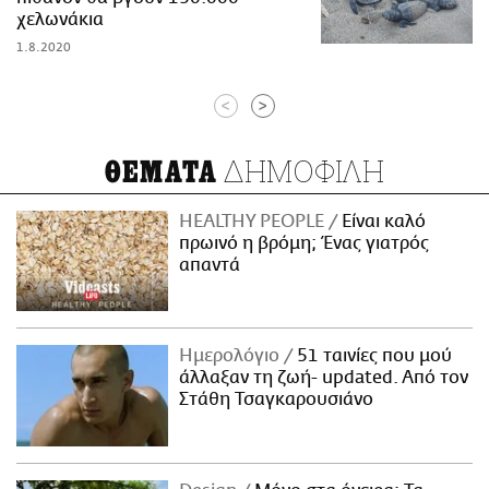
χελωνάκια
1.8.2020
<
>
ΔΗΜΟΦΙΛΗ
ΘΕΜΑΤΑ
HEALTHY PEOPLE
Είναι καλό
πρωινό η βρόμη; Ένας γιατρός
απαντά
Ημερολόγιο
51 ταινίες που μού
άλλαξαν τη ζωή- updated. Aπό τον
Στάθη Τσαγκαρουσιάνο