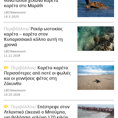
θανάτωσαν χελώνα καρέτα
καρέτα στο Μαράθι
LifO Newsroom
19.5.2025
Περιβάλλον
Ρεκόρ ωοτοκίας
καρέτα – καρέτα στον
Κυπαρισσιακό κόλπο αυτή τη
χρονιά
LifO Newsroom
11.11.2024
Περιβάλλον
Καρέτα-καρέτα:
Περισσότερες από ποτέ οι φωλιές
και οι γεννήσεις φέτος στη
Ζάκυνθο
LifO Newsroom
10.10.2024
Περιβάλλον
Επέστρεψε στον
Ατλαντικό Ωκεανό ο Μπούμπα,
μια θαλάσσια χελώνα 170 κιλών