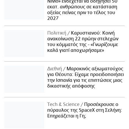
Νίνιο» ενδέχεται να οδηγήσει 50
εκατ. ανθρώπους σε κατάσταση
οξείας πείνας πριν το τέλος του
2027
Πολιτική
Καρυστιανού: Κοινή
ανακοίνωση 22 πρώην στελεχών
του κόμματός της - «Γνωρίζουμε
καλά γιατί αποχωρήσαμε»
Διεθνή
Μαροκινός αξιωματούχος
για Θέουτα: Είχαμε προειδοποιήσει
την Ισπανία για τις επιπτώσεις μιας
δικαστικής απόφασης
Τech & Science
Προσέκρουσε ο
πύραυλος της SpaceX στη Σελήνη:
Επηρεάζεται η Γη;