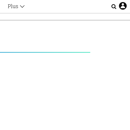
Plus
Θέματα
Συνεντεύξεις
Videos
τα
Αφιερώματα
Ζώδια
Εξομολογήσεις
Blogs
η
Οι Αθηναίοι
Απώλειες
Lgbtqi+
Επιλογές