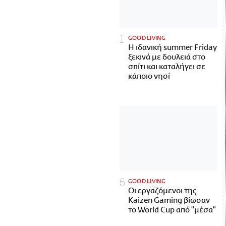
GOOD LIVING
Η ιδανική summer Friday
ξεκινά με δουλειά στο
σπίτι και καταλήγει σε
κάποιο νησί
GOOD LIVING
Οι εργαζόμενοι της
Kaizen Gaming βίωσαν
το World Cup από "μέσα"