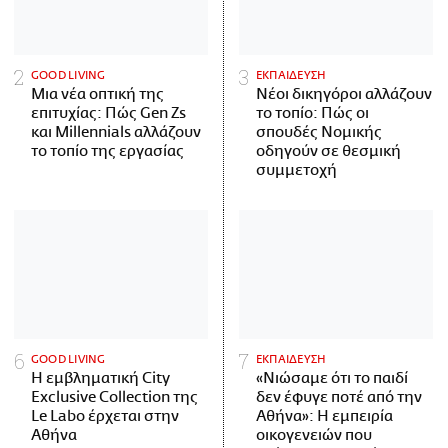
GOOD LIVING
ΕΚΠΑΙΔΕΥΣΗ
Μια νέα οπτική της
Νέοι δικηγόροι αλλάζουν
επιτυχίας: Πώς Gen Zs
το τοπίο: Πώς οι
και Millennials αλλάζουν
σπουδές Νομικής
το τοπίο της εργασίας
οδηγούν σε θεσμική
συμμετοχή
GOOD LIVING
ΕΚΠΑΙΔΕΥΣΗ
Η εμβληματική City
«Νιώσαμε ότι το παιδί
Exclusive Collection της
δεν έφυγε ποτέ από την
Le Labo έρχεται στην
Αθήνα»: Η εμπειρία
Αθήνα
οικογενειών που