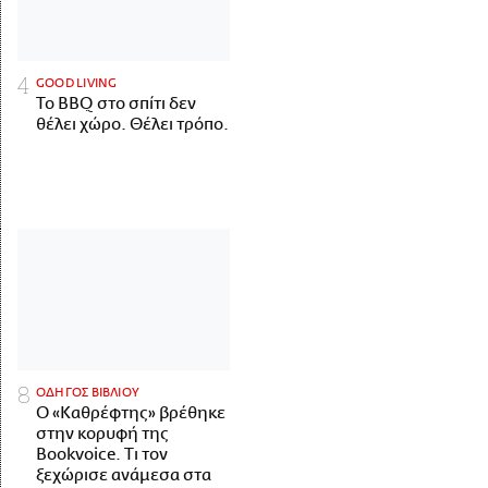
GOOD LIVING
Το BBQ στο σπίτι δεν
θέλει χώρο. Θέλει τρόπο.
ΟΔΗΓΟΣ ΒΙΒΛΙΟΥ
Ο «Καθρέφτης» βρέθηκε
στην κορυφή της
Bookvoice. Τι τον
ξεχώρισε ανάμεσα στα