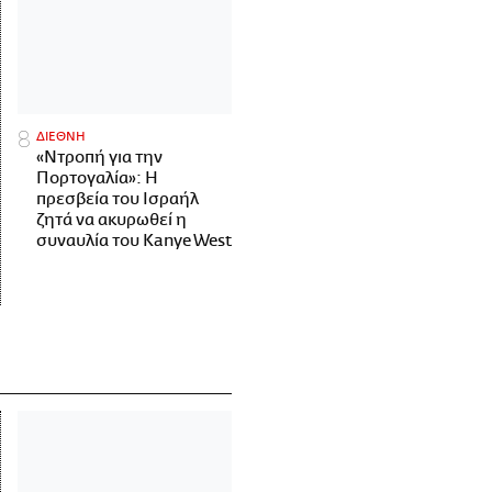
ΔΙΕΘΝΗ
«Ντροπή για την
Πορτογαλία»: Η
πρεσβεία του Ισραήλ
ζητά να ακυρωθεί η
συναυλία του Kanye West