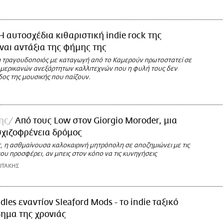
H αυτοσχέδια κιθαριστική indie rock της
ναι αντάξια της φήμης της
 τραγουδοποιός με καταγωγή από το Καμερούν πρωτοστατεί σε
 Αμερικανών ανεξάρτητων καλλιτεχνών που η φυλή τους δεν
ίδος της μουσικής που παίζουν.
ης
Από τους Low στον Giorgio Moroder, μια
σχιζοφρένεια δρόμος
, η ασθμαίνουσα καλοκαιρινή μητρόπολη σε αποζημιώνει με τις
ου προσφέρει, αν μπεις στον κόπο να τις κυνηγήσεις
ΙΤΑΚΗΣ
Idles εναντίον Sleaford Mods - το indie ταξικό
ημα της χρονιάς