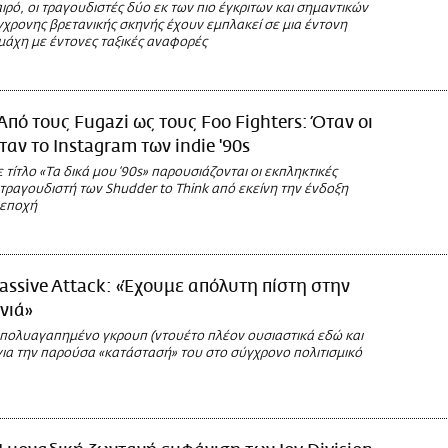
αιρό, οι τραγουδιστές δύο εκ των πιο έγκριτων και σημαντικών
γχρονης βρετανικής σκηνής έχουν εμπλακεί σε μια έντονη
μάχη με έντονες ταξικές αναφορές
Από τους Fugazi ως τους Foo Fighters: Όταν οι
ταν το Instagram των indie '90s
 τίτλο «Τα δικά μου ‘90s» παρουσιάζονται οι εκπληκτικές
τραγουδιστή των Shudder tο Think από εκείνη την ένδοξη
 εποχή
assive Attack: «Έχουμε απόλυτη πίστη στην
νιά»
ι πολυαγαπημένο γκρουπ (ντουέτο πλέον ουσιαστικά εδώ και
 για την παρούσα «κατάστασή» του στο σύγχρονο πολιτισμικό