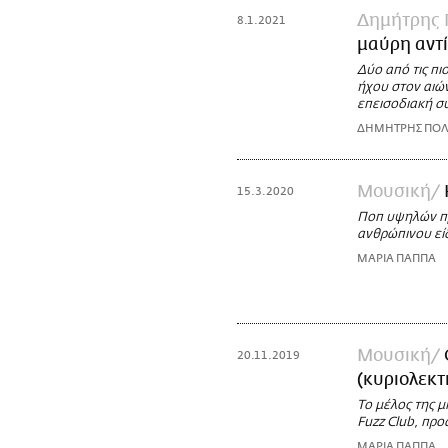
Δημήτρης 
8.1.2021
μαύρη αντ
Δύο από τις πι
ήχου στον αιώ
επεισοδιακή σ
ΔΗΜΗΤΡΗΣ ΠΟΛ
Μουσική
15.3.2020
Ποπ υψηλών πρ
ανθρώπινου εί
ΜΑΡΙΑ ΠΑΠΠΑ
Μουσική
20.11.2019
(κυριολεκτ
Το μέλος της μ
Fuzz Club, προ
ΜΑΡΙΑ ΠΑΠΠΑ