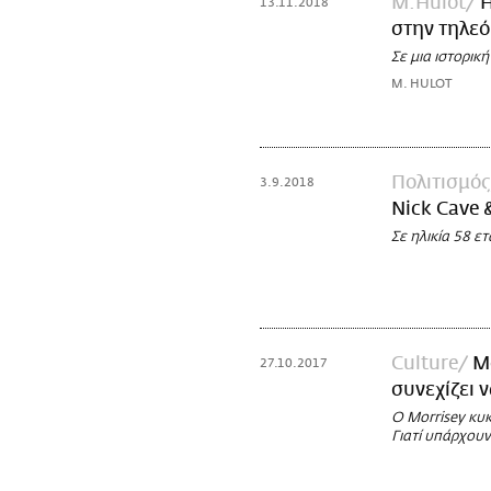
Μ.Ηulot
Η
13.11.2018
στην τηλε
Σε μια ιστορικ
M. HULOT
Πολιτισμός
3.9.2018
Nick Cave 
Σε ηλικία 58 ε
Culture
Mo
27.10.2017
συνεχίζει 
Ο Morrisey κυ
Γιατί υπάρχουν