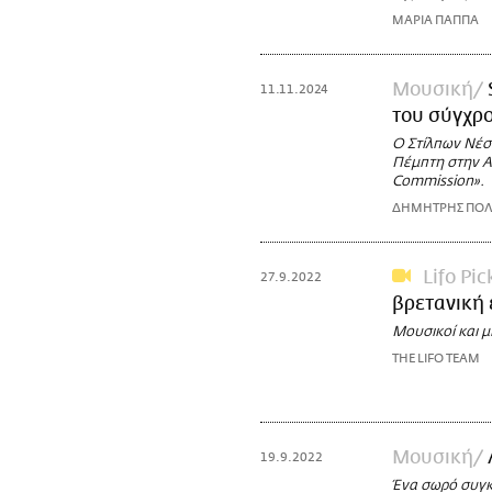
ΜΑΡΙΑ ΠΑΠΠΑ
Μουσική
11.11.2024
του σύγχρ
Ο Στίλπων Νέσ
Πέμπτη στην Αθ
Commission».
ΔΗΜΗΤΡΗΣ ΠΟΛ
Lifo Pic
27.9.2022
βρετανική 
Μουσικοί και μ
THE LIFO TEAM
Μουσική
19.9.2022
Ένα σωρό συγκ