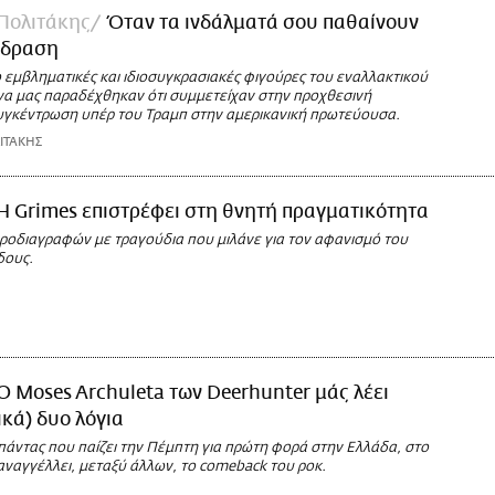
Πολιτάκης
Όταν τα ινδάλματά σου παθαίνουν
ίδραση
ο εμβληματικές και ιδιοσυγκρασιακές φιγούρες του εναλλακτικού
να μας παραδέχθηκαν ότι συμμετείχαν στην προχθεσινή
υγκέντρωση υπέρ του Τραμπ στην αμερικανική πρωτεύουσα.
ΙΤΑΚΗΣ
Η Grimes επιστρέφει στη θνητή πραγματικότητα
οδιαγραφών με τραγούδια που μιλάνε για τον αφανισμό του
δους.
Ο Mοses Archuleta των Deerhunter μάς λέει
ικά) δυο λόγια
πάντας που παίζει την Πέμπτη για πρώτη φορά στην Ελλάδα, στο
αναγγέλλει, μεταξύ άλλων, το comeback του ροκ.