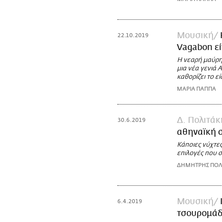
Μουσική
22.10.2019
Vagabon εί
Η νεαρή μαύρη
μια νέα γενιά
καθορίζει το ε
ΜΑΡΙΑ ΠΑΠΠΑ
Δ. Πολιτάκ
30.6.2019
αθηναϊκή 
Κάποιες νύχτες
επιλογές που σ
ΔΗΜΗΤΡΗΣ ΠΟΛ
Μουσική
6.4.2019
τσουρομάδ