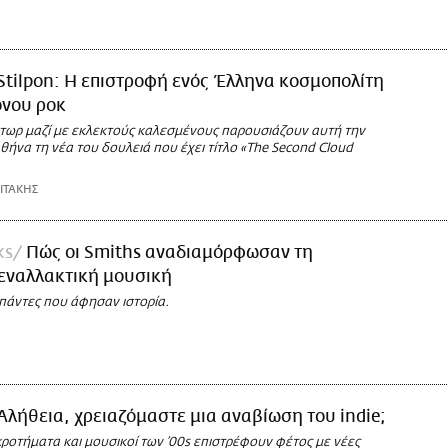
Stilpon: Η επιστροφή ενός Έλληνα κοσμοπολίτη
ονου ροκ
τωρ μαζί με εκλεκτούς καλεσμένους παρουσιάζουν αυτή την
ήνα τη νέα του δουλειά που έχει τίτλο «The Second Cloud
ΙΤΑΚΗΣ
ks
Πώς οι Smiths αναδιαμόρφωσαν τη
εναλλακτική μουσική
πάντες που άφησαν ιστορία.
Αλήθεια, χρειαζόμαστε μια αναβίωση του indie;
ροτήματα και μουσικοί των ’00s επιστρέφουν φέτος με νέες