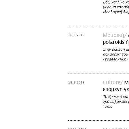
Εδώ και λίγο κ
γκρουπ της σύ
ιδεολογική δια
Μουσική
16.3.2019
polaroids ή
Στην έκθεση με
πολαρόιντ του 
«εναλλακτική»
Culture
M
18.2.2019
επόμενη γε
Το θρυλικό κα
χρόνια) μιλάει
τοπίο