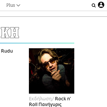
Plus
Θέματα
Συνεντεύξεις
Videos
ΙΚΗ
τα
Αφιερώματα
Ζώδια
Εξομολογήσεις
Blogs
η
Rudu
Οι Αθηναίοι
Απώλειες
Lgbtqi+
Επιλογές
Εκδήλωση
Rock n’
Roll Πανήγυρις