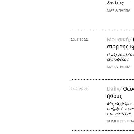
δουλειές.
ΜΑΡΙΑ ΠΑΠΠΑ
Μουσική
13.3.2022
σταρ της Β
Η 26χρονη Λονδ
ενδιαφέρον.
ΜΑΡΙΑ ΠΑΠΠΑ
Daily
Θεσσ
14.1.2022
ήθους
Μικρός φόρος 
υπήρξε ένας α
στα νιάτα μας.
ΔΗΜΗΤΡΗΣ ΠΟΛ