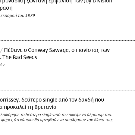
 μοναδική ζωντανή εμφάνιση των Joy Division
όραση
ή εκπομπή του 1979.
Πέθανε ο Conway Sawage, ο πιανίστας των
& The Bad Seeds
τών
rrissey, δεύτερο single από τον δανδή που
να προκαλεί τη Βρετανία
κλοφόρησε το δεύτερο single από το επικείμενο άλμπουμ του.
 φήμες ότι κάποιοι θα αρνηθούν να πουλήσουν τον δίσκο του;