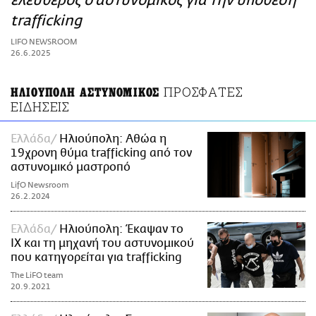
ελεύθερος ο αστυνομικός για την υπόθεση
ΑΜΠΑ
trafficking
PRINT
LIFO NEWSROOM
26.6.2025
ΠΡΟΣΦΑΤΕΣ
ΗΛΙΟΥΠΟΛΗ ΑΣΤΥΝΟΜΙΚΟΣ
ΕΙΔΗΣΕΙΣ
Ελλάδα
Ηλιούπολη: Αθώα η
19χρονη θύμα trafficking από τον
αστυνομικό μαστροπό
LifO Newsroom
26.2.2024
Ελλάδα
Ηλιούπολη: Έκαψαν το
ΙΧ και τη μηχανή του αστυνομικού
που κατηγορείται για trafficking
The LiFO team
20.9.2021