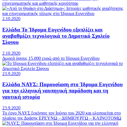
επιχειρηματικής και μαθητικής κοινότητας
2.10.2020
Ελλάδα
To Ίδρυμα Ευγενίδου εξοπλίζει και
αναβαθμίζει τεχνολογικά το Δημοτικό Σχολείο
Σίφνου
2.10.2020
Δωρεά ύψους 15.000 ευρώ από το Ίδρυμα Ευγενίδου
23.9.2020
Ελλάδα
ΝΑΥΣ: Παρουσίαση στο Ίδρυμα Ευγενίδου
για την ελληνική ναυπηγική παράδοση και τη
ναυτική ιστορία
23.9.2020
To έργο ΝΑΥΣ ξεκίνησε τον Ιούνιο του 2020 και υλοποιείται στο
πλαίσιο της Δράσης ΕΡΕΥΝΩ – ΔΗΜΙΟΥΡΓΩ – ΚΑΙΝΟΤΟΜΩ