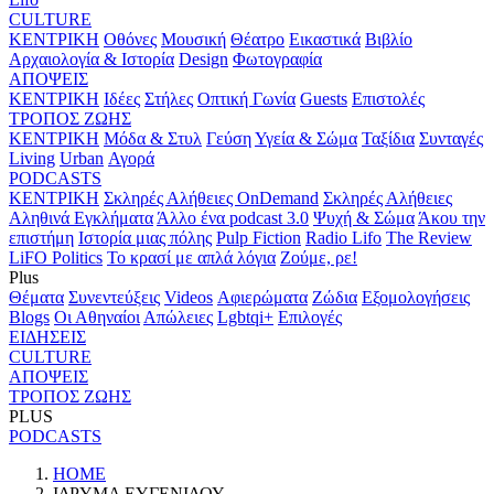
CULTURE
ΚΕΝΤΡΙΚΗ
Οθόνες
Μουσική
Θέατρο
Εικαστικά
Βιβλίο
Αρχαιολογία & Ιστορία
Design
Φωτογραφία
ΑΠΟΨΕΙΣ
ΚΕΝΤΡΙΚΗ
Ιδέες
Στήλες
Οπτική Γωνία
Guests
Επιστολές
ΤΡΟΠΟΣ ΖΩΗΣ
ΚΕΝΤΡΙΚΗ
Μόδα & Στυλ
Γεύση
Υγεία & Σώμα
Ταξίδια
Συνταγές
Living
Urban
Αγορά
PODCASTS
ΚΕΝΤΡΙΚΗ
Σκληρές Αλήθειες OnDemand
Σκληρές Αλήθειες
Αληθινά Εγκλήματα
Άλλο ένα podcast 3.0
Ψυχή & Σώμα
Άκου την
επιστήμη
Ιστορία μιας πόλης
Pulp Fiction
Radio Lifo
The Review
LiFO Politics
Το κρασί με απλά λόγια
Ζούμε, ρε!
Plus
Θέματα
Συνεντεύξεις
Videos
Αφιερώματα
Ζώδια
Εξομολογήσεις
Blogs
Οι Αθηναίοι
Απώλειες
Lgbtqi+
Επιλογές
ΕΙΔΗΣΕΙΣ
CULTURE
ΑΠΟΨΕΙΣ
ΤΡΟΠΟΣ ΖΩΗΣ
PLUS
PODCASTS
HOME
ΙΔΡΥΜΑ ΕΥΓΕΝΙΔΟΥ