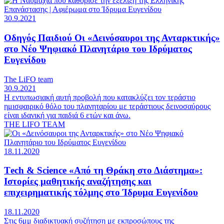
30.9.2021
Οδηγός Παιδιού
Οι «Δεινόσαυροι της Ανταρκτικής»
στο Νέο Ψηφιακό Πλανητάριο του Ιδρύματος
Ευγενίδου
The LiFO team
30.9.2021
Η εντυπωσιακή αυτή προβολή που κατακλύζει τον τεράστιο
ημισφαιρικό θόλο του πλανηταρίου με τεράστιους δεινοσαύρους
είναι ιδανική για παιδιά 6 ετών και άνω.
THE LIFO TEAM
18.11.2020
Τech & Science
«Από τη Θράκη στο Διάστημα»:
Ιστορίες μαθητικής αναζήτησης και
επιχειρηματικής τόλμης στο Ίδρυμα Ευγενίδου
18.11.2020
Στις 6μμ διαδικτυακή συζήτηση με εκπροσώπους της