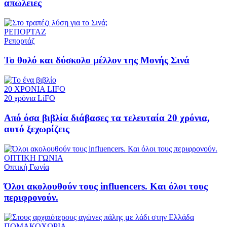
απώλειες
ΡΕΠΟΡΤΑΖ
Ρεπορτάζ
Το θολό και δύσκολο μέλλον της Μονής Σινά
20 ΧΡΟΝΙΑ LIFO
20 χρόνια LiFO
Από όσα βιβλία διάβασες τα τελευταία 20 χρόνια,
αυτό ξεχωρίζεις
ΟΠΤΙΚΗ ΓΩΝΙΑ
Οπτική Γωνία
Όλοι ακολουθούν τους influencers. Και όλοι τους
περιφρονούν.
ΠΟΜΑΚΟΧΩΡΙΑ