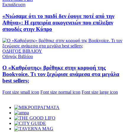
Εκπαίδευση
«Νιώσαμε ότι το παιδί δεν έφυγε ποτέ από την
Αθήνα»: Η εμπειρία οικογενειών που επέλεξαν
σπουδές στην Κύπρο
ΟΔΗΓΟΣ ΒΙΒΛΙΟΥ
Οδηγός Βιβλίου
Ο «Καθρέφτης» βρέθηκε στην κορυφή της
Bookvoice. Τι τον ξεχώρισε ανάμεσα στα μεγάλα
best sellers;
Font size small icon
Font size normal icon
Font size large icon