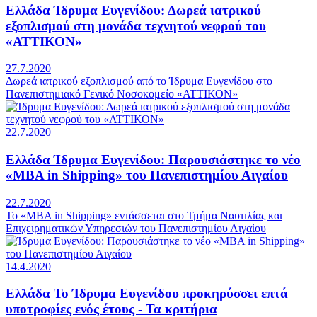
Ελλάδα
Ίδρυμα Ευγενίδου: Δωρεά ιατρικού
εξοπλισμού στη μονάδα τεχνητού νεφρού του
«ΑΤΤΙΚΟΝ»
27.7.2020
Δωρεά ιατρικού εξοπλισμού από το Ίδρυμα Ευγενίδου στο
Πανεπιστημιακό Γενικό Νοσοκομείο «ΑΤΤΙΚΟΝ»
22.7.2020
Ελλάδα
Ίδρυμα Ευγενίδου: Παρουσιάστηκε το νέο
«MBA in Shipping» του Πανεπιστημίου Αιγαίου
22.7.2020
To «MBA in Shipping» εντάσσεται στο Τμήμα Ναυτιλίας και
Επιχειρηματικών Υπηρεσιών του Πανεπιστημίου Αιγαίου
14.4.2020
Ελλάδα
Το Ίδρυμα Ευγενίδου προκηρύσσει επτά
υποτροφίες ενός έτους - Τα κριτήρια