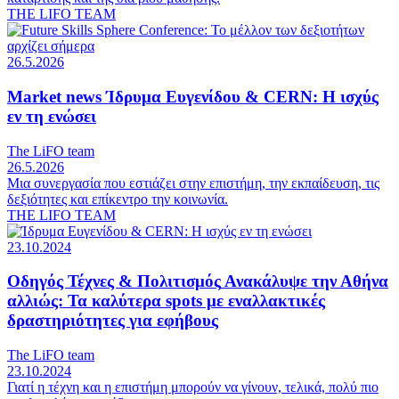
THE LIFO TEAM
26.5.2026
Market news
Ίδρυμα Ευγενίδου & CERN: Η ισχύς
εν τη ενώσει
The LiFO team
26.5.2026
Μια συνεργασία που εστιάζει στην επιστήμη, την εκπαίδευση, τις
δεξιότητες και επίκεντρο την κοινωνία.
THE LIFO TEAM
23.10.2024
Οδηγός Τέχνες & Πολιτισμός
Ανακάλυψε την Αθήνα
αλλιώς: Τα καλύτερα spots με εναλλακτικές
δραστηριότητες για εφήβους
The LiFO team
23.10.2024
Γιατί η τέχνη και η επιστήμη μπορούν να γίνουν, τελικά, πολύ πιο