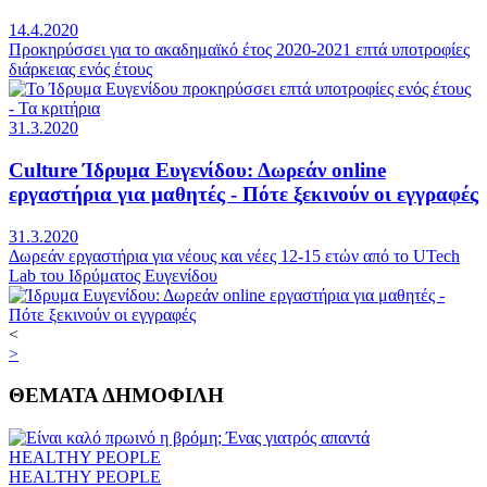
14.4.2020
Προκηρύσσει για το ακαδημαϊκό έτος 2020-2021 επτά υποτροφίες
διάρκειας ενός έτους
31.3.2020
Culture
Ίδρυμα Ευγενίδου: Δωρεάν online
εργαστήρια για μαθητές - Πότε ξεκινούν οι εγγραφές
31.3.2020
Δωρεάν εργαστήρια για νέους και νέες 12-15 ετών από το UTech
Lab του Ιδρύματος Ευγενίδου
<
>
ΘΕΜΑΤΑ
ΔΗΜΟΦΙΛΗ
HEALTHY PEOPLE
HEALTHY PEOPLE