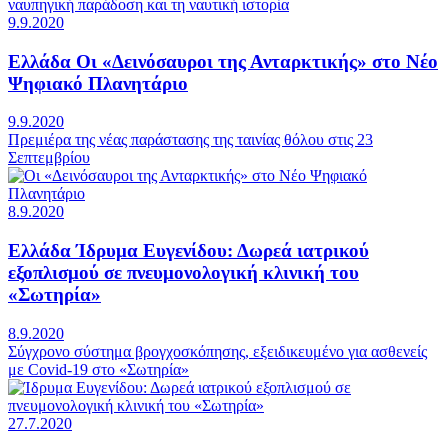
9.9.2020
Ελλάδα
Οι «Δεινόσαυροι της Ανταρκτικής» στο Νέο
Ψηφιακό Πλανητάριο
9.9.2020
Πρεμιέρα της νέας παράστασης της ταινίας θόλου στις 23
Σεπτεμβρίου
8.9.2020
Ελλάδα
Ίδρυμα Ευγενίδου: Δωρεά ιατρικού
εξοπλισμού σε πνευμονολογική κλινική του
«Σωτηρία»
8.9.2020
Σύγχρονο σύστημα βρογχοσκόπησης, εξειδικευμένο για ασθενείς
με Covid-19 στο «Σωτηρία»
27.7.2020