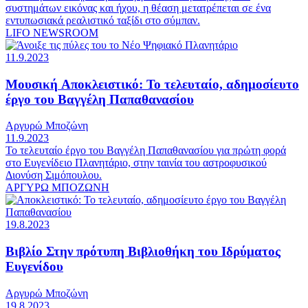
συστημάτων εικόνας και ήχου, η θέαση μετατρέπεται σε ένα
εντυπωσιακά ρεαλιστικό ταξίδι στο σύμπαν.
LIFO NEWSROOM
11.9.2023
Μουσική
Aποκλειστικό: Το τελευταίο, αδημοσίευτο
έργο του Βαγγέλη Παπαθανασίου
Αργυρώ Μποζώνη
11.9.2023
Το τελευταίο έργο του Βαγγέλη Παπαθανασίου για πρώτη φορά
στο Ευγενίδειο Πλανητάριο, στην ταινία του αστροφυσικού
Διονύση Σιμόπουλου.
ΑΡΓΥΡΩ ΜΠΟΖΩΝΗ
19.8.2023
Βιβλίο
Στην πρότυπη Βιβλιοθήκη του Ιδρύματος
Ευγενίδου
Αργυρώ Μποζώνη
19.8.2023