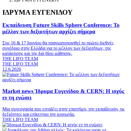
ΙΔΡΥΜΑ ΕΥΓΕΝΙΔΟΥ
Εκπαίδευση
Future Skills Sphere Conference: To
μέλλον των δεξιοτήτων αρχίζει σήμερα
Στις 16 & 17 Ιουνίου θα πραγματοποιηθεί το πρώτο διεθνές
συνέδριο στην Ελλάδα για το μέλλον των δεξιοτήτων, της
κατάρτισης και της διά βίου μάθησης.
THE LIFO TEAM
THE LIFO TEAM
12.6.2026
Market news
Ίδρυμα Ευγενίδου & CERN: Η ισχύς
εν τη ενώσει
Μια συνεργασία που εστιάζει στην επιστήμη, την εκπαίδευση, τις
δεξιότητες και επίκεντρο την κοινωνία.
THE LIFO TEAM