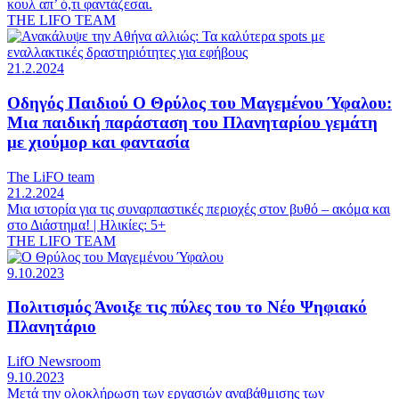
κουλ απ’ ό,τι φαντάζεσαι.
THE LIFO TEAM
21.2.2024
Οδηγός Παιδιού
Ο Θρύλος του Μαγεμένου Ύφαλου:
Μια παιδική παράσταση του Πλανηταρίου γεμάτη
με χιούμορ και φαντασία
The LiFO team
21.2.2024
Μια ιστορία για τις συναρπαστικές περιοχές στον βυθό ‒ ακόμα και
στο Διάστημα! | Ηλικίες: 5+
THE LIFO TEAM
9.10.2023
Πολιτισμός
Άνοιξε τις πύλες του το Νέο Ψηφιακό
Πλανητάριο
LifO Newsroom
9.10.2023
Mετά την ολοκλήρωση των εργασιών αναβάθμισης των