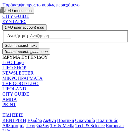
Παράκαμψη προς το κυρίως περιεχόμενο
LiFO menu icon
CITY GUIDE
ΣΥΝΤΑΓΕΣ
LiFO user account icon
Αναζήτηση
Submit search text
Submit search glass icon
ΙΔΡΥΜΑ ΕΥΓΕΝΙΔΟΥ
LiFO Logo
LIFO SHOP
NEWSLETTER
ΜΙΚΡΟΠΡΑΓΜΑΤΑ
THE GOOD LIFO
LIFOLAND
CITY GUIDE
ΑΜΠΑ
PRINT
ΕΙΔΗΣΕΙΣ
ΚΕΝΤΡΙΚΗ
Ελλάδα
Διεθνή
Πολιτική
Οικονομία
Πολιτισμός
Αθλητισμός
Περιβάλλον
TV & Media
Tech & Science
European
Lifo