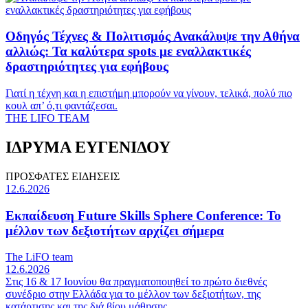
Οδηγός Τέχνες & Πολιτισμός
Ανακάλυψε την Αθήνα
αλλιώς: Τα καλύτερα spots με εναλλακτικές
δραστηριότητες για εφήβους
Γιατί η τέχνη και η επιστήμη μπορούν να γίνουν, τελικά, πολύ πιο
κουλ απ’ ό,τι φαντάζεσαι.
THE LIFO TEAM
ΙΔΡΥΜΑ ΕΥΓΕΝΙΔΟΥ
ΠΡΟΣΦΑΤΕΣ ΕΙΔΗΣΕΙΣ
12.6.2026
Εκπαίδευση
Future Skills Sphere Conference: To
μέλλον των δεξιοτήτων αρχίζει σήμερα
The LiFO team
12.6.2026
Στις 16 & 17 Ιουνίου θα πραγματοποιηθεί το πρώτο διεθνές
συνέδριο στην Ελλάδα για το μέλλον των δεξιοτήτων, της
κατάρτισης και της διά βίου μάθησης.