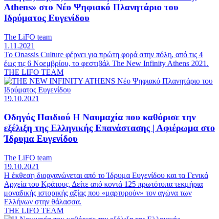
Athens» στο Νέο Ψηφιακό Πλανητάριο του
Ιδρύματος Ευγενίδου
The LiFO team
1.11.2021
Tο Onassis Culture φέρνει για πρώτη φορά στην πόλη, από τις 4
έως τις 6 Νοεμβρίου, το φεστιβάλ The New Infinity Athens 2021.
THE LIFO TEAM
19.10.2021
Οδηγός Παιδιού
Η Ναυμαχία που καθόρισε την
εξέλιξη της Ελληνικής Επανάστασης | Αφιέρωμα στο
Ίδρυμα Ευγενίδου
The LiFO team
19.10.2021
Η έκθεση διοργανώνεται από το Ίδρυμα Ευγενίδου και τα Γενικά
Αρχεία του Κράτους. Δείτε από κοντά 125 πρωτότυπα τεκμήρια
μοναδικής ιστορικής αξίας που «μαρτυρούν» τον αγώνα των
Ελλήνων στην θάλασσα.
THE LIFO TEAM