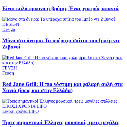
Είναι καλό πρωινό η βρόμη; Ένας γιατρός απαντά
DESIGN
Design
Μόνο στα όνειρα: Τα υπέροχα σπίτια του Ιμπέρ ντε
Ζιβανσί
ΓΕΥΣΗ
Γεύση
Red Jane Grill: Η πιο νόστιμη και χαλαρή αυλή στα
Χανιά (ίσως και στην Ελλάδα)
ΕΙΚΟΣΙ ΧΡΟΝΙΑ LIFO
Είκοσι χρόνια LIFO
Tρεις σημαντικοί Έλληνες μουσικοί, τρεις μεγάλες