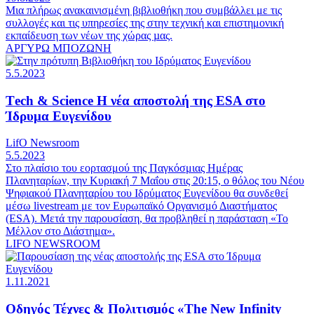
Μια πλήρως ανακαινισμένη βιβλιοθήκη που συμβάλλει με τις
συλλογές και τις υπηρεσίες της στην τεχνική και επιστημονική
εκπαίδευση των νέων της χώρας µας.
ΑΡΓΥΡΩ ΜΠΟΖΩΝΗ
5.5.2023
Τech & Science
Η νέα αποστολή της ΕSA στο
Ίδρυμα Ευγενίδου
LifO Newsroom
5.5.2023
Στο πλαίσιο του εορτασμού της Παγκόσμιας Ημέρας
Πλανηταρίων, την Κυριακή 7 Μαΐου στις 20:15, ο θόλος του Νέου
Ψηφιακού Πλανηταρίου του Ιδρύματος Ευγενίδου θα συνδεθεί
μέσω livestream με τον Ευρωπαϊκό Οργανισμό Διαστήματος
(ΕSA). Μετά την παρουσίαση, θα προβληθεί η παράσταση «Το
Μέλλον στο Διάστημα».
LIFO NEWSROOM
1.11.2021
Οδηγός Τέχνες & Πολιτισμός
«The New Infinity