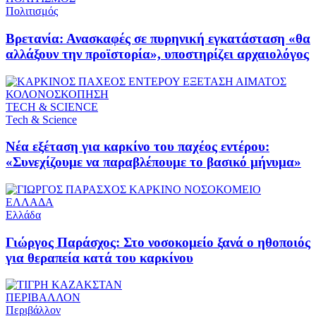
Πολιτισμός
Βρετανία: Ανασκαφές σε πυρηνική εγκατάσταση «θα
αλλάξουν την προϊστορία», υποστηρίζει αρχαιολόγος
ΤECH & SCIENCE
Τech & Science
Νέα εξέταση για καρκίνο του παχέος εντέρου:
«Συνεχίζουμε να παραβλέπουμε το βασικό μήνυμα»
ΕΛΛΑΔΑ
Ελλάδα
Γιώργος Παράσχος: Στο νοσοκομείο ξανά ο ηθοποιός
για θεραπεία κατά του καρκίνου
ΠΕΡΙΒΑΛΛΟΝ
Περιβάλλον