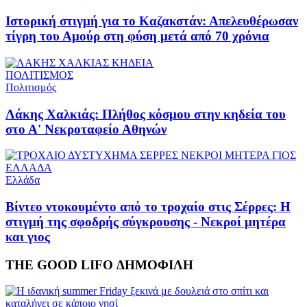
Ιστορική στιγμή για το Καζακστάν: Απελευθέρωσαν
τίγρη του Αμούρ στη φύση μετά από 70 χρόνια
ΠΟΛΙΤΙΣΜΟΣ
Πολιτισμός
Λάκης Χαλκιάς: Πλήθος κόσμου στην κηδεία του
στο Α' Νεκροταφείο Αθηνών
ΕΛΛΑΔΑ
Ελλάδα
Βίντεο ντοκουμέντο από το τροχαίο στις Σέρρες: Η
στιγμή της σφοδρής σύγκρουσης - Νεκροί μητέρα
και γιος
THE GOOD LIFO
ΔΗΜΟΦΙΛΗ