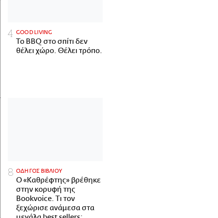
GOOD LIVING
Το BBQ στο σπίτι δεν
θέλει χώρο. Θέλει τρόπο.
ΟΔΗΓΟΣ ΒΙΒΛΙΟΥ
Ο «Καθρέφτης» βρέθηκε
στην κορυφή της
Bookvoice. Τι τον
ξεχώρισε ανάμεσα στα
μεγάλα best sellers;