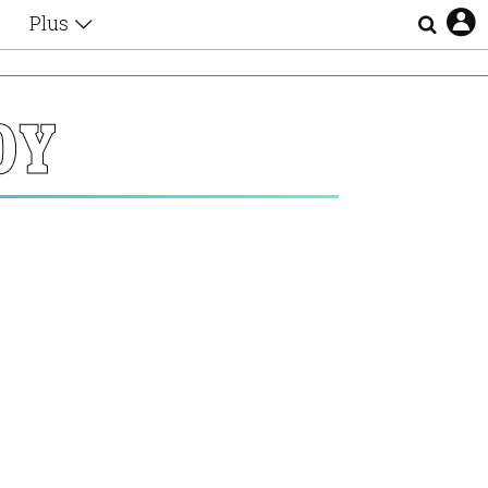
Plus
Θέματα
Συνεντεύξεις
Videos
ΟΥ
τα
Αφιερώματα
Ζώδια
Εξομολογήσεις
Blogs
η
Οι Αθηναίοι
Απώλειες
Lgbtqi+
Επιλογές