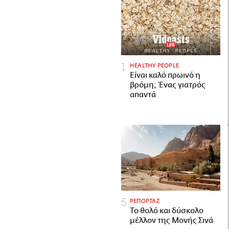
HEALTHY PEOPLE
Είναι καλό πρωινό η
βρόμη; Ένας γιατρός
απαντά
ΡΕΠΟΡΤΑΖ
Το θολό και δύσκολο
μέλλον της Μονής Σινά