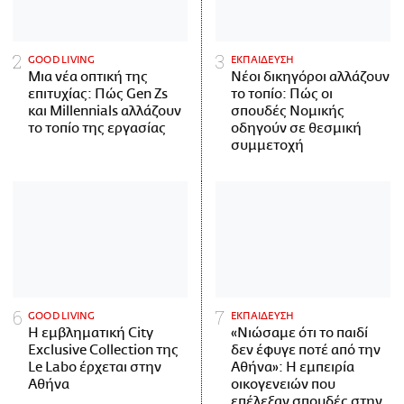
GOOD LIVING
ΕΚΠΑΙΔΕΥΣΗ
Μια νέα οπτική της
Νέοι δικηγόροι αλλάζουν
επιτυχίας: Πώς Gen Zs
το τοπίο: Πώς οι
και Millennials αλλάζουν
σπουδές Νομικής
το τοπίο της εργασίας
οδηγούν σε θεσμική
συμμετοχή
GOOD LIVING
ΕΚΠΑΙΔΕΥΣΗ
Η εμβληματική City
«Νιώσαμε ότι το παιδί
Exclusive Collection της
δεν έφυγε ποτέ από την
Le Labo έρχεται στην
Αθήνα»: Η εμπειρία
Αθήνα
οικογενειών που
επέλεξαν σπουδές στην