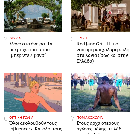
DESIGN
ΓΕΥΣΗ
Μόνο στα όνειρα: Τα
Red Jane Grill: Η πιο
υπέροχα σπίτια του
νόστιμη και χαλαρή αυλή
Ιμπέρ ντε Ζιβανσί
στα Χανιά (ίσως και στην
Ελλάδα)
ΟΠΤΙΚΗ ΓΩΝΙΑ
ΠΟΜΑΚΟΧΩΡΙΑ
Όλοι ακολουθούν τους
Στους αρχαιότερους
influencers. Και όλοι τους
αγώνες πάλης με λάδι