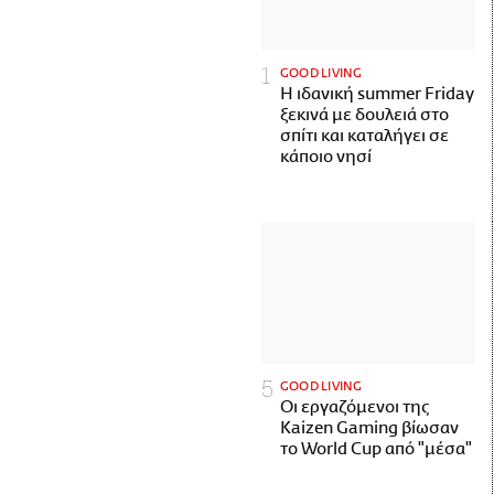
GOOD LIVING
Η ιδανική summer Friday
ξεκινά με δουλειά στο
σπίτι και καταλήγει σε
κάποιο νησί
GOOD LIVING
Οι εργαζόμενοι της
Kaizen Gaming βίωσαν
το World Cup από "μέσα"