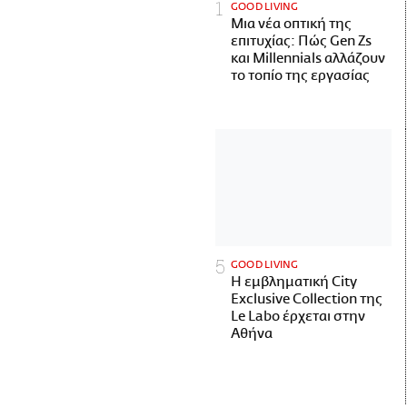
GOOD LIVING
Μια νέα οπτική της
επιτυχίας: Πώς Gen Zs
και Millennials αλλάζουν
το τοπίο της εργασίας
GOOD LIVING
Η εμβληματική City
Exclusive Collection της
Le Labo έρχεται στην
Αθήνα