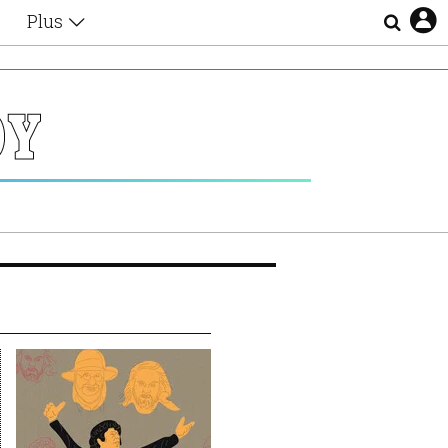
Plus
Θέματα
Συνεντεύξεις
Videos
ΟΥ
τα
Αφιερώματα
Ζώδια
Εξομολογήσεις
Blogs
η
Οι Αθηναίοι
Απώλειες
Lgbtqi+
Επιλογές