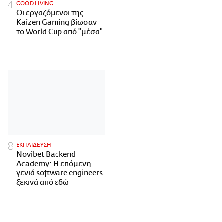
GOOD LIVING
Οι εργαζόμενοι της
Kaizen Gaming βίωσαν
το World Cup από "μέσα"
ΕΚΠΑΙΔΕΥΣΗ
Novibet Backend
Academy: Η επόμενη
γενιά software engineers
ξεκινά από εδώ