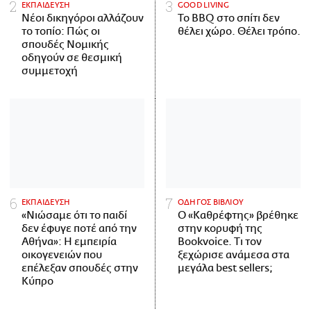
ΕΚΠΑΙΔΕΥΣΗ
GOOD LIVING
Νέοι δικηγόροι αλλάζουν
Το BBQ στο σπίτι δεν
το τοπίο: Πώς οι
θέλει χώρο. Θέλει τρόπο.
σπουδές Νομικής
οδηγούν σε θεσμική
συμμετοχή
ΕΚΠΑΙΔΕΥΣΗ
ΟΔΗΓΟΣ ΒΙΒΛΙΟΥ
«Νιώσαμε ότι το παιδί
Ο «Καθρέφτης» βρέθηκε
δεν έφυγε ποτέ από την
στην κορυφή της
Αθήνα»: Η εμπειρία
Bookvoice. Τι τον
οικογενειών που
ξεχώρισε ανάμεσα στα
επέλεξαν σπουδές στην
μεγάλα best sellers;
Κύπρο