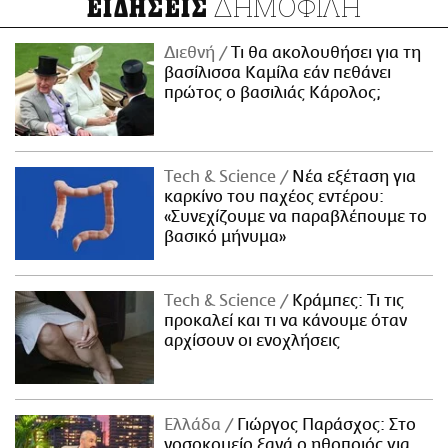
ΔΗΜΟΦΙΛΗ
ΕΙΔΗΣΕΙΣ
Διεθνή
Τι θα ακολουθήσει για τη
βασίλισσα Καμίλα εάν πεθάνει
πρώτος ο βασιλιάς Κάρολος;
Τech & Science
Νέα εξέταση για
καρκίνο του παχέος εντέρου:
«Συνεχίζουμε να παραβλέπουμε το
βασικό μήνυμα»
Τech & Science
Κράμπες: Τι τις
προκαλεί και τι να κάνουμε όταν
αρχίσουν οι ενοχλήσεις
Ελλάδα
Γιώργος Παράσχος: Στο
νοσοκομείο ξανά ο ηθοποιός για