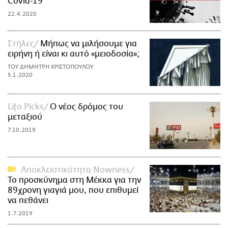
Covid-19
22.4.2020
Στήλες
Μήπως να μιλήσουμε για
ειρήνη ή είναι κι αυτό «μειοδοσία»;
ΤΟΥ ΔΗΜΗΤΡΗ ΧΡΙΣΤΟΠΟΥΛΟΥ
5.1.2020
Lifo Picks
Ο νέος δρόμος του
μεταξιού
7.10.2019
Αποκλειστικότητα Nowness
Το προσκύνημα στη Μέκκα για την
89χρονη γιαγιά μου, που επιθυμεί
να πεθάνει
1.7.2019