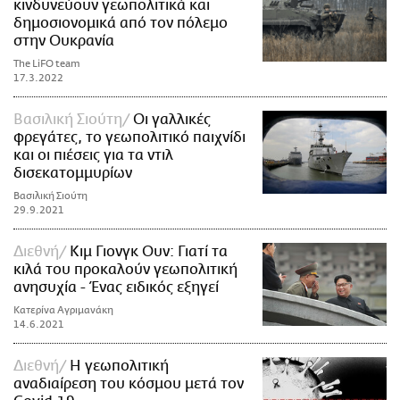
κινδυνεύουν γεωπολιτικά και
δημοσιονομικά από τον πόλεμο
στην Ουκρανία
The LiFO team
17.3.2022
Βασιλική Σιούτη
Οι γαλλικές
φρεγάτες, το γεωπολιτικό παιχνίδι
και οι πιέσεις για τα ντιλ
δισεκατομμυρίων
Βασιλική Σιούτη
29.9.2021
Διεθνή
Κιμ Γιονγκ Ουν: Γιατί τα
κιλά του προκαλούν γεωπολιτική
ανησυχία - Ένας ειδικός εξηγεί
Κατερίνα Αγριμανάκη
14.6.2021
Διεθνή
Η γεωπολιτική
αναδιαίρεση του κόσμου μετά τον