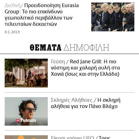
Διεθνή
Προειδοποίηση Eurasia
Group: Το πιο επικίνδυνο
γεωπολιτικό περιβάλλον των
τελευταίων δεκαετιών
8.1.2019
ΔΗΜΟΦΙΛΗ
ΘΕΜΑΤΑ
Γεύση
Red Jane Grill: Η πιο
νόστιμη και χαλαρή αυλή στα
Χανιά (ίσως και στην Ελλάδα)
Σκληρές Αλήθειες
H σκληρή
αλήθεια για τον Πάνο Βλάχο
Είκοσι χρόνια LIFO
Tρεις