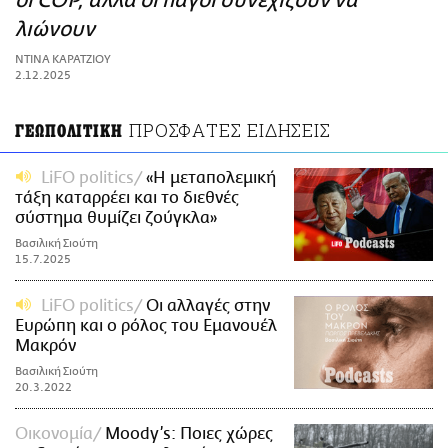
οι COP, αλλά οι πάγοι συνεχίζουν να
ΑΜΠΑ
λιώνουν
PRINT
ΝΤΙΝΑ ΚΑΡΑΤΖΙΟΥ
2.12.2025
ΠΡΟΣΦΑΤΕΣ ΕΙΔΗΣΕΙΣ
ΓΕΩΠΟΛΙΤΙΚΗ
LiFO politics
«Η μεταπολεμική
τάξη καταρρέει και το διεθνές
σύστημα θυμίζει ζούγκλα»
Βασιλική Σιούτη
15.7.2025
LiFO politics
Οι αλλαγές στην
Ευρώπη και ο ρόλος του Εμανουέλ
Μακρόν
Βασιλική Σιούτη
20.3.2022
Οικονομία
Moody’s: Ποιες χώρες