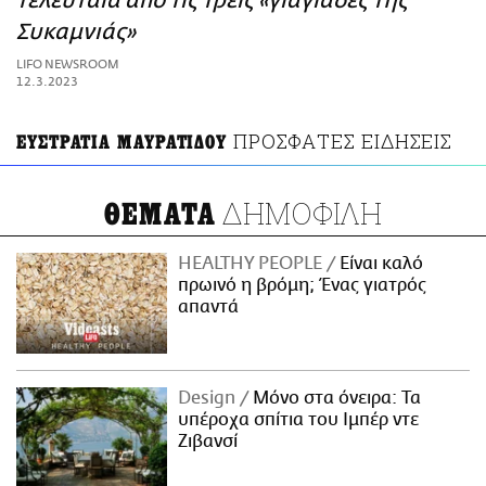
τελευταία από τις τρεις «γιαγιάδες της
ΑΜΠΑ
Συκαμνιάς»
PRINT
LIFO NEWSROOM
12.3.2023
ΠΡΟΣΦΑΤΕΣ ΕΙΔΗΣΕΙΣ
ΕΥΣΤΡΑΤΙΑ ΜΑΥΡΑΤΙΔΟΥ
ΔΗΜΟΦΙΛΗ
ΘΕΜΑΤΑ
HEALTHY PEOPLE
Είναι καλό
πρωινό η βρόμη; Ένας γιατρός
απαντά
Design
Μόνο στα όνειρα: Τα
υπέροχα σπίτια του Ιμπέρ ντε
Ζιβανσί