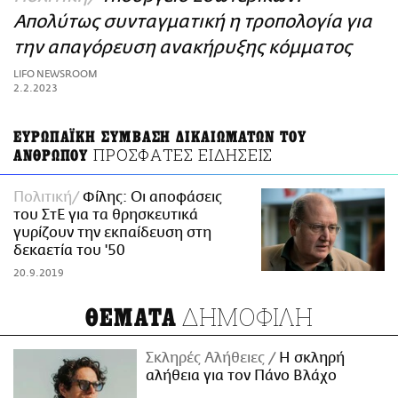
ΑΜΠΑ
Απολύτως συνταγματική η τροπολογία για
PRINT
την απαγόρευση ανακήρυξης κόμματος
LIFO NEWSROOM
2.2.2023
ΕΥΡΩΠΑΪΚΗ ΣΥΜΒΑΣΗ ΔΙΚΑΙΩΜΑΤΩΝ ΤΟΥ
ΠΡΟΣΦΑΤΕΣ ΕΙΔΗΣΕΙΣ
ΑΝΘΡΩΠΟΥ
Πολιτική
Φίλης: Οι αποφάσεις
του ΣτΕ για τα θρησκευτικά
γυρίζουν την εκπαίδευση στη
δεκαετία του '50
20.9.2019
ΔΗΜΟΦΙΛΗ
ΘΕΜΑΤΑ
Σκληρές Αλήθειες
H σκληρή
αλήθεια για τον Πάνο Βλάχο