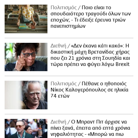
Πολιτισμός
Ποιο είναι το
σπουδαιότερο τραγούδι όλων των
εποχών; - Τι έδειξε έρευνα τριών
πανεπιστημίων
Διεθνή
«Δεν έκανα κάτι κακό»: Η
δικαστική μάχη Βρετανίδας χήρας
που ζει 21 χρόνια στη Σουηδία και
τώρα πρέπει να φύγει λόγω Brexit
Πολιτισμός
Πέθανε ο ηθοποιός
Νίκος Καλογερόπουλος σε ηλικία
74 ετών
Διεθνή
Ο Μπραντ Πιτ άρχισε να
πίνει ξανά, έπειτα από επτά χρόνια
νηφαλιότητας - «Μπορώ να πιω