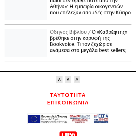
παιδί δεν έφυγε ποτέ από την
Αθήνα»: Η εμπειρία οικογενειών
που επέλεξαν σπουδές στην Κύπρο
Οδηγός Βιβλίου
Ο «Καθρέφτης»
βρέθηκε στην κορυφή της
Bookvoice. Τι τον ξεχώρισε
ανάμεσα στα μεγάλα best sellers;
ΤΑΥΤΟΤΗΤΑ
ΕΠΙΚΟΙΝΩΝΙΑ