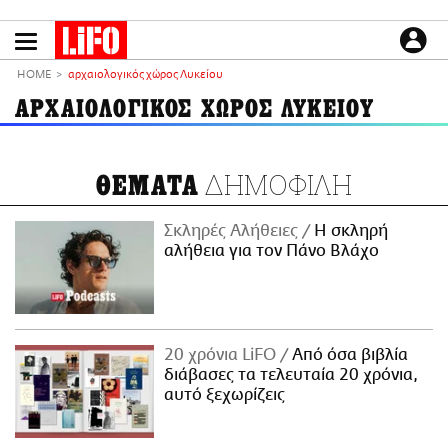
Παράκαμψη
προς
το
ΕΙΔΗΣΕΙΣ
κυρίως
HOME
αρχαιολογικός χώρος Λυκείου
περιεχόμενο
CULTURE
ΑΡΧΑΙΟΛΟΓΙΚΟΣ ΧΩΡΟΣ ΛΥΚΕΙΟΥ
ΑΠΟΨΕΙΣ
ΤΡΟΠΟΣ ΖΩΗΣ
ΔΗΜΟΦΙΛΗ
ΘΕΜΑΤΑ
PODCASTS
Plus
Σκληρές Αλήθειες
H σκληρή
αλήθεια για τον Πάνο Βλάχο
LIFO SHOP
NEWSLETTER
20 χρόνια LiFO
Από όσα βιβλία
ΜΙΚΡΟΠΡΑΓΜΑΤΑ
διάβασες τα τελευταία 20 χρόνια,
THE GOOD LIFO
αυτό ξεχωρίζεις
LIFOLAND
CITY GUIDE