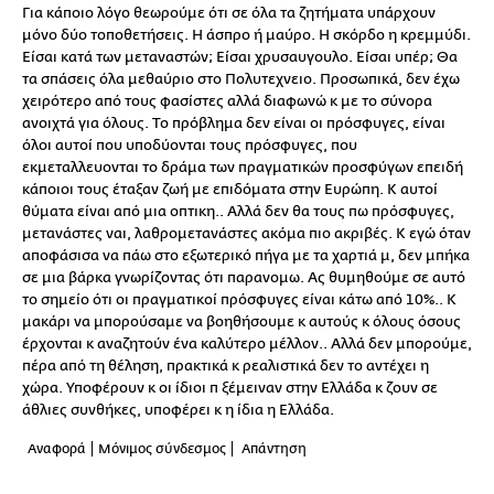
Για κάποιο λόγο θεωρούμε ότι σε όλα τα ζητήματα υπάρχουν
μόνο δύο τοποθετήσεις. Η άσπρο ή μαύρο. Η σκόρδο η κρεμμύδι.
Είσαι κατά των μεταναστών; Είσαι χρυσαυγουλο. Είσαι υπέρ; Θα
τα σπάσεις όλα μεθαύριο στο Πολυτεχνειο. Προσωπικά, δεν έχω
χειρότερο από τους φασίστες αλλά διαφωνώ κ με το σύνορα
ανοιχτά για όλους. Το πρόβλημα δεν είναι οι πρόσφυγες, είναι
όλοι αυτοί που υποδύονται τους πρόσφυγες, που
εκμεταλλευονται το δράμα των πραγματικών προσφύγων επειδή
κάποιοι τους έταξαν ζωή με επιδόματα στην Ευρώπη. Κ αυτοί
θύματα είναι από μια οπτικη.. Αλλά δεν θα τους πω πρόσφυγες,
μετανάστες ναι, λαθρομετανάστες ακόμα πιο ακριβές. Κ εγώ όταν
αποφάσισα να πάω στο εξωτερικό πήγα με τα χαρτιά μ, δεν μπήκα
σε μια βάρκα γνωρίζοντας ότι παρανομω. Ας θυμηθούμε σε αυτό
το σημείο ότι οι πραγματικοί πρόσφυγες είναι κάτω από 10%.. Κ
μακάρι να μπορούσαμε να βοηθήσουμε κ αυτούς κ όλους όσους
έρχονται κ αναζητούν ένα καλύτερο μέλλον.. Αλλά δεν μπορούμε,
πέρα από τη θέληση, πρακτικά κ ρεαλιστικά δεν το αντέχει η
χώρα. Υποφέρουν κ οι ίδιοι π ξέμειναν στην Ελλάδα κ ζουν σε
άθλιες συνθήκες, υποφέρει κ η ίδια η Ελλάδα.
Αναφορά
Μόνιμος σύνδεσμος
Απάντηση