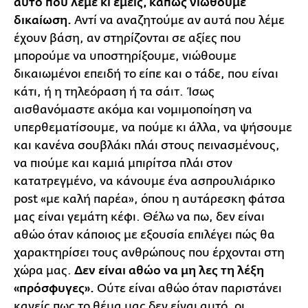
αυτό που λέμε κι εμείς, κάπως νιώθουμε
δικαίωση.
Αντί να αναζητούμε αν αυτά που λέμε
έχουν βάση, αν στηρίζονται σε αξίες που
μπορούμε να υποστηρίξουμε, νιώθουμε
δικαιωμένοι επειδή το είπε και ο τάδε, που είναι
κάτι, ή η τηλεόραση ή τα σάιτ. Ίσως
αισθανόμαστε ακόμα και νομιμοποίηση να
υπερθεματίσουμε, να πούμε κι άλλα, να ψήσουμε
και κανένα σουβλάκι πλάι στους πεινασμένους,
να πιούμε και καμιά μπιρίτσα πλάι στον
κατατρεγμένο, να κάνουμε ένα ασπρουλιάρικο
post «με καλή παρέα», όπου η αυτάρεσκη φάτσα
μας είναι γεμάτη κέφι. Θέλω να πω, δεν είναι
αθώο όταν κάποιος με εξουσία επιλέγει πώς θα
χαρακτηρίσει τους ανθρώπους που έρχονται στη
χώρα μας.
Δεν είναι αθώο να μη λες τη λέξη
«πρόσφυγες».
Ούτε είναι αθώο όταν παριστάνει
κανείς πως το θέμα μας δεν είναι αυτό, οι