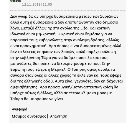
12.11.2019 | 11:05
Δεν γνωρίζω αν υπήρχε δυσαρέσκεια μεταξύ των Συριζαίων,
αλλά αυτή η δυσαρέσκεια δεν αποτυπώνονταν στο δημόσιο
λόγο, μεταξύ άλλων πχ στα σχόλια της Lifo. Και κριτική
ιδιωτικά είναι μη-κριτική. Η κριτική είναι δημόσια για να
παρακινεί τους κυβερνώντες στην ανάληψη δράσης, αλλιώς
είναι προσχηματική. Άρα όποιος είναι δυσαρεστημένος αλλά
δεν το λέει εις επήκοον των λοιπών, απλά παρέχει κάλυψη
στην κυβέρνηση.Τώρα για να δούμε ποιος έφερε τους
μετανάστες θα πρέπει να διευκρινήσουμε το που. Στην
Ευρώπη τους έφερε η Μέρκελ. Ο Τσίπρας όμως άνοιξε τα
σύνορα όταν όλες οι άλλες χώρες τα έκλειναν και τους έφερε
δια της ελληνικής οδού. Αυτά είναι γεγονότα, δεν επιδέχονται
αμφισβήτησης. Άρα προσφυγική/μεταναστευτική κρίση θα
υπήρχε ούτως ή άλλως, αλλά σε τέτοια κλίμακα μόνο με
Τσίπρα θα μπορούσε να γίνει.
Αναφορά
Μόνιμος σύνδεσμος
Απάντηση