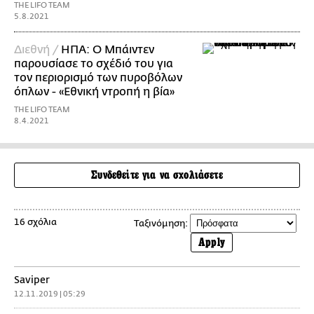
THE LIFO TEAM
5.8.2021
Διεθνή /
ΗΠΑ: Ο Μπάιντεν
παρουσίασε το σχέδιό του για
τον περιορισμό των πυροβόλων
όπλων - «Εθνική ντροπή η βία»
THE LIFO TEAM
8.4.2021
Συνδεθείτε για να σχολιάσετε
16 σχόλια
Ταξινόμηση:
Apply
Saviper
12.11.2019 | 05:29