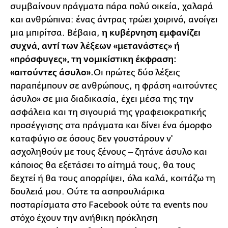
συμβαίνουν πράγματα πάρα πολύ οικεία, χαλαρά
και ανθρώπινα: ένας άντρας τρώει χοιρινό, ανοίγει
μια μπιρίτσα. Βέβαια,
η κυβέρνηση εμφανίζει
συχνά, αντί των λέξεων «μετανάστες» ή
«πρόσφυγες», τη νομικίστικη έκφραση:
«αιτούντες άσυλο».
Οι πρώτες δύο λέξεις
παραπέμπουν σε ανθρώπους, η φράση «αιτούντες
άσυλο» σε μια διαδικασία, έχει μέσα της την
ασφάλεια και τη σιγουριά της γραφειοκρατικής
προσέγγισης στα πράγματα και δίνει ένα όμορφο
καταφύγιο σε όσους δεν γουστάρουν ν'
ασχοληθούν με τους ξένους ‒ ζητάνε άσυλο και
κάποιος θα εξετάσει το αίτημά τους, θα τους
δεχτεί ή θα τους απορρίψει, όλα καλά, κοιτάζω τη
δουλειά μου. Ούτε τα ασπρουλιάρικα
ποσταρίσματα στο Facebook ούτε τα events που
στόχο έχουν την ανήθικη πρόκληση