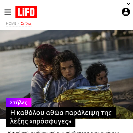
Παράκαμψη
προς
το
HOME
Στήλες
κυρίως
περιεχόμενο
Στήλες
Η καθόλου αθώα παράλειψη της
λέξης «πρόσφυγες»