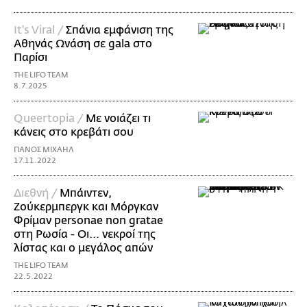
It's Viral /
Σπάνια εμφάνιση της
Αθηνάς Ωνάση σε gala στο
Παρίσι
THE LIFO TEAM
8.7.2025
Queertopia /
Με νοιάζει τι
κάνεις στο κρεβάτι σου
ΠΑΝΟΣ ΜΙΧΑΗΛ
17.11.2022
Διεθνή /
Μπάιντεν,
Ζούκερμπεργκ και Μόργκαν
Φρίμαν personae non gratae
στη Ρωσία - Οι... νεκροί της
λίστας και ο μεγάλος απών
THE LIFO TEAM
22.5.2022