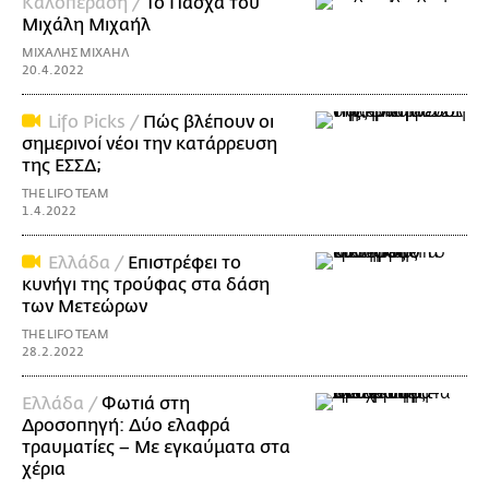
Καλοπέραση /
Το Πάσχα του
Μιχάλη Μιχαήλ
ΜΙΧΑΛΗΣ ΜΙΧΑΗΛ
20.4.2022
Lifo Picks /
Πώς βλέπουν οι
σημερινοί νέοι την κατάρρευση
της ΕΣΣΔ;
THE LIFO TEAM
1.4.2022
Ελλάδα /
Επιστρέφει το
κυνήγι της τρούφας στα δάση
των Μετεώρων
THE LIFO TEAM
28.2.2022
Ελλάδα /
Φωτιά στη
Δροσοπηγή: Δύο ελαφρά
τραυματίες – Με εγκαύματα στα
χέρια