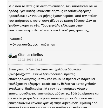
Μια που το θέτεις σε αυτό το επίπεδο, δεν υποτίθεται ότι οι
πρόσφυγες κατέφθαναν επειδή τους καλούσε/έφερνε/
προσέλκυε ο ΣΥΡΙΖΑ ;5 μήνες έχουν περάσει από την πτώση
του επάρατου κι αυτοί συνεχίζουν να καταφθάνουν. Δεν τα
'μαθαν ακόμα τα νέα; Τόσο μεγάλο έλλειμμα στην
επικοινωνιακή πολιτική του "επιτελικού" μας κράτους;
Αναφορά
Μόνιμος σύνδεσμος
Απάντηση
Citellus citellus
12.11.2019 | 11:11
Είναι γνωστό Γάτε ότι όταν κάτι χαλάσει δύσκολα
ξαναφτιάχνεται. Για να ξεκινήσουν οι πρώτες
επαναπροωθήσεις με τον νέο νόμο θα πρέπει να παρέλθει
τουλάχιστον εξάμηνο, εκτός και αν θέλεις να καταργηθούν
εντελώς οι διαδικασίες. Με τον προηγούμενο νόμο οι
επαναπροωθήσεις ηταν απλώς αδύνατες. Εδώ θα είμαστε και
αν τα νέα μέτρα δεν φέρουν αποτέλεσμα οι ίδιοι που τώρα
επικροτούν θα κάνουν κριτική στην κυβέρνηση. Κριτική από
ψηφοφόρους του ΣΥΡΙΖΑ για τα παιδιά που πέθαιναν