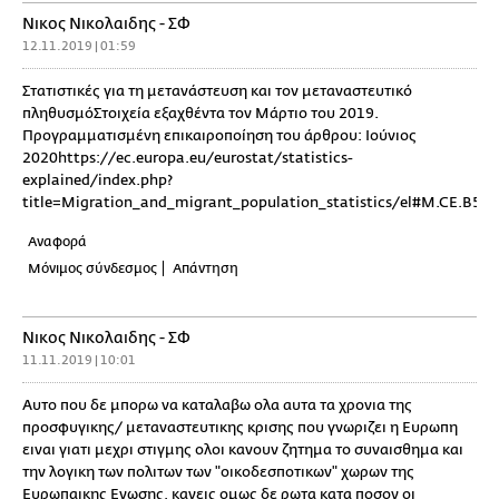
Νικος Νικολαιδης - ΣΦ
12.11.2019 | 01:59
Στατιστικές για τη μετανάστευση και τον μεταναστευτικό
πληθυσμόΣτοιχεία εξαχθέντα τον Μάρτιο του 2019.
Προγραμματισμένη επικαιροποίηση του άρθρου: Ιούνιος
2020https://ec.europa.eu/eurostat/statistics-
explained/index.php?
title=Migration_and_migrant_population_statistics/el#M.CE.B5.CF.
Αναφορά
Μόνιμος σύνδεσμος
Απάντηση
Νικος Νικολαιδης - ΣΦ
11.11.2019 | 10:01
Αυτο που δε μπορω να καταλαβω ολα αυτα τα χρονια της
προσφυγικης/ μεταναστευτικης κρισης που γνωριζει η Ευρωπη
ειναι γιατι μεχρι στιγμης ολοι κανουν ζητημα το συναισθημα και
την λογικη των πολιτων των "οικοδεσποτικων" χωρων της
Ευρωπαικης Ενωσης, κανεις ομως δε ρωτα κατα ποσον οι