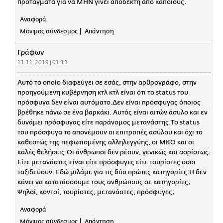
προτάγματα για να ΜΗΝ γίνει αποδεκτή από κάποιους.
Αναφορά
Μόνιμος σύνδεσμος
Απάντηση
Γράφων
11.11.2019 | 01:13
Αυτό το οποίο διαφεύγει σε εσάς, στην αρθρογράφο, στην
προηγούμενη κυβέρνηση κτλ κτλ είναι ότι το status του
πρόσφυγα δεν είναι αυτόματο.Δεν είναι πρόσφυγας όποιος
βρέθηκε πάνω σε ένα βαρκάκι. Αυτός είναι αιτών άσυλο και εν
δυνάμει πρόσφυγας είτε παράνομος μετανάστης.Το status
του πρόσφυγα το απονέμουν οι επιτροπές ασύλου και όχι το
καθεστώς της πεφωτισμένης αλληλεγγύης, οι ΜΚΟ και οι
καλές θελήσεις.Οι άνθρωποι δεν ρέουν, γενικώς και αορίστως.
Είτε μετανάστες είναι είτε πρόσφυγες είτε τουρίστες όσοι
ταξιδεύουν. Εδώ μιλάμε για τις δύο πρώτες κατηγορίες.Ή δεν
κάνει να κατατάσσουμε τους ανθρώπους σε κατηγορίες;
Ψηλοί, κοντοί, τουρίστες, μετανάστες, πρόσφυγες;
Αναφορά
Μόνιμος σύνδεσμος
Απάντηση