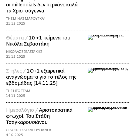
οι millennials δεν περνάνε καλά
τα Χριστούγεννα
ΤΗΣ ΜΙΝΑΣ ΜΑΡΟΥΓΚΑ*
21.12.2025
Θέματα /
10 +1 κείμενα του
Νικόλα Σεβαστάκη
ΝΙΚΟΛΑΣ ΣΕΒΑΣΤΑΚΗΣ
21.12.2025
Στήλες /
1Ο+1 εξαιρετικά
αναγνώσματα για το τέλος της
εβδομάδας [14.11.25]
THE LIFO TEAM
14.11.2025
Ημερολόγιο /
Αριστοκρατικά
φτωχοί. Του Στάθη
Τσαγκαρουσιάνου
ΣΤΑΘΗΣ ΤΣΑΓΚΑΡΟΥΣΙΑΝΟΣ
4.10.2025