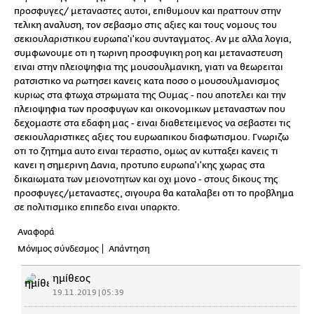
προσφυγες/ μεταναστες αυτοι, επιθυμουν και πραττουν στην
τελικη αναλυση, τον σεβασμο στις αξιες και τους νομους του
σεκιουλαριστικου ευρωπα'ι'κου συνταγματος. Αν με αλλα λογια,
συμφωνουμε οτι η τωρινη προσφυγικη ροη και μεταναστευση
ειναι στην πλειοψηφια της μουσουλμανικη, γιατι να θεωρειται
ρατσιστικο να ρωτησει κανεις κατα ποσο ο μουσουλμανισμος
κυριως στα φτωχα στρωματα της Ουμας - που αποτελει και την
πλειοψηφια των προσφυγων και οικονομικων μεταναστων που
δεχομαστε στα εδαφη μας - ειναι διαθετειμενος να σεβαστει τις
σεκιουλαριστικες αξιες του ευρωαπικου διαφωτισμου. Γνωριζω
οτι το ζητημα αυτο ειναι τεραστιο, ομως αν κυτταξει κανεις τι
κανει η σημερινη Δανια, προτυπο ευρωπα'ι'κης χωρας στα
δικαιωματα των μειονοτητων και οχι μονο - στους δικους της
προσφυγες/μεταναστες, σιγουρα θα καταλαβει οτι το προβλημα
σε πολιτισμικο επιπεδο ειναι υπαρκτο.
Αναφορά
Μόνιμος σύνδεσμος
Απάντηση
ημίθεος
19.11.2019 | 05:39