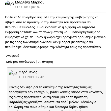
Μαρλένα Μάρκου
11.11.2019 | 07:24
Πολύ καλό το άρθρο σας. Με την επιμονή της κυβέρνησης να
σβήνει από το προσκήνιο την ιδιότητα του πρόσφυγα θα
θερίσουμε θύελλες. Είναι ενδεικτική η έξαρση και δημόσια
έκφραση ρατσιστικών τάσεων μετά τη νομιμοποίησή τους από
κυβερνητικά χείλη. Το αν η χώρα έχει πράγματι πρόβλημα μεγάλο
με τις ροές των ανθρώπων που δεν μπορεί με επιτυχία να
περιθάλψει δεν τους αφαιρεί την ιδιότητα τους ως προσφύγων.
Αναφορά
Μόνιμος σύνδεσμος
Απάντηση
Φερόμενος
11.11.2019 | 12:42
Κανείς δεν αφαιρεί το δικαίωμα της ιδιότητας τους ως
προσφύγων εάν ελέγχουν, βάσει κοινώς αποδεκτών κανόνων,
ως όντως πρόσφυγες. Αυτή είναι μία απλή πρόταση.
Παραδόξως χρειάζεται απίστευτα πολύ μελάνι, ιδεολογία,
επίκληση στο συναίσθημα και διάφορα δήθεν ηθικά