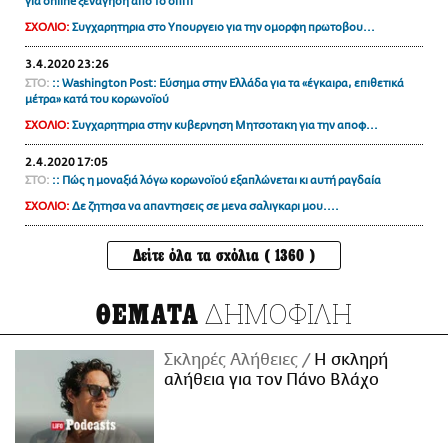
για online ξενάγηση από το σπίτι
ΣΧΟΛΙΟ:
Συγχαρητηρια στο Υπουργειο για την ομορφη πρωτοβου...
3.4.2020 23:26
ΣΤΟ:
:: Washington Post: Εύσημα στην Ελλάδα για τα «έγκαιρα, επιθετικά
μέτρα» κατά του κορωνοϊού
ΣΧΟΛΙΟ:
Συγχαρητηρια στην κυβερνηση Μητσοτακη για την αποφ...
2.4.2020 17:05
ΣΤΟ:
:: Πώς η μοναξιά λόγω κορωνοϊού εξαπλώνεται κι αυτή ραγδαία
ΣΧΟΛΙΟ:
Δε ζητησα να απαντησεις σε μενα σαλιγκαρι μου....
Δείτε όλα τα σχόλια ( 1360 )
ΔΗΜΟΦΙΛΗ
ΘΕΜΑΤΑ
Σκληρές Αλήθειες
H σκληρή
αλήθεια για τον Πάνο Βλάχο