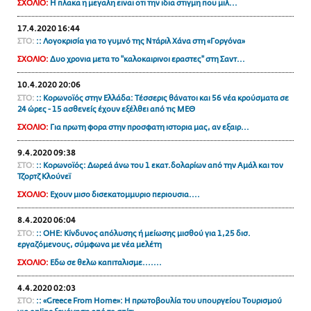
ΣΧΟΛΙΟ:
Η πλακα η μεγαλη ειναι οτι την ιδια στιγμη που μιλ...
ΑΜΠΑ
17.4.2020 16:44
PRINT
ΣΤΟ:
:: Λογοκρισία για το γυμνό της Ντάριλ Χάνα στη «Γοργόνα»
ΣΧΟΛΙΟ:
Δυο χρονια μετα το "καλοκαιρινοι εραστες" στη Σαντ...
10.4.2020 20:06
ΣΤΟ:
:: Κορωνοϊός στην Ελλάδα: Τέσσερις θάνατοι και 56 νέα κρούσματα σε
24 ώρες - 15 ασθενείς έχουν εξέλθει από τις ΜΕΘ
ΣΧΟΛΙΟ:
Για πρωτη φορα στην προσφατη ιστορια μας, αν εξαιρ...
9.4.2020 09:38
ΣΤΟ:
:: Κορωνοϊός: Δωρεά άνω του 1 εκατ.δολαρίων από την Αμάλ και τον
Τζορτζ Κλούνεϊ
ΣΧΟΛΙΟ:
Εχουν μισο δισεκατομμυριο περιουσια....
8.4.2020 06:04
ΣΤΟ:
:: ΟΗΕ: Κίνδυνος απόλυσης ή μείωσης μισθού για 1,25 δισ.
εργαζόμενους, σύμφωνα με νέα μελέτη
ΣΧΟΛΙΟ:
Εδω σε θελω καπιταλισμε.......
4.4.2020 02:03
ΣΤΟ:
:: «Greece From Home»: Η πρωτοβουλία του υπουργείου Τουρισμού