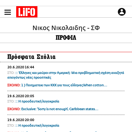
Παράκαμψη
προς
το
ΕΙΔΗΣΕΙΣ
κυρίως
περιεχόμενο
Νικος Νικολαιδης - ΣΦ
CULTURE
ΠΡΟΦΙΛ
ΑΠΟΨΕΙΣ
ΤΡΟΠΟΣ ΖΩΗΣ
Πρόσφατα Σχόλια
PODCASTS
Plus
20.6.2020 16:44
ΣΤΟ:
:: Έλληνες και μαύροι στην Αμερική: Μια προβληματική σχέση αναζητά
επειγόντως νέες προοπτικές
ΣΧΟΛΙΟ:
1 ) Ποιηματακι των ΚΚΚ για τους ελληνεςWhen cotton...
LIFO SHOP
19.6.2020 20:05
NEWSLETTER
ΣΤΟ:
:: Η προοδευτική λογοκρισία
ΜΙΚΡΟΠΡΑΓΜΑΤΑ
ΣΧΟΛΙΟ:
Exclusive: 'Sorry is not enough', Caribbean states...
THE GOOD LIFO
19.6.2020 20:00
LIFOLAND
ΣΤΟ:
:: Η προοδευτική λογοκρισία
CITY GUIDE