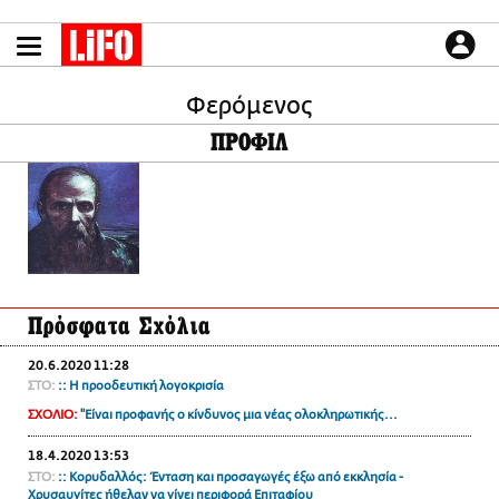
Παράκαμψη
προς
το
ΕΙΔΗΣΕΙΣ
κυρίως
περιεχόμενο
Φερόμενος
CULTURE
ΠΡΟΦΙΛ
ΑΠΟΨΕΙΣ
ΤΡΟΠΟΣ ΖΩΗΣ
PODCASTS
Plus
Πρόσφατα Σχόλια
LIFO SHOP
20.6.2020 11:28
NEWSLETTER
ΣΤΟ:
:: Η προοδευτική λογοκρισία
ΜΙΚΡΟΠΡΑΓΜΑΤΑ
ΣΧΟΛΙΟ:
"Είναι προφανής ο κίνδυνος μια νέας ολοκληρωτικής...
THE GOOD LIFO
18.4.2020 13:53
LIFOLAND
ΣΤΟ:
:: Κορυδαλλός: Ένταση και προσαγωγές έξω από εκκλησία -
CITY GUIDE
Χρυσαυγίτες ήθελαν να γίνει περιφορά Επιταφίου