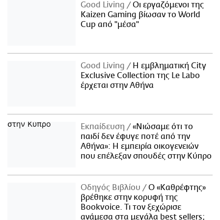
Good Living
Οι εργαζόμενοι της
Kaizen Gaming βίωσαν το World
Cup από "μέσα"
Good Living
Η εμβληματική City
Exclusive Collection της Le Labo
έρχεται στην Αθήνα
Εκπαίδευση
«Νιώσαμε ότι το
παιδί δεν έφυγε ποτέ από την
Αθήνα»: Η εμπειρία οικογενειών
που επέλεξαν σπουδές στην Κύπρο
Οδηγός Βιβλίου
Ο «Καθρέφτης»
βρέθηκε στην κορυφή της
Bookvoice. Τι τον ξεχώρισε
ανάμεσα στα μεγάλα best sellers;