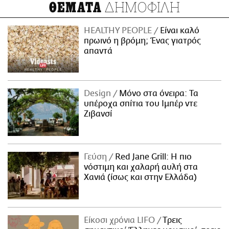
ΔΗΜΟΦΙΛΗ
ΘΕΜΑΤΑ
HEALTHY PEOPLE
Είναι καλό
πρωινό η βρόμη; Ένας γιατρός
απαντά
Design
Μόνο στα όνειρα: Τα
υπέροχα σπίτια του Ιμπέρ ντε
Ζιβανσί
Γεύση
Red Jane Grill: Η πιο
νόστιμη και χαλαρή αυλή στα
Χανιά (ίσως και στην Ελλάδα)
Είκοσι χρόνια LIFO
Tρεις