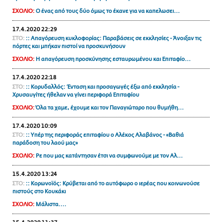
ΑΜΠΑ
ΣΧΟΛΙΟ:
Ο ένας από τους δύο όμως το έκανε για να καπελωσει...
PRINT
17.4.2020 22:29
ΣΤΟ:
:: Απαγόρευση κυκλοφορίας: Παραβάσεις σε εκκλησίες - Άνοιξαν τις
πόρτες και μπήκαν πιστοί να προσκυνήσουν
ΣΧΟΛΙΟ:
Η απαγόρευση προσκύνησης εσταυρωμένου και Επιταφίο...
17.4.2020 22:18
ΣΤΟ:
:: Κορυδαλλός: Ένταση και προσαγωγές έξω από εκκλησία -
Χρυσαυγίτες ήθελαν να γίνει περιφορά Επιταφίου
ΣΧΟΛΙΟ:
Όλα τα χαμε, έχουμε και τον Παναγιώταρο που θυμήθη...
17.4.2020 10:09
ΣΤΟ:
:: Υπέρ της περιφοράς επιταφίου ο Αλέκος Αλαβάνος - «Βαθιά
παράδοση του λαού μας»
ΣΧΟΛΙΟ:
Ρε που μας κατάντησαν έτσι να συμφωνούμε με τον Αλ...
15.4.2020 13:24
ΣΤΟ:
:: Κορωνοϊός: Κρύβεται από το αυτόφωρο ο ιερέας που κοινωνούσε
πιστούς στο Κουκάκι
ΣΧΟΛΙΟ:
Μάλιστα....