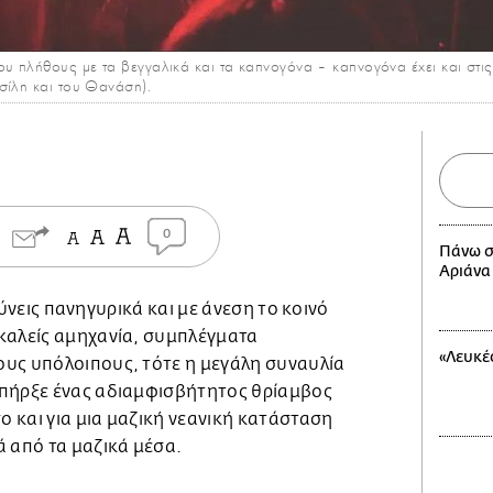
υ πλήθους με τα βεγγαλικά και τα καπνογόνα – καπνογόνα έχει και στις
σίλη και του Θανάση).
0
Πάνω σ
Αριάνα
ύνεις πανηγυρικά και με άνεση το κοινό
καλείς αμηχανία, συμπλέγματα
«Λευκές
υς υπόλοιπους, τότε η μεγάλη συναυλία
υπήρξε ένας αδιαμφισβήτητος θρίαμβος
σο και για μια μαζική νεανική κατάσταση
ά από τα μαζικά μέσα.