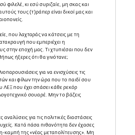
σύ φιλελέ, κι εσύ συριζαίε, μη σκας και
αυτούς τους (τ)ράπερ είναι δικοί μας και
αιοπονείς.
ίε, που λαχταράς να κάτσεις με τη
ατακραυγή που εμπεριέχει η
ς στην εποχή μας. Τι χτυπιέσαι που δεν
Μήπως ήξερες ότι θα γινότανε;
βλιοπαρουσιάσεις για να ενισχύσεις τις
ών και φίλων την ώρα που το παιδί σου
ου ΛΕΞ που έχει σπάσει κάθε ρεκόρ
λογοτεχνικό σουαρέ. Μην το βάζεις
 αναλύσεις για τις πολιτικές διαστάσεις
υχείς. Κατά πάσα πιθανότητα δεν έχασες
η-καμπή της «νέας μεταπολίτευσης». Μη