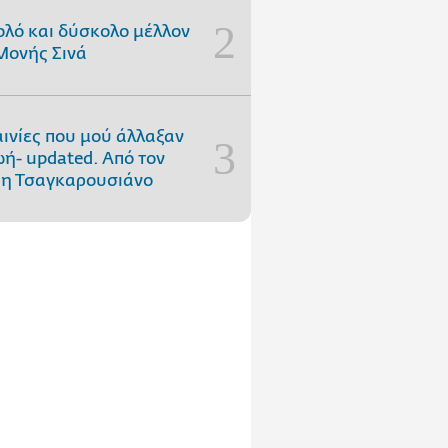
ολό και δύσκολο μέλλον
Μονής Σινά
αινίες που μού άλλαξαν
ωή- updated. Aπό τον
η Τσαγκαρουσιάνο