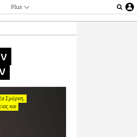
Plus
ς
Θέματα
Συνεντεύξεις
ς
Videos
τα
Αφιερώματα
t
Ζώδια
ην
Εξομολογήσεις
Blogs
μη
ν
Οι Αθηναίοι
ς
Απώλειες
Lgbtqi+
Επιλογές
έα Σμύρνη,
ιας και