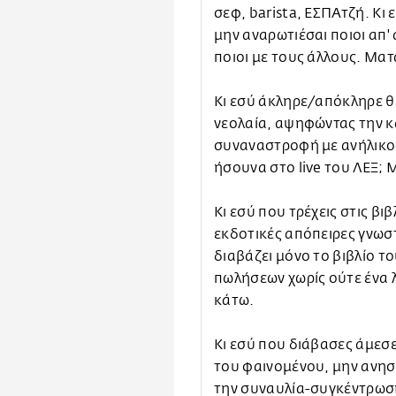
σεφ, barista, ΕΣΠΑτζή. Κι ε
μην αναρωτιέσαι ποιοι απ' 
ποιοι με τους άλλους. Ματ
Κι εσύ άκληρε/απόκληρε θε
νεολαία, αψηφώντας την κ
συναναστροφή με ανήλικου
ήσουνα στο live του ΛΕΞ; 
Κι εσύ που τρέχεις στις βι
εκδοτικές απόπειρες γνωστ
διαβάζει μόνο το βιβλίο τ
πωλήσεων χωρίς ούτε ένα 
κάτω.
Κι εσύ που διάβασες άμεσες
του φαινομένου, μην ανησ
την συναυλία-συγκέντρωσ