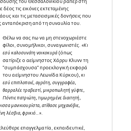
είσδυσης του Θεσσαλονικιού ράπερ στη
ε δέος τις εικόνες εκτεταμένης
άους και τις μετασεισμικές δονήσεις που
ς ανταπόκριση από τη συναυλία του.
Θέλω να σας πω να μη στενοχωριέστε
φίλοι, συνομήλικοι, συναγωνιστές.
«Κι
(όπως
εσύ καλοσυνάτη νοικοκυρά
σατίριζε ο αείμνηστος Χάρρυ Κλυνν τη
"συμπάσχουσα" προεκλογική εκφορά
του αείμνηστου Λεωνίδα Κύρκου)
, κι
εσύ επιπλοποιέ, αγρότη, συγγραφέα,
θαρραλέε τραβεστί, μικροπωλητή γύφτε,
Πόντιε πατριώτη, τιμωρημένε διαιτητή,
ισσα μανικιουρίστα, ατίθασε μηχανόβιε,
.
ένη λέσβια, φρικιό…»
ελεύθερε επαγγελματία, εκπαιδευτικέ,