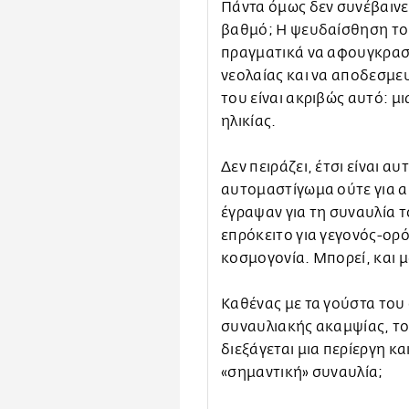
Πάντα όμως δεν συνέβαινε
βαθμό; Η ψευδαίσθηση του
πραγματικά να αφουγκραστ
νεολαίας και να αποδεσμε
του είναι ακριβώς αυτό: μ
ηλικίας.
Δεν πειράζει, έτσι είναι αυ
αυτομαστίγωμα ούτε για α
έγραψαν για τη συναυλία το
επρόκειτο για γεγονός-ορό
κοσμογονία. Μπορεί, και μ
Καθένας με τα γούστα του
συναυλιακής ακαμψίας, τού
διεξάγεται μια περίεργη κ
«σημαντική» συναυλία;