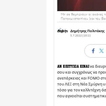
Μη σε θαμπώνουν οι εικόνες το
Παπακωνσταντίνου (και του Βα
Δημήτρης Πολιτάκης
5.7.2022 | 10:11
ΑN ΕΠΙΤΥΧΙΑ ΕΙΝΑΙ
να διευρ
σου και συγχρόνως να προ
ανεπάρκειας και FOMO στο
του ΛΕΞ στη Νέα Σμύρνη 
τόσο για τον καλλιτέχνη ό
που αγνοείται συστηματικ