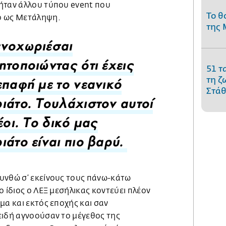
ήταν άλλου τύπου event που
Το θ
ρο ως Μετάληψη.
της 
ενοχωριέσαι
ητοποιώντας ότι έχεις
51 τ
τη ζ
επαφή με το νεανικό
Στάθ
ιάτο. Τουλάχιστον αυτοί
έοι. Το δικό μας
ιάτο είναι πιο βαρύ.
υνθώ σ’ εκείνους τους πάνω-κάτω
ο ίδιος ο ΛΕΞ μεσήλικας κοντεύει πλέον
μα και εκτός εποχής και σαν
ειδή αγνοούσαν το μέγεθος της