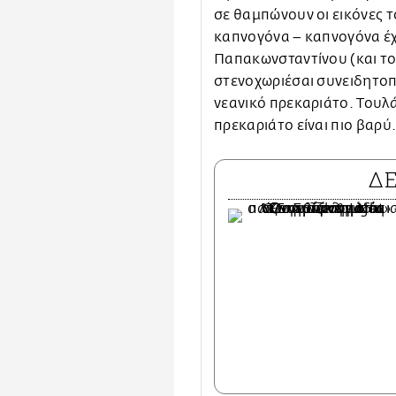
σε θαμπώνουν οι εικόνες τ
καπνογόνα – καπνογόνα έχε
Παπακωνσταντίνου (και το
στενοχωριέσαι συνειδητοπο
νεανικό πρεκαριάτο. Τουλάχ
πρεκαριάτο είναι πιο βαρύ
Δ