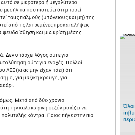
 αυτό σε μικρότερο ή μεγαλύτερο
 μεσήλικα που πιστεύει ότι μπορεί
εί τους παλμούς (υπόγειους και μη) της
υτεί από τις λατρεμένες προκαταλήψεις
ια ψευδαίσθηση και μια κρίση μέσης
τά. Δεν υπάρχει λόγος ούτε για
υτολύπηση ούτε για ενοχές. Πολλοί
υ ΛΕΞ (κι ας μην είχαν πάει) ότι
σημο, για μαζική κραυγή, για
ακάρι.
 όμως. Μετά από δύο χρόνια
Όλοι
τη την καλοκαιρινή σεζόν μοιάζει να
infl
αι πολυτελής κόντρα. Ποιος πήγε στην πιο
περι