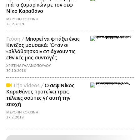
πιάτα ζυμαρικών με τον σεφ
Νίκο Καραθάνο
ΜΕΡΟΠΗ ΚΟΚΚΙΝΗ
28.2.2019
Γεύση /
Μπορεί να φτιάξει ένας
Κινέζος μουσακά; Όταν οι
«αλλόθρησκοι» φτιάχνουν τις
εθνικές μας συνταγές
ΧΡΙΣΤΙΝΑ ΓΑΛΑΝΟΠΟΥΛΟΥ
30.10.2016
Lifo Videos /
O σεφ Νίκος
Καραθάνος προτείνει τρεις
τέλειες σούπες γι' αυτή την
εποχή
ΜΕΡΟΠΗ ΚΟΚΚΙΝΗ
27.2.2019