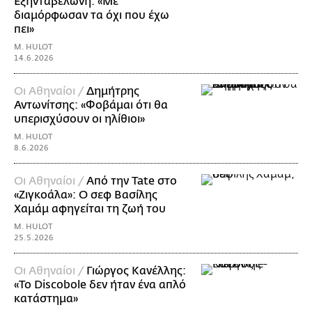
Εξηνταβελώνη: «Με
διαμόρφωσαν τα όχι που έχω
πει»
M. HULOT
14.6.2026
Οι Αθηναίοι /
Δημήτρης
Αντωνίτσης: «Φοβάμαι ότι θα
υπερισχύσουν οι ηλίθιοι»
M. HULOT
8.6.2026
Οι Αθηναίοι /
Από την Tate στο
«Ζιγκοάλα»: Ο σεφ Βασίλης
Χαμάμ αφηγείται τη ζωή του
M. HULOT
25.5.2026
Οι Αθηναίοι /
Γιώργος Κανέλλης:
«Το Discobole δεν ήταν ένα απλό
κατάστημα»