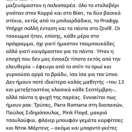
μαζευόμασταν η παλιοπαρέα: όλο το νταλαβέρι
γινόταν στον Καρρά και στο Bien, τα δύο βασικά
στέκια, εκτός από το μπιλιαρδάδικο, το Prodigy.
Υπήρχε πολλή ένταση και τα πάντα στο ζενίθ. Οι
τσακωμοί ήταν, επίσης, κάθε μέρα στο
πρόγραμμα, όχι γιατί ήμασταν τσαμπουκάδες
αλλά γιατί καιγόμασταν για τα πάντα. Ήταν η
εποχή που δεν μας ένοιαζε τίποτα εκτός από την
ελευθερία – έφευγα από το σπίτι το πρωί και
γυρνούσα αργά το βράδυ, ίσα ίσα για τον ύπνο.
Δεν ήμουν ποτέ ιδιαίτερα καλός μαθητής –του 13
και μετεξεταστέος κλασικά κάθε Σεπτέμβρη–,
αλλά πάντα η ψυχή της παρέας. Εννοείται πως
ήμουν ροκ: Τρύπες, Panx Romana στη διαπασών,
Παύλος Σιδηρόπουλος, Pink Floyd, μακριά
τσουλούφια, φλάιερ μπουφάν γεμάτα καρφίτσες
και Ντοκ Μάρτενς – ακόμα και μπορντό γκέτες