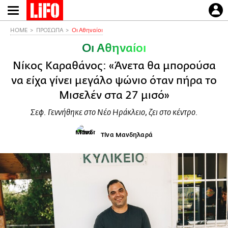
Παράκαμψη
προς
το
HOME
ΠΡΟΣΩΠΑ
Οι Αθηναίοι
κυρίως
Οι Αθηναίοι
περιεχόμενο
Νίκος Καραθάνος: «Άνετα θα μπορούσα
να είχα γίνει μεγάλο ψώνιο όταν πήρα το
Μισελέν στα 27 μισό»
Σεφ. Γεννήθηκε στο Νέο Ηράκλειο, ζει στο κέντρο.
Τίνα Μανδηλαρά