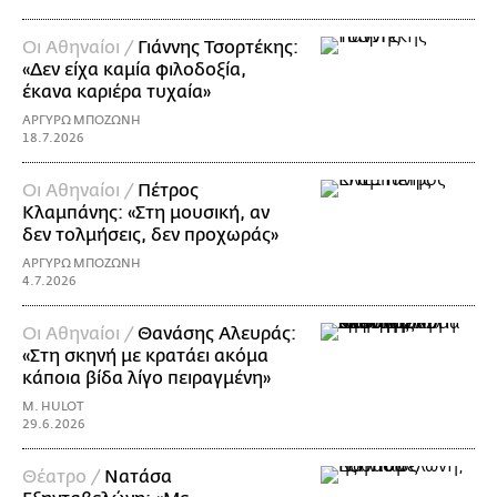
Οι Αθηναίοι /
Γιάννης Τσορτέκης:
«Δεν είχα καμία φιλοδοξία,
έκανα καριέρα τυχαία»
ΑΡΓΥΡΩ ΜΠΟΖΩΝΗ
18.7.2026
Οι Αθηναίοι /
Πέτρος
Κλαμπάνης: «Στη μουσική, αν
δεν τολμήσεις, δεν προχωράς»
ΑΡΓΥΡΩ ΜΠΟΖΩΝΗ
4.7.2026
Οι Αθηναίοι /
Θανάσης Αλευράς:
«Στη σκηνή με κρατάει ακόμα
κάποια βίδα λίγο πειραγμένη»
M. HULOT
29.6.2026
Θέατρο /
Νατάσα