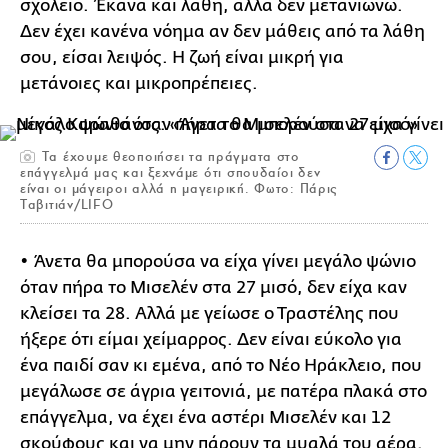
σχολείο. Έκανα και λάθη, αλλά δεν μετανιώνω.
Δεν έχει κανένα νόημα αν δεν μάθεις από τα λάθη
σου, είσαι λειψός. Η ζωή είναι μικρή για
μετάνοιες και μικροπρέπειες.
Τα έχουμε θεοποιήσει τα πράγματα στο
επάγγελμά μας και ξεχνάμε ότι σπουδαίοι δεν
είναι οι μάγειροι αλλά η μαγειρική. Φωτο: Πάρις
Ταβιτιάν/LIFO
• Άνετα θα μπορούσα να είχα γίνει μεγάλο ψώνιο
όταν πήρα το Μισελέν στα 27 μισό, δεν είχα καν
κλείσει τα 28. Αλλά με γείωσε ο Τραστέλης που
ήξερε ότι είμαι χείμαρρος. Δεν είναι εύκολο για
ένα παιδί σαν κι εμένα, από το Νέο Ηράκλειο, που
μεγάλωσε σε άγρια γειτονιά, με πατέρα πλακά στο
επάγγελμα, να έχει ένα αστέρι Μισελέν και 12
σκούφους και να μην πάρουν τα μυαλά του αέρα.