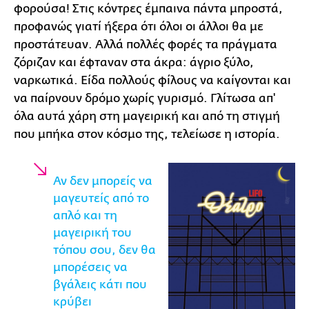
φορούσα! Στις κόντρες έμπαινα πάντα μπροστά,
προφανώς γιατί ήξερα ότι όλοι οι άλλοι θα με
προστάτευαν. Αλλά πολλές φορές τα πράγματα
ζόριζαν και έφταναν στα άκρα: άγριο ξύλο,
ναρκωτικά. Είδα πολλούς φίλους να καίγονται και
να παίρνουν δρόμο χωρίς γυρισμό. Γλίτωσα απ'
όλα αυτά χάρη στη μαγειρική και από τη στιγμή
που μπήκα στον κόσμο της, τελείωσε η ιστορία.
Αν δεν μπορείς να
μαγευτείς από το
απλό και τη
μαγειρική του
τόπου σου, δεν θα
μπορέσεις να
βγάλεις κάτι που
κρύβει