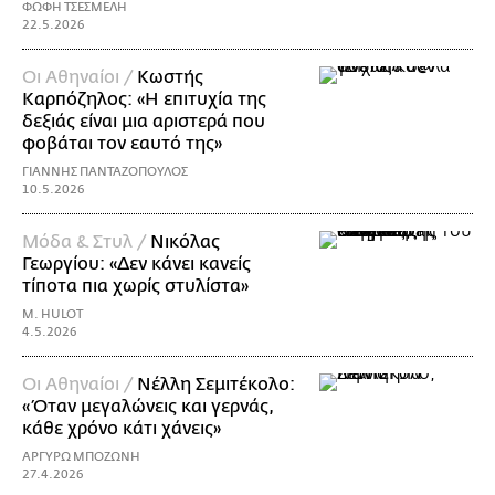
ΦΩΦΗ ΤΣΕΣΜΕΛΗ
22.5.2026
Οι Αθηναίοι /
Κωστής
Καρπόζηλος: «H επιτυχία της
δεξιάς είναι μια αριστερά που
φοβάται τον εαυτό της»
ΓΙΑΝΝΗΣ ΠΑΝΤΑΖΟΠΟΥΛΟΣ
10.5.2026
Μόδα & Στυλ /
Νικόλας
Γεωργίου: «Δεν κάνει κανείς
τίποτα πια χωρίς στυλίστα»
M. HULOT
4.5.2026
Οι Αθηναίοι /
Νέλλη Σεμιτέκολο:
«Όταν μεγαλώνεις και γερνάς,
κάθε χρόνο κάτι χάνεις»
ΑΡΓΥΡΩ ΜΠΟΖΩΝΗ
27.4.2026