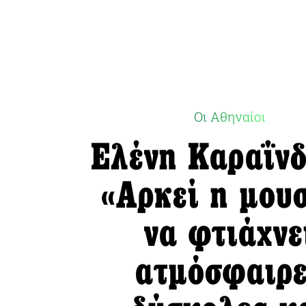
Οι Αθηναίοι
Ελένη Καραΐνδ
«Αρκεί η μου
να φτιάχνε
ατμόσφαιρ