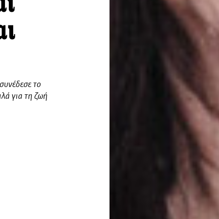
αι
αι
συνέδεσε το
ιλά για τη ζωή