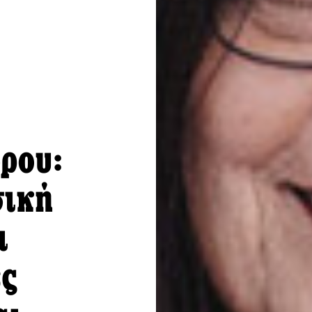
ρου:
σική
ι
ες