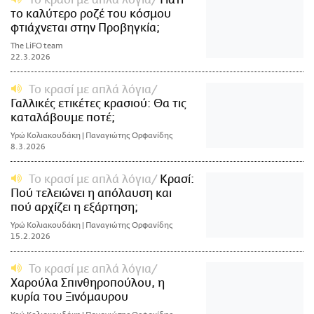
Το κρασί με απλά λόγια
Γιατί
το καλύτερο ροζέ του κόσμου
φτιάχνεται στην Προβηγκία;
The LiFO team
22.3.2026
Το κρασί με απλά λόγια
Γαλλικές ετικέτες κρασιού: Θα τις
καταλάβουμε ποτέ;
Υρώ Κολιακουδάκη | Παναγιώτης Ορφανίδης
8.3.2026
Το κρασί με απλά λόγια
Κρασί:
Πού τελειώνει η απόλαυση και
πού αρχίζει η εξάρτηση;
Υρώ Κολιακουδάκη | Παναγιώτης Ορφανίδης
15.2.2026
Το κρασί με απλά λόγια
Χαρούλα Σπινθηροπούλου, η
κυρία του Ξινόμαυρου