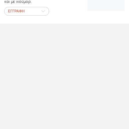
και με χιούμορ.
ΕΓΓΡΑΦΗ
ΖΟΥΜΕ, ΡΕ!
Η Χρυσέλλα Λαγαρία και ο Θοδωρής
Τσάτσος μας μαθαίνουν όλα όσα δεν
ξέρουμε σχετικά με την αναπηρία.
ΕΓΓΡΑΦΗ
LIFO MINI – SERIES
Οι σύντομες σειρές ηχητικών
ντοκιμαντέρ του LiFO.GR
ΕΓΓΡΑΦΗ