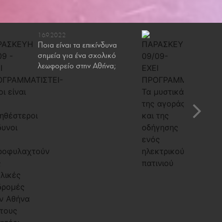
16.9.2022
9.9.2022
Ποια είναι τα επικίνδυνα
Τα μυστ
σημεία για ένα σχολικό
και της
λεωφορείο στην Αθήνα;
ηλεκτρικ