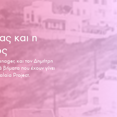
ς και η
ος
nager, και τον Δημήτρη
ά βήματα που έχουν γίνει
laia Project.