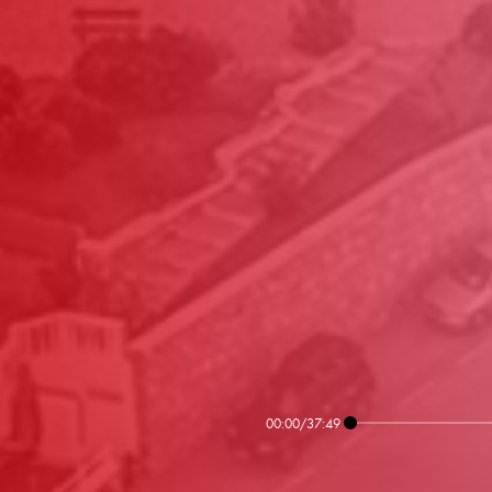
00:00
/
37:49