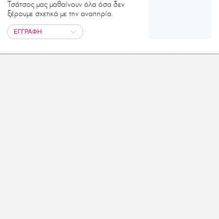
Τσάτσος μας μαθαίνουν όλα όσα δεν
ξέρουμε σχετικά με την αναπηρία.
ΕΓΓΡΑΦΗ
LIFO MINI – SERIES
Οι σύντομες σειρές ηχητικών
ντοκιμαντέρ του LiFO.GR
ΕΓΓΡΑΦΗ
ΕΝΑΣ ΑΓΓΕΛΟΣ
Ο Άγγελος Παπαδημητρίου πριν από
40 χρόνια στο δωμάτιο του, ηχογραφεί
κασσέτες για τους φίλους του.
ΕΓΓΡΑΦΗ