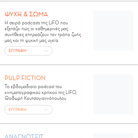
ΨΥΧΗ & ΣΩΜΑ
Η σειρά podcasts της LiFO που
εξετάζει πώς οι καθημερινές μας
συνήθειες επηρεάζουν τον τρόπο ζωής
μας και τη ψυχική μας υγεία.
ΕΓΓΡΑΦΗ
PULP FICTION
Το εβδομαδιαίο podcast του
κινηματογραφικού κριτικού της LIFO,
Θοδωρή Κουτσογιαννόπουλου
ΕΓΓΡΑΦΗ
ΑΝΑΓΝΩΣΕΙΣ