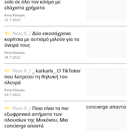
solo σε όλο τον κόσμο με
ελάχιστα χρήματα
Άννα Κόκορη
31.7.2022
Άννα Κ.
Δύο εικοσάχρονα
κορίτσια με αυτισμό μιλούν για τα
όνειρά τους
Άννα Κόκορη
24.7.2022
Άννα Κ.
_ karkaris_:Ο TikToker
που λατρεύει τη θηλυκή του
πλευρά
Άννα Κόκορη
19.7.2022
Άννα Κ.
Ποια είναι τα πιο
εξωφρενικά αιτήματα των
πλουσίων της Μυκόνου; Μια
concierge απαντά