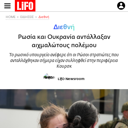
Παράκαμψη
προς
το
HOME
ΕΙΔΗΣΕΙΣ
Διεθνή
κυρίως
Διεθνή
περιεχόμενο
Ρωσία και Ουκρανία αντάλλαξαν
αιχμαλώτους πολέμου
Το ρωσικό υπουργείο ανέφερε ότι οι Ρώσοι στρατιώτες που
ανταλλάχθηκαν σήμερα είχαν συλληφθεί στην περιφέρεια
Κουρσκ
LifO Newsroom