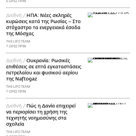
6 ΩΡΕΣ ΠΡΙΝ
Διεθνή /
ΗΠΑ: Nέες σκληρές
κυρώσεις κατά της Ρωσίας – Στο
στόχαστρο τα ενεργειακά έσοδα
της Μόσχας
THE LIFO TEAM
7 ΩΡΕΣ ΠΡΙΝ
Διεθνή /
Ουκρανία: Ρωσικές
επιθέσεις σε επτά εγκαταστάσεις
πετρελαίου και φυσικού αερίου
της Naftogaz
THE LIFO TEAM
7 ΩΡΕΣ ΠΡΙΝ
Διεθνή /
Πώς η Δανία επιχειρεί
να περιορίσει τη χρήση της
τεχνητής νοημοσύνης στα
σχολεία
THE LIFO TEAM