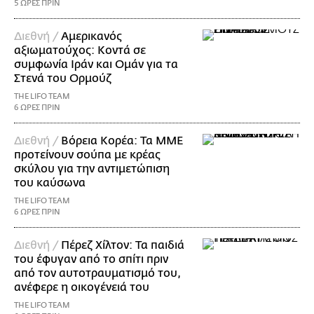
5 ΩΡΕΣ ΠΡΙΝ
Διεθνή /
Αμερικανός
αξιωματούχος: Κοντά σε
συμφωνία Ιράν και Ομάν για τα
Στενά του Ορμούζ
THE LIFO TEAM
6 ΩΡΕΣ ΠΡΙΝ
Διεθνή /
Βόρεια Κορέα: Τα ΜΜΕ
προτείνουν σούπα με κρέας
σκύλου για την αντιμετώπιση
του καύσωνα
THE LIFO TEAM
6 ΩΡΕΣ ΠΡΙΝ
Διεθνή /
Πέρεζ Χίλτον: Τα παιδιά
του έφυγαν από το σπίτι πριν
από τον αυτοτραυματισμό του,
ανέφερε η οικογένειά του
THE LIFO TEAM