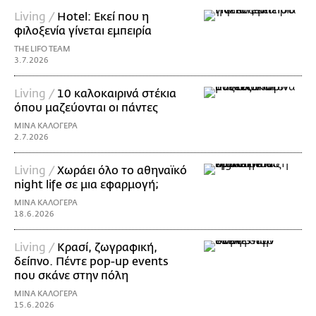
Living /
Hotel: Εκεί που η
φιλοξενία γίνεται εμπειρία
THE LIFO TEAM
3.7.2026
Living /
10 καλοκαιρινά στέκια
όπου μαζεύονται οι πάντες
ΜΙΝΑ ΚΑΛΟΓΕΡΑ
2.7.2026
Living /
Χωράει όλο το αθηναϊκό
night life σε μια εφαρμογή;
ΜΙΝΑ ΚΑΛΟΓΕΡΑ
18.6.2026
Living /
Κρασί, ζωγραφική,
δείπνο. Πέντε pop-up events
που σκάνε στην πόλη
ΜΙΝΑ ΚΑΛΟΓΕΡΑ
15.6.2026