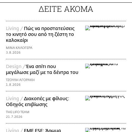
ΔΕΙΤΕ ΑΚΟΜΑ
Living /
Πώς να προστατεύσεις
το κινητό σου από τη ζέστη το
καλοκαίρι
ΜΙΝΑ ΚΑΛΟΓΕΡΑ
3.8.2026
Design /
Ένα σπίτι που
μεγάλωσε μαζί με τα δέντρα του
ΤΖΟΥΛΗ ΑΓΟΡΑΚΗ
1.8.2026
Living /
Διακοπές με φίλους:
Οδηγός επιβίωσης
THE LIFO TEAM
21.7.2026
Living /
EME ESE: Άρωμα