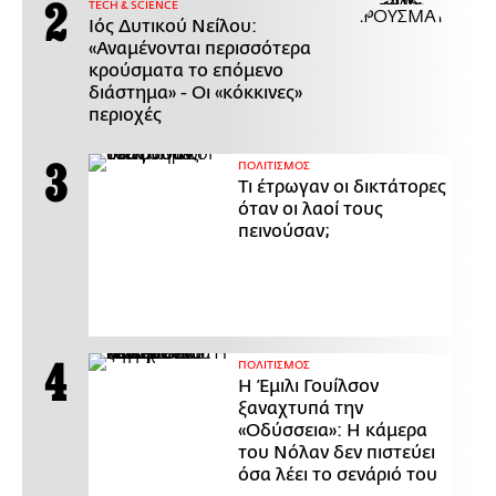
ΤECH & SCIENCE
Ιός Δυτικού Νείλου:
«Αναμένονται περισσότερα
κρούσματα το επόμενο
διάστημα» - Οι «κόκκινες»
περιοχές
ΠΟΛΙΤΙΣΜΟΣ
Τι έτρωγαν οι δικτάτορες
όταν οι λαοί τους
πεινούσαν;
ΠΟΛΙΤΙΣΜΟΣ
Η Έμιλι Γουίλσον
ξαναχτυπά την
«Οδύσσεια»: Η κάμερα
του Νόλαν δεν πιστεύει
όσα λέει το σενάριό του