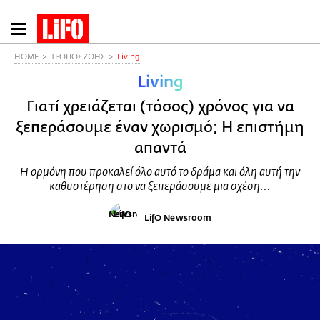
Παράκαμψη
προς
το
HOME
ΤΡΟΠΟΣ ΖΩΗΣ
Living
κυρίως
Living
περιεχόμενο
Γιατί χρειάζεται (τόσος) χρόνος για να
ξεπεράσουμε έναν χωρισμό; Η επιστήμη
απαντά
Η ορμόνη που προκαλεί όλο αυτό το δράμα και όλη αυτή την
καθυστέρηση στο να ξεπεράσουμε μια σχέση...
LifO Newsroom