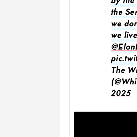
by the 
the Se
we don
we liv
@Elon
pic.tw
The Wh
(@Whi
2025