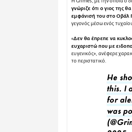
Η Grimes, με την οποία ο 
γνώριζε ότι ο γιος της θ
εμφάνισή του στο Οβάλ 
γεγονός μέσω ενός τυχαίο
Δεν θα έπρεπε να κυκλοφ
«
ευχαριστώ που με ειδοπ
ευγενικός», ανέφερε χαρα
το περιστατικό.
He shou
this. I
for ale
was pol
(@Gri