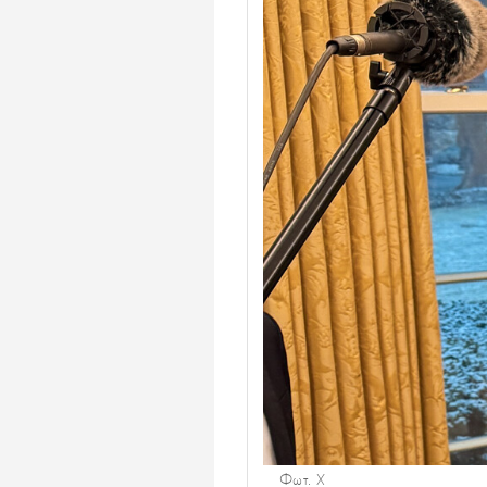
Φωτ. Χ