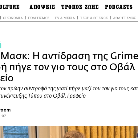
ULTURE
ΑΠΟΨΕΙΣ
ΤΡΟΠΟΣ ΖΩΗΣ
PODCASTS
θόνες
Ιδέες
Μόδα & Στυλ
Σκληρές Αλήθειε
ΟΙΚΟΝΟΜΊΑ
ΠΟΛΙΤΙΣΜΌΣ
TV & MEDIA
TECH & SCIENCE
ΑΘΛΗΤΙΣΜΌΣ
OnDemand
ουσική
Στήλες
Γεύση
Σκληρές Αλήθειε
έατρο
Οπτική Γωνία
Υγεία & Σώμα
Αληθινά Εγκλήμα
καστικά
Guests
Ταξίδια
ή
Άλλο ένα podcas
βλίο
Επιστολές
Συνταγές
3.0
 Μασκ: Η αντίδραση της Grime
χαιολογία &
Living
Ψυχή & Σώμα
τορία
δή πήγε τον γιο τους στο Οβάλ
Urban
Άκου την επιστή
sign
Αγορά
Ιστορία μιας πόλη
είο
ωτογραφία
Pulp Fiction
τον πρώην σύντροφό της γιατί πήρε μαζί του τον γιο τους κατ
Radio Lifo
συνέντευξης Τύπου στο Οβάλ Γραφείο
The Review
LiFO Politics
sroom
Το κρασί με απλά
3:07
λόγια
Ζούμε, ρε!