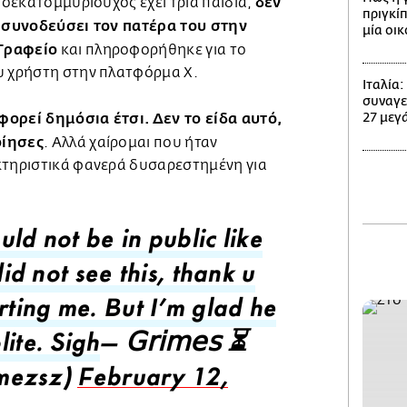
δεν
δισεκατομμυριούχος έχει τρία παιδιά,
πριγκίπ
α συνοδεύσει τον πατέρα του στην
μία οι
Γραφείο
και πληροφορήθηκε για το
υ χρήστη στην πλατφόρμα Χ.
Ιταλία
συναγε
ορεί δημόσια έτσι. Δεν το είδα αυτό,
27 μεγά
οίησες
. Αλλά χαίρομαι που ήταν
κτηριστικά φανερά δυσαρεστημένη για
ld not be in public like
 did not see this, thank u
rting me. But I'm glad he
ite. Sigh
— 𝖦𝗋𝗂𝗆𝖾𝗌 ⏳
mezsz)
February 12,