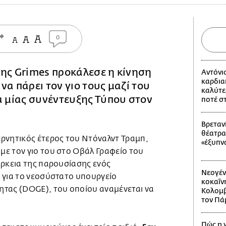
0
της Grimes προκάλεσε η κίνηση
Αντόνι
καρδια
, να πάρει τον γιο τους μαζί του
καλύτε
α μίας συνέντευξης Τύπου στον
ποτέ σ
Βρετανί
θέατρα
ρνητικός έτερος του Ντόναλντ Τραμπ,
«έξυπν
ε τον γιο του στο Οβάλ Γραφείο του
άρκεια της παρουσίασης ενός
Νεογέν
 για το νεοσύστατο υπουργείο
κοκαΐν
τας (DOGE), του οποίου αναμένεται να
Κολομβί
τον Πά
Πώς η 