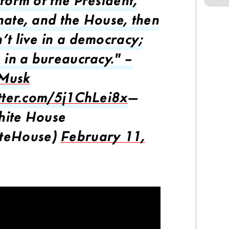
form of the President,
nate, and the House, then
’t live in a democracy;
e in a bureaucracy." –
Musk
itter.com/5j1ChLei8x
—
ite House
teHouse)
February 11,