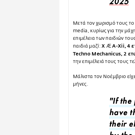
2025
Μετά τον χωρισμό τους το
media, κυρίως για την μάχ
επιμέλεια των παιδιών του
X Æ A-Xii, 4 
παιδιά μαζί:
Techno Mechanicus, 2 ετ
την επιμέλειά τους τους τ
Μάλιστα τον Νοέμβριο είχε 
μήνες.
"If th
have t
their e