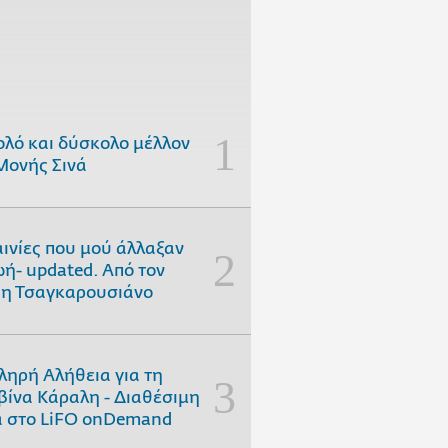
ολό και δύσκολο μέλλον
Μονής Σινά
αινίες που μού άλλαξαν
ωή- updated. Aπό τον
η Τσαγκαρουσιάνο
ληρή Αλήθεια για τη
ίνα Κάραλη - Διαθέσιμη
 στo LiFO onDemand