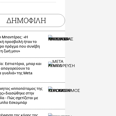
ΔΗΜΟΦΙΛΗ
ο Μπαντέρας: «Η
κή προσβολή ήταν το
ρο πράγμα που συνέβη
τη ζωή μου»
α: Εστιατόρια, μπαρ και
 απαγορεύουν τα
α γυαλιά» της Meta
νητος «ιπποπόταμος της
ης» διασώθηκε στην
α - Πώς σχετίζεται με
μπλο Εσκομπάρ
γέννηση της κόρης της