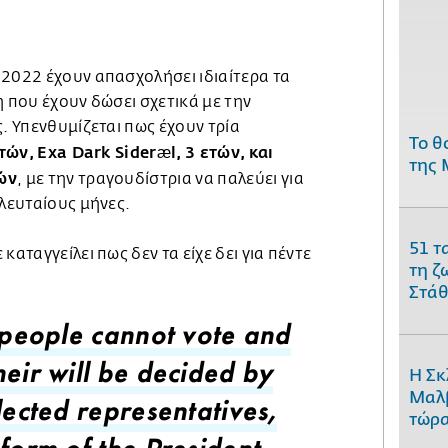
 2022 έχουν απασχολήσει ιδιαίτερα τα
η που έχουν δώσει σχετικά με την
ς. Υπενθυμίζεται πως έχουν τρία
Το θ
ετών, Exa Dark Sideræl, 3 ετών, και
της 
ών
, με την τραγουδίστρια να παλεύει για
ελευταίους μήνες.
51 τ
καταγγείλει πως δεν τα είχε δει για πέντε
τη ζ
Στάθ
e people cannot vote and
Η Σκ
heir will be decided by
Μαλβ
lected representatives,
τώρα