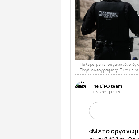
Πόλεμο με το οργανωμένο έγκ
Πηγή φωτογραφίας: Eurokiniss
The LiFO team
31.5.2021 | 19:19
«Με το
οργανωμ