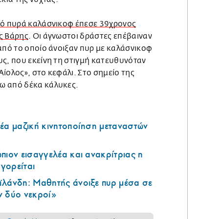
ό πυρά καλάσνικοφ έπεσε 39χρονος
ς Βάρης
. Οι άγνωστοι δράστες επέβαιναν
από το οποίο άνοιξαν πυρ με καλάσνικοφ
υς, που εκείνη τη στιγμή κατευθυνόταν
ίολος», στο κεφάλι. Στο σημείο της
ω από δέκα κάλυκες.
έα μαζική κινητοποίηση μεταναστών
πιον εισαγγελέα και ανακρίτριας η
ηγορείται
ϊλάνδη: Μαθητής άνοιξε πυρ μέσα σε
ν δύο νεκροί»