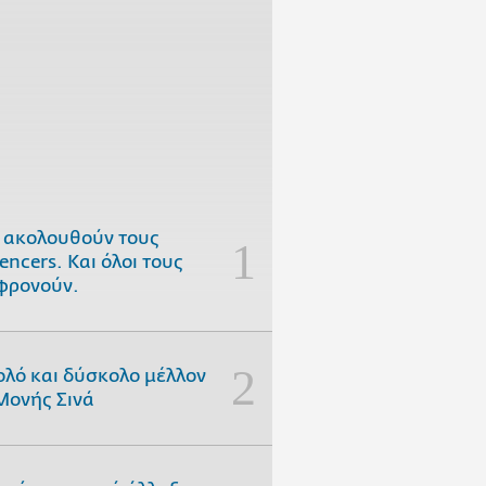
 ακολουθούν τους
uencers. Και όλοι τους
φρονούν.
ολό και δύσκολο μέλλον
Μονής Σινά