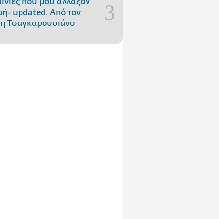
αινίες που μού άλλαξαν
ωή- updated. Aπό τον
η Τσαγκαρουσιάνο