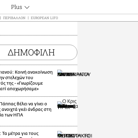
Plus
ς
Θέματα
ΠΕΡΙΒΆΛΛΟΝ
EUROPEAN LIFO
Συνεντεύξεις
ς
Videos
τα
Αφιερώματα
t
ΔΗΜΟΦΙΛΗ
Ζώδια
Εξομολογήσεις
Blogs
μη
ιανού: Κοινή ανακοίνωση
Οι Αθηναίοι
ς
ην στελεχών του
Απώλειες
ός της - «Γνωρίζουμε
ιατί αποχωρήσαμε»
Lgbtqi+
Επιλογές
Πάππας θέλει να γίνει ο
 ανοιχτά γκέι άνδρας στη
ία των ΗΠΑ
 Τα μέτρα για τους