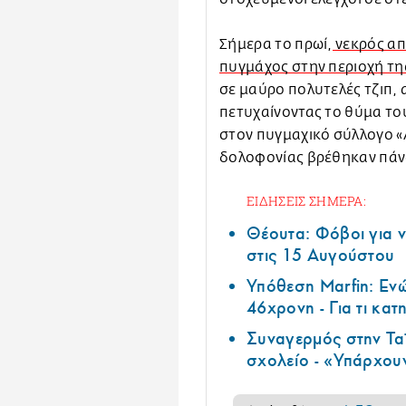
Σήμερα το πρωί,
νεκρός απ
πυγμάχος στην περιοχή τη
σε μαύρο πολυτελές τζιπ, 
πετυχαίνοντας το θύμα το
στον πυγμαχικό σύλλογο «Α
δολοφονίας βρέθηκαν πάν
ΕΙΔΗΣΕΙΣ ΣΗΜΕΡΑ:
Θέουτα: Φόβοι για ν
στις 15 Αυγούστου
Υπόθεση Marfin: Ενώ
46χρονη - Για τι κατ
Συναγερμός στην Τα
σχολείο - «Υπάρχου