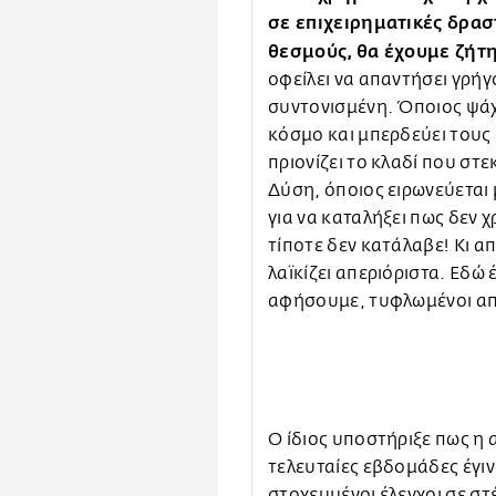
σε επιχειρηματικές δρασ
θεσμούς, θα έχουμε ζήτ
οφείλει να απαντήσει γρή
συντονισμένη. Όποιος ψάχ
κόσμο και μπερδεύει τους
πριονίζει το κλαδί που στε
Δύση, όποιος ειρωνεύεται μ
για να καταλήξει πως δεν 
τίποτε δεν κατάλαβε! Κι α
λαϊκίζει απεριόριστα. Εδώ
αφήσουμε, τυφλωμένοι από 
Ο ίδιος υποστήριξε πως η 
τελευταίες εβδομάδες έγιν
στοχευμένοι έλεγχοι σε στ