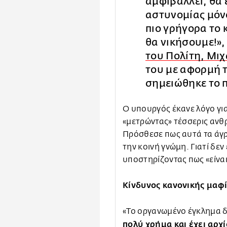
αμφιβάλλει, θα 
αστυνομίας μόν
πιο γρήγορα το
θα νικήσουμε!», 
του Πολίτη, Μι
του με αφορμή 
σημειώθηκε το π
Ο υπουργός έκανε λόγο γι
«μετρώντας» τέσσερις ανθ
Πρόσθεσε πως αυτά τα άγρ
την κοινή γνώμη. Γιατί δεν
υποστηρίζοντας πως «είναι
Κίνδυνος κανονικής μαφ
«Το οργανωμένο έγκλημα δε
πολύ χρήμα και έχει αρχί