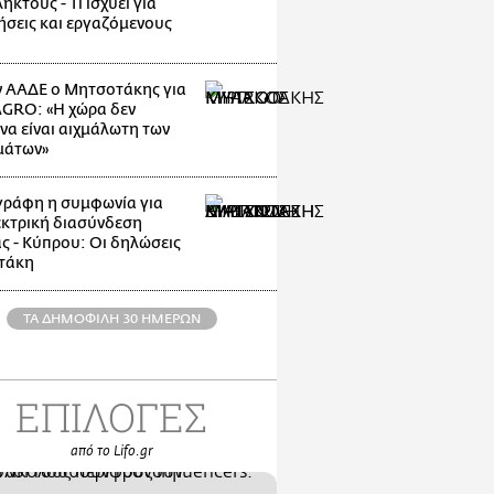
κτους - Τι ισχύει για
ρήσεις και εργαζόμενους
 ΑΑΔΕ ο Μητσοτάκης για
GRO: «Η χώρα δεν
να είναι αιχμάλωτη των
μάτων»
ράφη η συμφωνία για
εκτρική διασύνδεση
ς - Κύπρου: Οι δηλώσεις
τάκη
ΤΑ ΔΗΜΟΦΙΛΗ 30 ΗΜΕΡΩΝ
ΕΠΙΛΟΓΕΣ
από το Lifo.gr