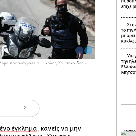
πυρόπλη
επιχει
Στην
το myA
μπορεί 
κυκλω
Υπεγ
την ηλ
λημα προανήγγειλε ο Μιχάλης Χρυσοχοΐδης -
Ελλάδα
i
Μητσο
0
ένο έγκλημα
, κανείς να μην