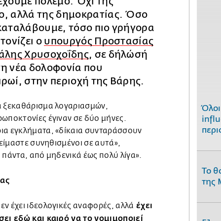
έχουμε πόλεμο. Όχι της
ο, αλλά της δημοκρατίας. Όσο
 καταλάβουμε, τόσο πιο γρήγορα
τονίζει ο
υπουργός Προστασίας
χάλης Χρυσοχοΐδης
, σε δήλώσή
τη νέα δολοφονία που
ρωί, στην περιοχή της Βάρης.
α ξεκαθάρισμα λογαριασμών,
Όλοι
ρωποκτονίες έγιναν σε δύο μήνες.
infl
περι
ια εγκλήματα, «δίκαια συνταράσσουν
 είμαστε συνηθισμένοι σε αυτά»,
 πάντα, από μηδενικά έως πολύ λίγα».
Το θ
ίας
της 
έχει
ν έχει ιδεολογικές αναφορές, αλλά
σει εδώ και καιρό να το νομιμοποιεί