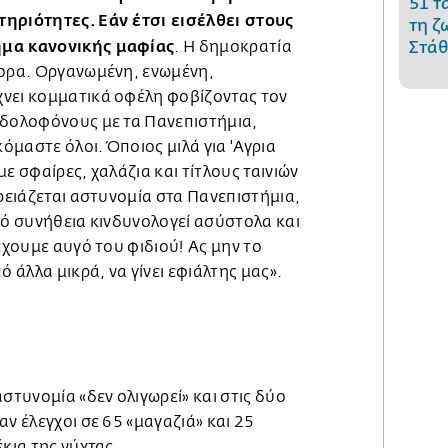
51 τ
τηριότητες. Εάν έτσι εισέλθει στους
τη ζ
ημα κανονικής μαφίας
. Η δημοκρατία
Στάθ
γορα. Οργανωμένη, ενωμένη,
νει κομματικά οφέλη φοβίζοντας τον
 δολοφόνους με τα Πανεπιστήμια,
κόμαστε όλοι. Όποιος μιλά για 'Αγρια
ε σφαίρες, χαλάζια και τίτλους ταινιών
χρειάζεται αστυνομία στα Πανεπιστήμια,
πό συνήθεια κινδυνολογεί ασύστολα και
 έχουμε αυγό του φιδιού! Ας μην το
άλλα μικρά, να γίνει εφιάλτης μας».
αστυνομία «δεν ολιγωρεί» και στις δύο
αν έλεγχοι σε 65 «μαγαζιά» και 25
έκια της νύχτας.