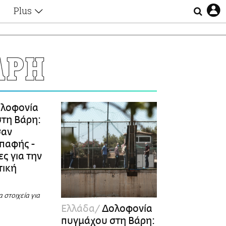
Plus
Θέματα
Συνεντεύξεις
Videos
ΑΡΗ
τα
Αφιερώματα
Ζώδια
Εξομολογήσεις
Blogs
η
λοφονία
Οι Αθηναίοι
τη Βάρη:
Απώλειες
σαν
Lgbtqi+
επαφής -
Επιλογές
ς για την
τική
α στοιχεία για
Ελλάδα
Δολοφονία
πυγμάχου στη Βάρη: