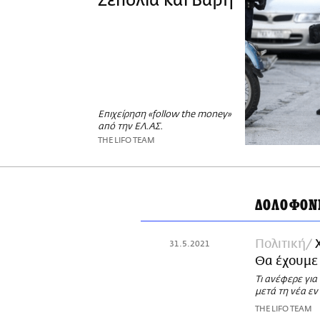
Σεπόλια και Βάρη
Επιχείρηση «follow the money»
από την ΕΛ.ΑΣ.
THE LIFO TEAM
ΔΟΛΟΦΟΝ
Πολιτική
31.5.2021
Θα έχουμε
Τι ανέφερε γι
μετά τη νέα ε
THE LIFO TEAM