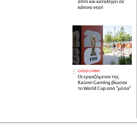
σπίτι και καταλήγει σε
κάποιο νησί
GOOD LIVING
Οι εργαζόμενοι της
Kaizen Gaming βίωσαν
το World Cup από "μέσα"