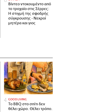
Βίντεο ντοκουμέντο από
το τροχαίο στις Σέρρες:
Η στιγμή της σφοδρής
σύγκρουσης - Νεκροί
μητέρα και γιος
GOOD LIVING
Το BBQ στο σπίτι δεν
θέλει χώρο. Θέλει τρόπο.