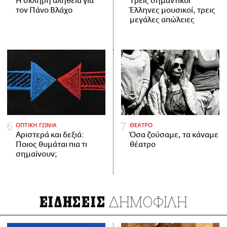
H σκληρή αλήθεια για
Tρεις σημαντικοί
τον Πάνο Βλάχο
Έλληνες μουσικοί, τρεις
μεγάλες απώλειες
ΟΠΤΙΚΗ ΓΩΝΙΑ
ΘΕΑΤΡΟ
Αριστερά και δεξιά:
Όσα ζούσαμε, τα κάναμε
Ποιος θυμάται πια τι
θέατρο
σημαίνουν;
ΔΗΜΟΦΙΛΗ
ΕΙΔΗΣΕΙΣ