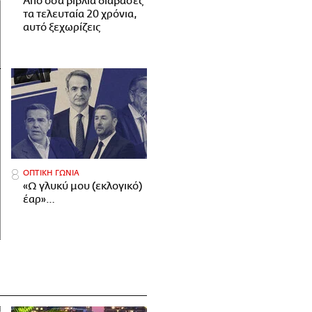
Από όσα βιβλία διάβασες
τα τελευταία 20 χρόνια,
αυτό ξεχωρίζεις
ΟΠΤΙΚΗ ΓΩΝΙΑ
«Ω γλυκύ μου (εκλογικό)
έαρ»…