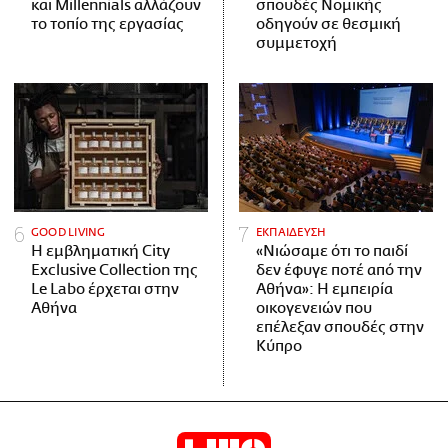
και Millennials αλλάζουν
σπουδές Νομικής
το τοπίο της εργασίας
οδηγούν σε θεσμική
συμμετοχή
GOOD LIVING
ΕΚΠΑΙΔΕΥΣΗ
Η εμβληματική City
«Νιώσαμε ότι το παιδί
Exclusive Collection της
δεν έφυγε ποτέ από την
Le Labo έρχεται στην
Αθήνα»: Η εμπειρία
Αθήνα
οικογενειών που
επέλεξαν σπουδές στην
Κύπρο