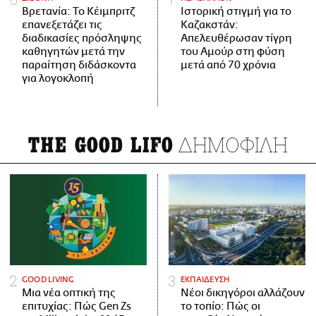
Βρετανία: Το Κέιμπριτζ
Ιστορική στιγμή για το
επανεξετάζει τις
Καζακστάν:
διαδικασίες πρόσληψης
Απελευθέρωσαν τίγρη
καθηγητών μετά την
του Αμούρ στη φύση
παραίτηση διδάσκοντα
μετά από 70 χρόνια
για λογοκλοπή
ΔΗΜΟΦΙΛΗ
THE GOOD LIFO
GOOD LIVING
ΕΚΠΑΙΔΕΥΣΗ
Μια νέα οπτική της
Νέοι δικηγόροι αλλάζουν
επιτυχίας: Πώς Gen Zs
το τοπίο: Πώς οι