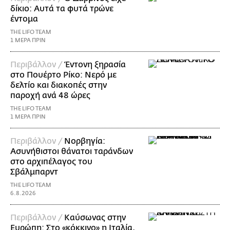
δίκιο: Αυτά τα φυτά τρώνε
έντομα
THE LIFO TEAM
1 ΜΕΡΑ ΠΡΙΝ
Περιβάλλον /
Έντονη ξηρασία
στο Πουέρτο Ρίκο: Νερό με
δελτίο και διακοπές στην
παροχή ανά 48 ώρες
THE LIFO TEAM
1 ΜΕΡΑ ΠΡΙΝ
Περιβάλλον /
Νορβηγία:
Ασυνήθιστοι θάνατοι ταράνδων
στο αρχιπέλαγος του
Σβάλμπαρντ
THE LIFO TEAM
6.8.2026
Περιβάλλον /
Καύσωνας στην
Ευρώπη: Στο «κόκκινο» η Ιταλία,