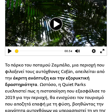
Play
00:54
Play
Mute
Settings
Ente
full
Το πάρκο του ποταμού Ζαμπάλο, μια περιοχή που
φιλοξενεί τους αυτόχθονες Cofán, απειλείται από
την
άκριτη ανάπτυξη και την εξορυκτική
δραστηριότητα
. Ωστόσο, η Quiet Parks
ευελπιστεί πως η πιστοποίηση που εξασφάλισε το
2019 για την περιοχή, θα ενισχύσει τον τουρισμό
που αποζητά επαφή με τη φύση, βοηθώντας την
κοινότητα αυτοχθόνων να υπερασπιστεί τη γη της