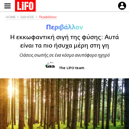
Παράκαμψη
προς
το
HOME
ΕΙΔΗΣΕΙΣ
Περιβάλλον
κυρίως
Περιβάλλον
περιεχόμενο
Η εκκωφαντική σιγή της φύσης: Αυτά
είναι τα πιο ήσυχα μέρη στη γη
Οάσεις σιωπής σε ένα κόσμο ανυπόφορα ηχηρό
The LiFO team