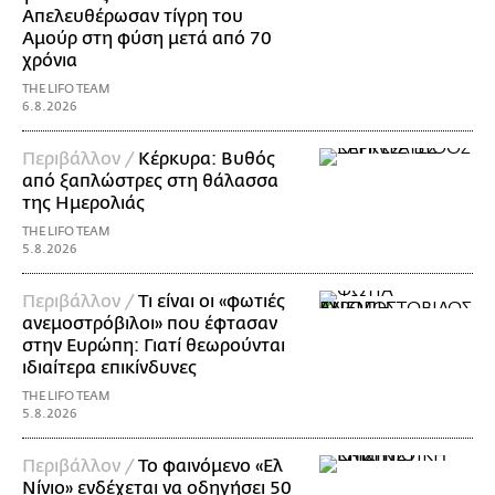
Απελευθέρωσαν τίγρη του
Αμούρ στη φύση μετά από 70
χρόνια
THE LIFO TEAM
6.8.2026
Περιβάλλον /
Κέρκυρα: Βυθός
από ξαπλώστρες στη θάλασσα
της Ημερολιάς
THE LIFO TEAM
5.8.2026
Περιβάλλον /
Τι είναι οι «φωτιές
ανεμοστρόβιλοι» που έφτασαν
στην Ευρώπη: Γιατί θεωρούνται
ιδιαίτερα επικίνδυνες
THE LIFO TEAM
5.8.2026
Περιβάλλον /
Το φαινόμενο «Ελ
Νίνιο» ενδέχεται να οδηγήσει 50