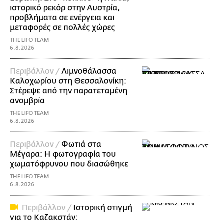
ιστορικό ρεκόρ στην Αυστρία,
προβλήματα σε ενέργεια και
μεταφορές σε πολλές χώρες
THE LIFO TEAM
6.8.2026
Περιβάλλον /
Λιμνοθάλασσα
Καλοχωρίου στη Θεσσαλονίκη:
Στέρεψε από την παρατεταμένη
ανομβρία
THE LIFO TEAM
6.8.2026
Περιβάλλον /
Φωτιά στα
Μέγαρα: Η φωτογραφία του
χωματόφρυνου που διασώθηκε
THE LIFO TEAM
6.8.2026
Περιβάλλον /
Ιστορική στιγμή
για το Καζακστάν: