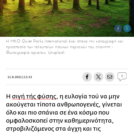
Η ΜΚΟ Quiet Parks International έχει στόχο την καταγραφή και
προστασία των τελευταίων ήσυχων περιοχών του πλανήτη -
Φωτογραφία αρχείου: Unsplash
0
11.8.2021 | 13:33
Η
σιγή τής φύσης
, η ευλογία τού να μην
ακούγεται τίποτα ανθρωπογενές, γίνεται
όλο και πιο σπάνια σε ένα κόσμο που
ομφαλοσκοπεί στην καθημερινότητα,
στροβιλιζόμενος στα άγχη και τις