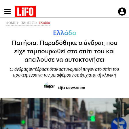
Παράκαμψη
προς
το
HOME
ΕΙΔΗΣΕΙΣ
Ελλάδα
κυρίως
Ελλάδα
περιεχόμενο
Πατήσια: Παραδόθηκε ο άνδρας που
είχε ταμπουρωθεί στο σπίτι του και
απειλούσε να αυτοκτονήσει
Ο άνδρας αντέδρασε όταν αστυνομικοί πήγαν στο σπίτι του
προκειμένου να τον μεταφέρουν σε ψυχιατρική κλινική
LifO Newsroom