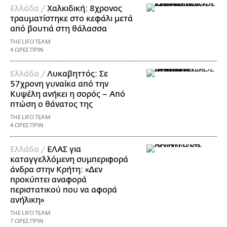
Ελλάδα /
Χαλκιδική: 8χρονος
τραυματίστηκε στο κεφάλι μετά
από βουτιά στη θάλασσα
THE LIFO TEAM
4 ΩΡΕΣ ΠΡΙΝ
Ελλάδα /
Λυκαβηττός: Σε
57χρονη γυναίκα από την
Κυψέλη ανήκει η σορός – Από
πτώση ο θάνατος της
THE LIFO TEAM
4 ΩΡΕΣ ΠΡΙΝ
Ελλάδα /
ΕΛΑΣ για
καταγγελλόμενη συμπεριφορά
άνδρα στην Κρήτη: «Δεν
προκύπτει αναφορά
περιστατικού που να αφορά
ανήλικη»
THE LIFO TEAM
7 ΩΡΕΣ ΠΡΙΝ