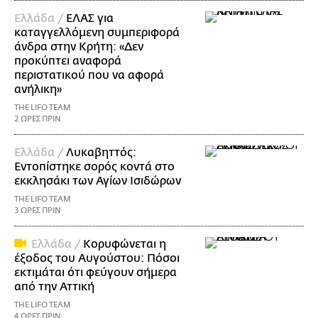
Ελλάδα /
ΕΛΑΣ για
καταγγελλόμενη συμπεριφορά
άνδρα στην Κρήτη: «Δεν
προκύπτει αναφορά
περιστατικού που να αφορά
ανήλικη»
THE LIFO TEAM
2 ΩΡΕΣ ΠΡΙΝ
Ελλάδα /
Λυκαβηττός:
Εντοπίστηκε σορός κοντά στο
εκκλησάκι των Αγίων Ισιδώρων
THE LIFO TEAM
3 ΩΡΕΣ ΠΡΙΝ
Ελλάδα /
Κορυφώνεται η
έξοδος του Αυγούστου: Πόσοι
εκτιμάται ότι φεύγουν σήμερα
από την Αττική
THE LIFO TEAM
4 ΩΡΕΣ ΠΡΙΝ