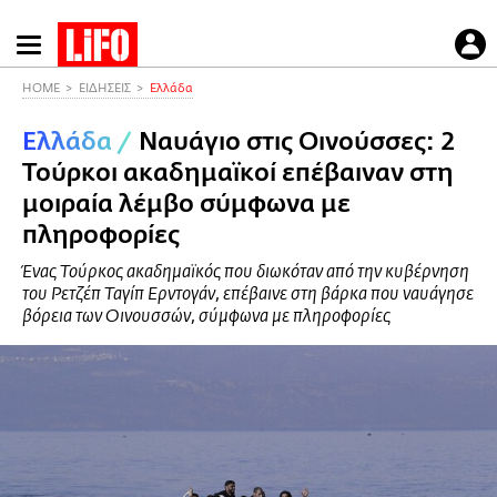
Παράκαμψη
προς
το
HOME
ΕΙΔΗΣΕΙΣ
Ελλάδα
κυρίως
Ελλάδα
/
Ναυάγιο στις Οινούσσες: 2
περιεχόμενο
Τούρκοι ακαδημαϊκοί επέβαιναν στη
μοιραία λέμβο σύμφωνα με
πληροφορίες
Ένας Τούρκος ακαδημαϊκός που διωκόταν από την κυβέρνηση
του Ρετζέπ Ταγίπ Ερντογάν, επέβαινε στη βάρκα που ναυάγησε
βόρεια των Οινουσσών, σύμφωνα με πληροφορίες