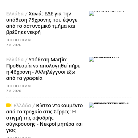
Ελλάδα /
Χανιά: ΕΔΕ για την
υπόθεση 75χρονης που έφυγε
από το αστυνομικό τμήμα και
βρέθηκε νεκρή
THE LIFO TEAM
7.8.2026
Ελλάδα /
Υπόθεση Marfin:
Προθεσμία να απολογηθεί πήρε
η 46χρονη - Αλληλέγγυοι έξω
από τα γραφεία
THE LIFO TEAM
7.8.2026
Ελλάδα /
Βίντεο ντοκουμέντο
από το τροχαίο στις Σέρρες: Η
στιγμή της σφοδρής
σύγκρουσης - Νεκροί μητέρα και
γιος