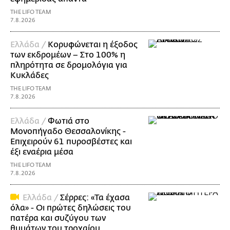
THE LIFO TEAM
7.8.2026
Ελλάδα /
Κορυφώνεται η έξοδος
των εκδρομέων – Στο 100% η
πληρότητα σε δρομολόγια για
Κυκλάδες
THE LIFO TEAM
7.8.2026
Ελλάδα /
Φωτιά στο
Μονοπήγαδο Θεσσαλονίκης -
Επιχειρούν 61 πυροσβέστες και
έξι εναέρια μέσα
THE LIFO TEAM
7.8.2026
Ελλάδα /
Σέρρες: «Τα έχασα
όλα» - Οι πρώτες δηλώσεις του
πατέρα και συζύγου των
θυμάτων του τροχαίου