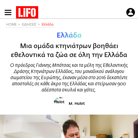
Παράκαμψη
προς
το
HOME
ΕΙΔΗΣΕΙΣ
Ελλάδα
κυρίως
Ελλάδα
περιεχόμενο
Μια ομάδα κτηνιάτρων βοηθάει
εθελοντικά τα ζώα σε όλη την Ελλάδα
Ο πρόεδρος Γιάννης Μπάτσας και τα μέλη της Εθελοντικής
Δράσης Κτηνιάτρων Ελλάδος, του μοναδικού ανάλογου
σωματείου της Ευρώπης, έκαναν μέσα στο 2016 δεκαπέντε
αποστολές σε κάθε άκρο της Ελλάδας και στείρωσαν 900
αδέσποτα σκυλιά και γάτες.
M. Hulot