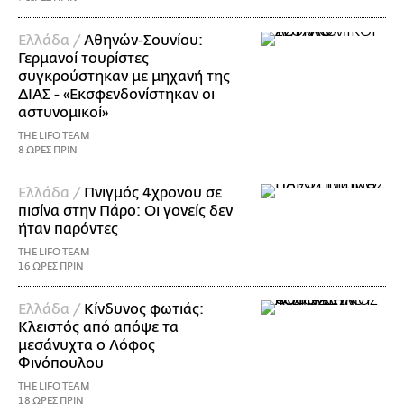
Ελλάδα /
Αθηνών-Σουνίου:
Γερμανοί τουρίστες
συγκρούστηκαν με μηχανή της
ΔΙΑΣ - «Εκσφενδονίστηκαν οι
αστυνομικοί»
THE LIFO TEAM
8 ΩΡΕΣ ΠΡΙΝ
Ελλάδα /
Πνιγμός 4χρονου σε
πισίνα στην Πάρο: Οι γονείς δεν
ήταν παρόντες
THE LIFO TEAM
16 ΩΡΕΣ ΠΡΙΝ
Ελλάδα /
Κίνδυνος φωτιάς:
Κλειστός από απόψε τα
μεσάνυχτα ο Λόφος
Φινόπουλου
THE LIFO TEAM
18 ΩΡΕΣ ΠΡΙΝ