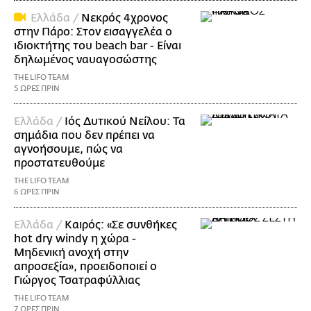
Ελλάδα /
Νεκρός 4χρονος
στην Πάρο: Στον εισαγγελέα ο
ιδιοκτήτης του beach bar - Είναι
δηλωμένος ναυαγοσώστης
THE LIFO TEAM
5 ΩΡΕΣ ΠΡΙΝ
Ελλάδα /
Ιός Δυτικού Νείλου: Τα
σημάδια που δεν πρέπει να
αγνοήσουμε, πώς να
προστατευθούμε
THE LIFO TEAM
6 ΩΡΕΣ ΠΡΙΝ
Ελλάδα /
Καιρός: «Σε συνθήκες
hot dry windy η χώρα -
Μηδενική ανοχή στην
απροσεξία», προειδοποιεί ο
Γιώργος Τσατραφύλλιας
THE LIFO TEAM
7 ΩΡΕΣ ΠΡΙΝ