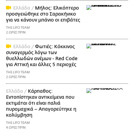
Ελλάδα /
Μήλος: Ελικόπτερο
προσγειώθηκε στο Σαρακήνικο
για να κάνουν μπάνιο οι επιβάτες
THE LIFO TEAM
2 ΩΡΕΣ ΠΡΙΝ
Ελλάδα /
Φωτιές: Κόκκινος
συναγερμός λόγω των
θυελλωδών ανέμων - Red Code
για Αττική και άλλες 5 περιοχές
THE LIFO TEAM
2 ΩΡΕΣ ΠΡΙΝ
Ελλάδα /
Κάρπαθος:
Εντοπίστηκαν αντικείμενα που
εκτιμάται ότι είναι παλιά
πυρομαχικά – Απαγορεύτηκε η
κολύμβηση
THE LIFO TEAM
4 ΩΡΕΣ ΠΡΙΝ