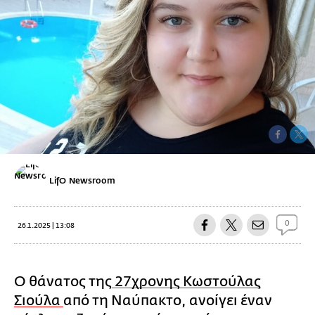
LifO Newsroom
0
26.1.2025 | 13:08
Ο θάνατος της
27χρονης Κωστούλας
Σιούλα
από τη Ναύπακτο, ανοίγει έναν