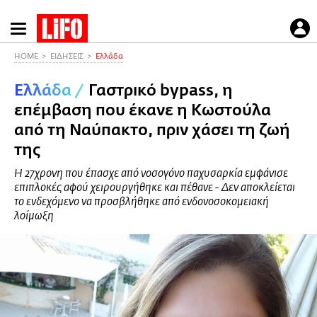
Παράκαμψη
προς
το
HOME
ΕΙΔΗΣΕΙΣ
Ελλάδα
κυρίως
Ελλάδα
/
Γαστρικό bypass, η
περιεχόμενο
επέμβαση που έκανε η Κωστούλα
από τη Ναύπακτο, πριν χάσει τη ζωή
της
Η 27χρονη που έπασχε από νοσογόνο παχυσαρκία εμφάνισε
επιπλοκές αφού χειρουργήθηκε και πέθανε - Δεν αποκλείεται
το ενδεχόμενο να προσβλήθηκε από ενδονοσοκομειακή
λοίμωξη