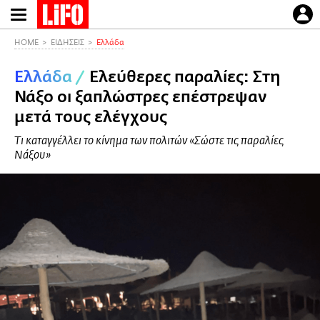
Παράκαμψη
προς
το
HOME
ΕΙΔΗΣΕΙΣ
Ελλάδα
κυρίως
Ελλάδα
/
Ελεύθερες παραλίες: Στη
περιεχόμενο
Νάξο οι ξαπλώστρες επέστρεψαν
μετά τους ελέγχους
Τι καταγγέλλει το κίνημα των πολιτών «Σώστε τις παραλίες
Νάξου»