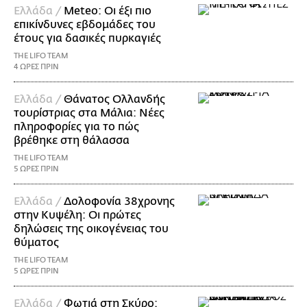
Ελλάδα /
Meteo: Οι έξι πιο
επικίνδυνες εβδομάδες του
έτους για δασικές πυρκαγιές
THE LIFO TEAM
4 ΩΡΕΣ ΠΡΙΝ
Ελλάδα /
Θάνατος Ολλανδής
τουρίστριας στα Μάλια: Νέες
πληροφορίες για το πώς
βρέθηκε στη θάλασσα
THE LIFO TEAM
5 ΩΡΕΣ ΠΡΙΝ
Ελλάδα /
Δολοφονία 38χρονης
στην Κυψέλη: Οι πρώτες
δηλώσεις της οικογένειας του
θύματος
THE LIFO TEAM
5 ΩΡΕΣ ΠΡΙΝ
Ελλάδα /
Φωτιά στη Σκύρο: