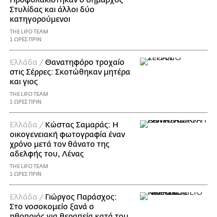
Στυλίδας και άλλοι δύο
κατηγορούμενοι
THE LIFO TEAM
1 ΩΡΕΣ ΠΡΙΝ
Ελλάδα /
Θανατηφόρο τροχαίο
στις Σέρρες: Σκοτώθηκαν μητέρα
και γιος
THE LIFO TEAM
1 ΩΡΕΣ ΠΡΙΝ
Ελλάδα /
Κώστας Σαμαράς: Η
οικογενειακή φωτογραφία έναν
χρόνο μετά τον θάνατο της
αδελφής του, Λένας
THE LIFO TEAM
1 ΩΡΕΣ ΠΡΙΝ
Ελλάδα /
Γιώργος Παράσχος:
Στο νοσοκομείο ξανά ο
ηθοποιός για θεραπεία κατά του