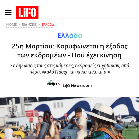
Παράκαμψη
προς
το
HOME
ΕΙΔΗΣΕΙΣ
Ελλάδα
κυρίως
Ελλάδα
περιεχόμενο
25η Μαρτίου: Κορυφώνεται η έξοδος
των εκδρομέων - Πού έχει κίνηση
Σε δηλώσεις τους στις κάμερες, εκδρομείς ευχήθηκαν, από
τώρα, «καλό Πάσχα και καλό καλοκαίρι»
LifO Newsroom