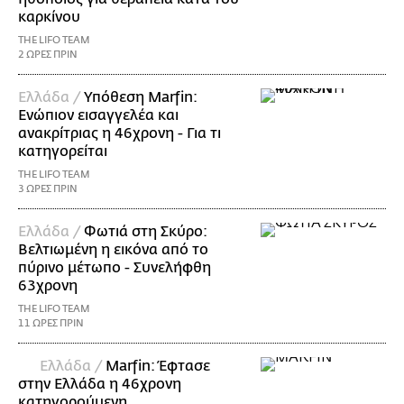
καρκίνου
THE LIFO TEAM
2 ΩΡΕΣ ΠΡΙΝ
Ελλάδα /
Υπόθεση Marfin:
Ενώπιον εισαγγελέα και
ανακρίτριας η 46χρονη - Για τι
κατηγορείται
THE LIFO TEAM
3 ΩΡΕΣ ΠΡΙΝ
Ελλάδα /
Φωτιά στη Σκύρο:
Βελτιωμένη η εικόνα από το
πύρινο μέτωπο - Συνελήφθη
63χρονη
THE LIFO TEAM
11 ΩΡΕΣ ΠΡΙΝ
Ελλάδα /
Marfin: Έφτασε
στην Ελλάδα η 46χρονη
κατηγορούμενη