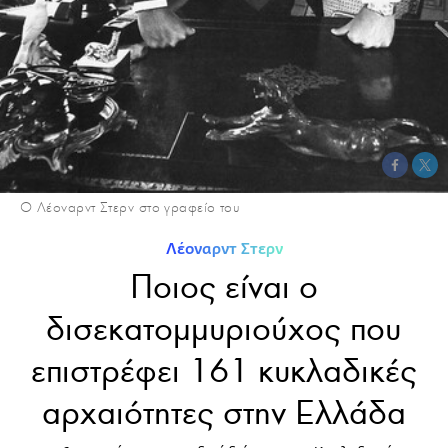
Ο Λέοναρντ Στερν στο γραφείο του
Λέοναρντ Στερν
Ποιος είναι ο
δισεκατομμυριούχος που
επιστρέφει 161 κυκλαδικές
αρχαιότητες στην Ελλάδα