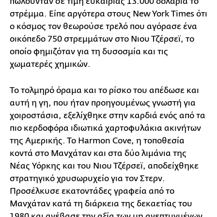
πωλούνταν σε τιμή ευκαιρίας 13.000 δολάρια το
στρέμμα. Είπε αργότερα στους New York Times ότι
ο κόσμος τον θεωρούσε τρελό που αγόρασε ένα
οικόπεδο 750 στρεμμάτων στο Νιου Τζέρσεϊ, το
οποίο φημιζόταν για τη δυσοσμία και τις
χωματερές χημικών.
Το τολμηρό όραμα και το ρίσκο του απέδωσε και
αυτή η γη, που ήταν προηγουμένως γνωστή για
χοιροστάσια, εξελίχθηκε στην καρδιά ενός από τα
πιο κερδοφόρα ιδιωτικά χαρτοφυλάκια ακινήτων
της Αμερικής. Το Harmon Cove, η τοποθεσία
κοντά στο Μανχάταν και στα δύο λιμάνια της
Νέας Υόρκης και του Νιου Τζέρσεϊ, αποδείχθηκε
στρατηγικό χρυσωρυχείο για τον Στερν.
Προσέλκυσε εκατοντάδες γραφεία από το
Μανχάταν κατά τη διάρκεια της δεκαετίας του
1980 και ανέβασε την αξία των μη ανεπτυγμένων