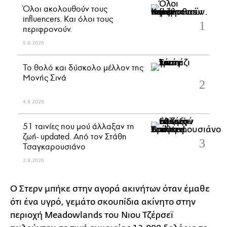
Όλοι ακολουθούν τους
influencers. Και όλοι τους
περιφρονούν.
5.8.2026
Το θολό και δύσκολο μέλλον της
Μονής Σινά
4.8.2026
51 ταινίες που μού άλλαξαν τη
ζωή- updated. Aπό τον Στάθη
Τσαγκαρουσιάνο
2.8.2026
Ο Στερν μπήκε στην αγορά ακινήτων όταν έμαθε
ότι ένα υγρό, γεμάτο σκουπίδια ακίνητο στην
περιοχή Meadowlands του Νιου Τζέρσεϊ