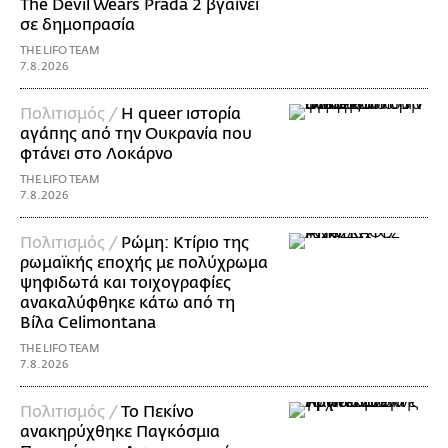
The Devil Wears Prada 2 βγαίνει
σε δημοπρασία
THE LIFO TEAM
7.8.2026
Πολιτισμός /
Η queer ιστορία
αγάπης από την Ουκρανία που
φτάνει στο Λοκάρνο
THE LIFO TEAM
7.8.2026
Πολιτισμός /
Ρώμη: Κτίριο της
ρωμαϊκής εποχής με πολύχρωμα
ψηφιδωτά και τοιχογραφίες
ανακαλύφθηκε κάτω από τη
Βίλα Celimontana
THE LIFO TEAM
7.8.2026
Πολιτισμός /
Το Πεκίνο
ανακηρύχθηκε Παγκόσμια