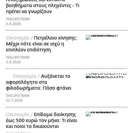
βοηθήματα στους πληγέντες - Τι
πρέπει να γνωρίζουν
THE LIFO TEAM
3.8.2026
Οικονομία /
Πετρέλαιο κίνησης:
Μέχρι πότε είναι σε ισχύ η
επιπλέον επιδότηση
THE LIFO TEAM
3.8.2026
Οικονομία /
Αυξάνεται το
αφορολόγητο στα
φιλοδωρήματα: Πόσο φτάνει
THE LIFO TEAM
31.7.2026
Οικονομία /
Επίδομα διοίκησης
έως 500 ευρώ τον μήνα: Τι είναι
και ποιοι το δικαιούνται