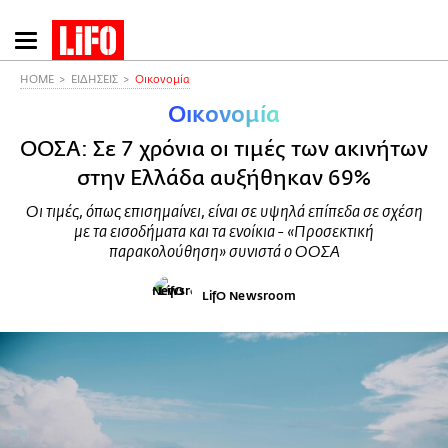
Παράκαμψη
προς
το
HOME
ΕΙΔΗΣΕΙΣ
Οικονομία
κυρίως
Οικονομία
περιεχόμενο
ΟΟΣΑ: Σε 7 χρόνια οι τιμές των ακινήτων
στην Ελλάδα αυξήθηκαν 69%
Οι τιμές, όπως επισημαίνει, είναι σε υψηλά επίπεδα σε σχέση
με τα εισοδήματα και τα ενοίκια - «Προσεκτική
παρακολούθηση» συνιστά ο ΟΟΣΑ
LifO Newsroom