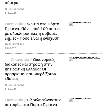
σήμερα
THE LIFO TEAM
8.8.2026
Οικονομία /
Φωτιά στο Πόρτο
Γερμενό: Πάνω από 100 σπίτια
με ολοκληρωτικές ή σοβαρές
ζημιές - Πόσο είναι η ενίσχυση
THE LIFO TEAM
7.8.2026
Οικονομία /
Οικονομικές
διακοπές και στροφή στην
ηπειρωτική Ελλάδα: Οι
προορισμοί που «κερδίζουν»
έδαφος
THE LIFO TEAM
6.8.2026
Οικονομία /
Ολοκληρώνονται οι
αυτοψίες στο Πόρτο Γερμενό: