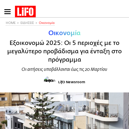
Παράκαμψη
προς
το
HOME
ΕΙΔΗΣΕΙΣ
Οικονομία
κυρίως
Οικονομία
περιεχόμενο
Εξοικονομώ 2025: Οι 5 περιοχές με το
μεγαλύτερο προβάδισμα για ένταξη στο
πρόγραμμα
Οι αιτήσεις υποβάλλονται έως τις 20 Μαρτίου
LifO Newsroom