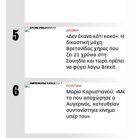
ΔΙΕΘΝΗ
«Δεν έκανα κάτι κακό»: Η
δικαστική μάχη
Βρετανίδας χήρας που
ζει 21 χρόνια στη
Σουηδία και τώρα πρέπει
να φύγει λόγω Brexit
ΠΟΛΙΤΙΚΗ
Μαρία Καρυστιανού: «Με
το που αποχώρησε ο
Αυγερινός, κατευθείαν
συντονίστηκε κίνημα
υπέρ του»