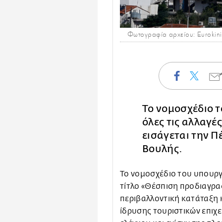
Φωτογραφία αρχείου: Eurokini
Το νομοσχέδιο 
όλες τις αλλαγέ
εισάγεται την Π
Βουλής.
Το νομοσχέδιο του υπουργ
τίτλο «Θέσπιση προδιαγρ
περιβαλλοντική κατάταξη
ίδρυσης τουριστικών επιχε