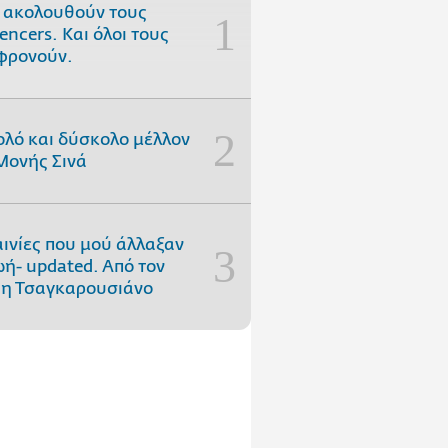
 ακολουθούν τους
uencers. Και όλοι τους
φρονούν.
ολό και δύσκολο μέλλον
Μονής Σινά
αινίες που μού άλλαξαν
ωή- updated. Aπό τον
η Τσαγκαρουσιάνο