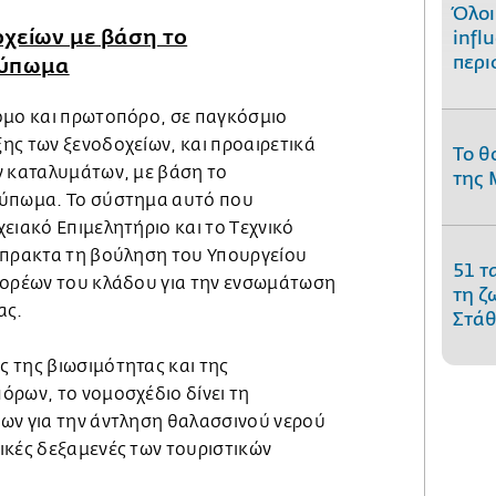
Όλοι
χείων με βάση το
infl
περι
τύπωμα
όμο και πρωτοπόρο, σε παγκόσμιο
ης των ξενοδοχείων, και προαιρετικά
Το θ
ν καταλυμάτων, με βάση το
της 
τύπωμα. Το σύστημα αυτό που
ειακό Επιμελητήριο και το Τεχνικό
μπρακτα τη βούληση του Υπουργείου
51 τ
φορέων του κλάδου για την ενσωμάτωση
τη ζ
ας.
Στάθ
 της βιωσιμότητας και της
όρων, το νομοσχέδιο δίνει τη
ων για την άντληση θαλασσινού νερού
ικές δεξαμενές των τουριστικών