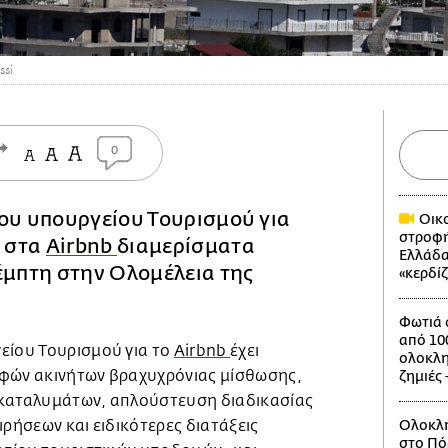
ssi
0
του υπουργείου Τουρισμού για
Οικο
στροφή
ς στα
Airbnb
διαμερίσματα
Ελλάδα
έμπτη στην Ολομέλεια της
«κερδί
Φωτιά 
από 100
είου Τουρισμού για το
Airbnb
έχει
ολοκλη
αφών ακινήτων βραχυχρόνιας μίσθωσης,
ζημιές 
 καταλυμάτων, απλούστευση διαδικασίας
ιρήσεων και ειδικότερες διατάξεις
Ολοκλη
στο Πό