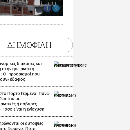
ΔΗΜΟΦΙΛΗ
νομικές διακοπές και
 στην ηπειρωτική
: Οι προορισμοί που
ζουν» έδαφος
στο Πόρτο Γερμενό: Πάνω
 σπίτια με
ρωτικές ή σοβαρές
- Πόσο είναι η ενίσχυση
ρώνονται οι αυτοψίες
ρτο Γερμενό: Πότε