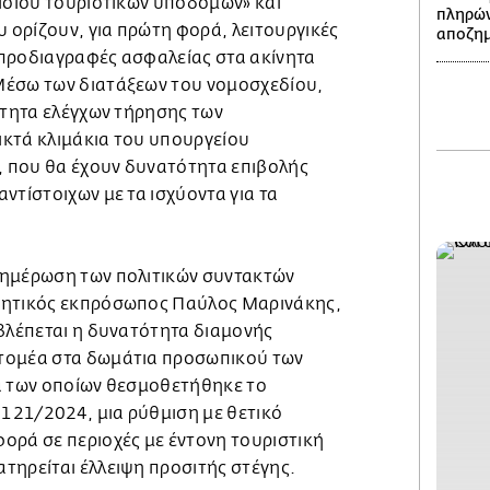
αισίου τουριστικών υποδομών» και
πληρών
υ ορίζουν, για πρώτη φορά, λειτουργικές
αποζημ
προδιαγραφές ασφαλείας στα ακίνητα
Μέσω των διατάξεων του νομοσχεδίου,
ότητα ελέγχων τήρησης των
κτά κλιμάκια του υπουργείου
Ε, που θα έχουν δυνατότητα επιβολής
ντίστοιχων με τα ισχύοντα για τα
νημέρωση των πολιτικών συντακτών
νητικός εκπρόσωπος Παύλος Μαρινάκης,
οβλέπεται η δυνατότητα διαμονής
τομέα στα δωμάτια προσωπικού των
α των οποίων θεσμοθετήθηκε το
5121/2024, μια ρύθμιση με θετικό
ορά σε περιοχές με έντονη τουριστική
τηρείται έλλειψη προσιτής στέγης.