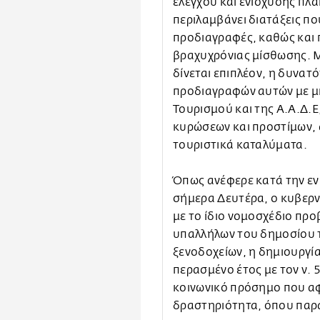
ελέγχου και ενίσχυσης πλ
περιλαμβάνει διατάξεις πο
προδιαγραφές, καθώς και 
βραχυχρόνιας μίσθωσης. 
δίνεται επιπλέον, η δυνατ
προδιαγραφών αυτών με μι
Τουρισμού και της Α.Α.Δ.
κυρώσεων και προστίμων, α
τουριστικά καταλύματα.
Όπως ανέφερε κατά την ε
σήμερα Δευτέρα, ο κυβερ
με το ίδιο νομοσχέδιο πρ
υπαλλήλων του δημοσίου 
ξενοδοχείων, η δημιουργί
περασμένο έτος με τον ν. 
κοινωνικό πρόσημο που αφ
δραστηριότητα, όπου παρα