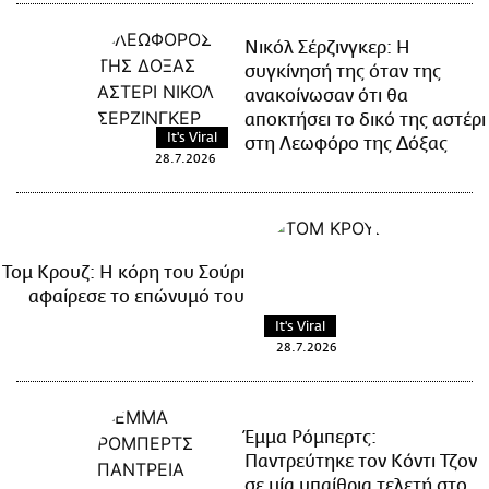
Νικόλ Σέρζινγκερ: Η
συγκίνησή της όταν της
ανακοίνωσαν ότι θα
αποκτήσει το δικό της αστέρι
It's Viral
στη Λεωφόρο της Δόξας
28.7.2026
Τομ Κρουζ: Η κόρη του Σούρι
αφαίρεσε το επώνυμό του
It's Viral
28.7.2026
Έμμα Ρόμπερτς:
Παντρεύτηκε τον Κόντι Τζον
σε μία υπαίθρια τελετή στο