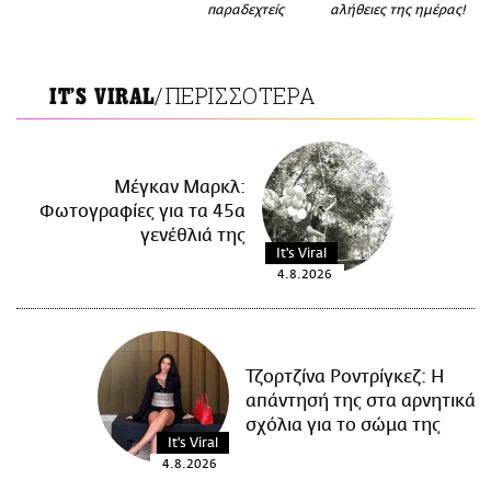
παραδεχτείς
αλήθειες της ημέρας!
CITY GUIDE
ΑΜΠΑ
PRINT
/ΠΕΡΙΣΣΟΤΕΡΑ
IT'S VIRAL
Μέγκαν Μαρκλ:
Φωτογραφίες για τα 45α
γενέθλιά της
It's Viral
4.8.2026
Τζορτζίνα Ροντρίγκεζ: Η
απάντησή της στα αρνητικά
σχόλια για το σώμα της
It's Viral
4.8.2026