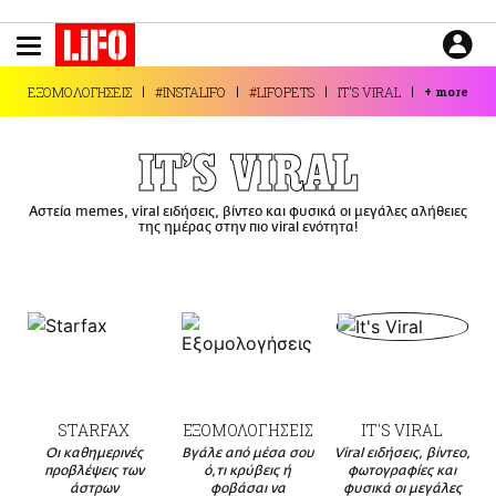
Παράκαμψη
προς
το
ΕΙΔΗΣΕΙΣ
κυρίως
ΕΞΟΜΟΛΟΓΗΣΕΙΣ
#INSTALIFO
#LIFOPETS
IT'S VIRAL
+
more
περιεχόμενο
CULTURE
ΑΠΟΨΕΙΣ
IT'S VIRAL
ΤΡΟΠΟΣ ΖΩΗΣ
Αστεία memes, viral ειδήσεις, βίντεο και φυσικά οι μεγάλες αλήθειες
PODCASTS
της ημέρας στην πιο viral ενότητα!
Plus
LIFO SHOP
NEWSLETTER
ΜΙΚΡΟΠΡΑΓΜΑΤΑ
STARFAX
ΕΞΟΜΟΛΟΓΗΣΕΙΣ
IT'S VIRAL
THE GOOD LIFO
Οι καθημερινές
Βγάλε από μέσα σου
Viral ειδήσεις, βίντεο,
προβλέψεις των
ό,τι κρύβεις ή
φωτογραφίες και
LIFOLAND
άστρων
φοβάσαι να
φυσικά οι μεγάλες