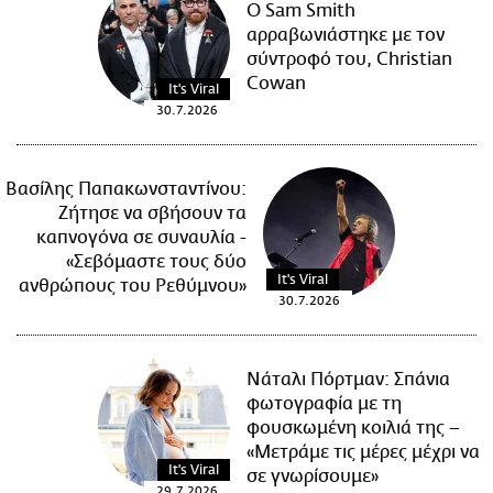
Ο Sam Smith
αρραβωνιάστηκε με τον
σύντροφό του, Christian
Cowan
It's Viral
30.7.2026
Βασίλης Παπακωνσταντίνου:
Ζήτησε να σβήσουν τα
καπνογόνα σε συναυλία -
«Σεβόμαστε τους δύο
It's Viral
ανθρώπους του Ρεθύμνου»
30.7.2026
Νάταλι Πόρτμαν: Σπάνια
φωτογραφία με τη
φουσκωμένη κοιλιά της –
«Μετράμε τις μέρες μέχρι να
It's Viral
σε γνωρίσουμε»
29.7.2026