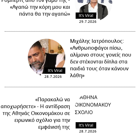
Ρόμπερτς από τον γάμο της -
«Αγαπώ την κόρη μου και
πάντα θα την αγαπώ»
It's Viral
29.7.2026
Μιχάλης Ιατρόπουλος:
«Ανθρωποφάγοι πίσω,
αλίμονο στους γονείς που
δεν στέκονται δίπλα στα
παιδιά τους όταν κάνουν
It's Viral
λάθη»
28.7.2026
«Παρακαλώ να
αποχωρήσετε» - Η αντίδραση
της Αθηνάς Οικονομάκου σε
ειρωνικό σχόλιο για την
It's Viral
εμφάνισή της
28.7.2026