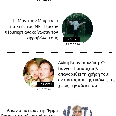
Η Μάντισον Μπιρ και ο
παίκτης του NFL Τζάστιν
Χέρμπερτ ανακοίνωσαν τον
αρραβώνα τους
It's Viral
29.7.2026
Αλίκη Βουγιουκλάκη: Ο
Γιάννης Παπαμιχαήλ
απαγορεύει τη χρήση του
ονόματος και της εικόνας της
It's Viral
χωρίς την άδειά του
29.7.2026
Απών ο πατέρας της Έμμα