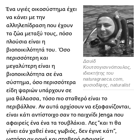
Ένα υγιές οικοσύστημα έχει
να κάνει με την
αλληλεπίδραση που έχουν
τα ζώα μεταξύ τους, πόσο
πλούσια είναι η
βιοποικιλότητά του. Όσο
περισσότερη και
Δαυίδ
μεγαλύτερη είναι η
Κουτσογιαννόπουλος,
ιδιοκτήτης του
βιοποικιλότητα σε ένα
naturagraeca.com,
σύστημα, όσο περισσότερα
φυσιοδίφης, naturalist
είδη ψαριών υπάρχουν σε
μια θάλασσα, τόσο πιο σταθερό είναι το
περιβάλλον. Αν αυτά αρχίσουν να εξαφανίζονται,
είναι κάτι αντίστοιχο σαν το παιχνίδι Jenga που
αφαιρείς ένα ένα τα τουβλάκια. Λες “και τι θα
γίνει εάν χαθεί ένας γωβιός, δεν έγινε κάτι”,
ωστόσο αν αργά και σταθερά αφαιρείς