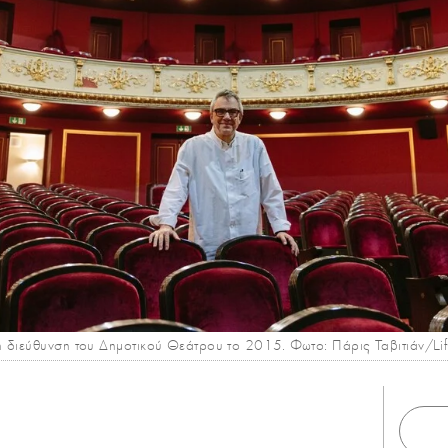
η διεύθυνση του Δημοτικού Θεάτρου το 2015. Φωτο: Πάρις Ταβιτιάν/Li