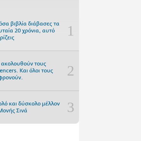
όσα βιβλία διάβασες τα
υταία 20 χρόνια, αυτό
ρίζεις
 ακολουθούν τους
uencers. Και όλοι τους
φρονούν.
ολό και δύσκολο μέλλον
Μονής Σινά