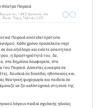
οδόμημα του 1885 βρίσκεται στο
ά. Φωτο: Πάρις Ταβιτιάν/LifO
μοτικό Πειραιά αποτελεί πρότυπο
ανισμού. Κάθε χρόνο προσελκύει περί
σε ένα αξιόλογο και ενίοτε απαιτητικό
ρου, η δραστηριότητά του, δε,
εία, στα δημόσια λεωφορεία, στα
 του Πειραιά. Δίνοντας ευκαιρία σε
έτες, δουλειά σε δεκάδες ηθοποιούς και,
ας θεατρική ψυχαγωγία και παιδεία σε
μοιαζε να ζει καλλιτεχνικά στη σκιά της
ηνικού λόγου» παιδιά σχολικής ηλικίας