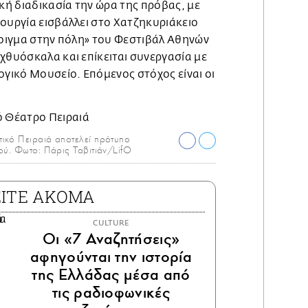
ή διαδικασία την ώρα της πρόβας, με
ουργία εισβάλλει στο Χατζηκυριάκειο
νοιγμα στην πόλη» του Φεστιβάλ Αθηνών
χθυόσκαλα και επίκειται συνεργασία με
ογικό Μουσείο. Επόμενος στόχος είναι οι
ικό Πειραιά αποτελεί πρότυπο
ού. Φωτο: Πάρις Ταβιτιάν/LifO
ΕΙΤΕ ΑΚΟΜΑ
CULTURE
Οι «7 Αναζητήσεις»
αφηγούνται την ιστορία
της Ελλάδας μέσα από
τις ραδιοφωνικές