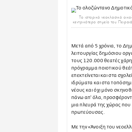
Το ιστορικό νεοκλασικό οικ
κεντρικότερο σημείο του Πειραι
Μετά από 5 χρόνια, το Δη
λειτουργίας δημόσιου οργ
τους 120.000 θεατές χάρη 
πρόγραμμα ποιοτικού θεάτ
επεκτείνεται και στα σχολ
ιδρύματα και στα τοπόσημα
νέους και όχι μόνο σκηνοθ
πάνω απ' όλα, προσφέροντ
μια πλευρά της χώρας που έ
πρωτεύουσας.
Με την «Άνοιξη του νεοελλ