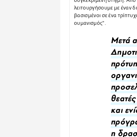
συγκεκριμένη στιγμή. Από
λειτουργήσουμε με έναν δ
βασισμένοι σε ένα τρίπτυ
ουμανισμός".
Μετά α
Δημοτι
πρότυπ
οργαν
προσελ
θεατές
και ενί
πρόγρα
η δρασ