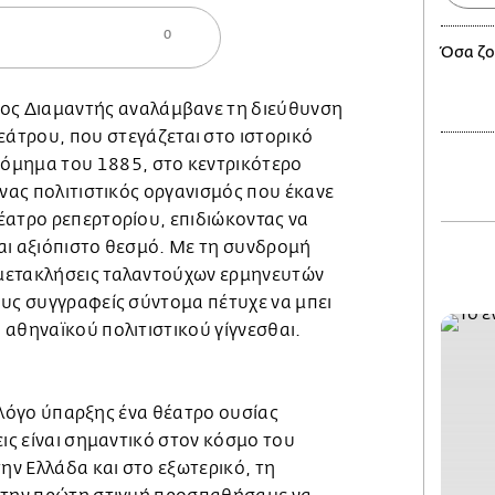
0
Όσα ζο
κος Διαμαντής αναλάμβανε τη διεύθυνση
άτρου, που στεγάζεται στο ιστορικό
δόμημα του 1885, στο κεντρικότερο
ένας πολιτιστικός οργανισμός που έκανε
έατρο ρεπερτορίου, επιδιώκοντας να
αι αξιόπιστο θεσμό. Με τη συνδρομή
μετακλήσεις ταλαντούχων ερμηνευτών
ους συγγραφείς σύντομα πέτυχε να μπει
 αθηναϊκού πολιτιστικού γίγνεσθαι.
ει λόγο ύπαρξης ένα θέατρο ουσίας
εις είναι σημαντικό στον κόσμο του
την Ελλάδα και στο εξωτερικό, τη