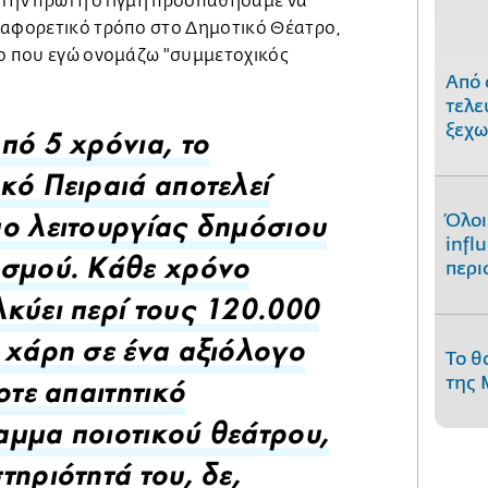
 την πρώτη στιγμή προσπαθήσαμε να
ιαφορετικό τρόπο στο Δημοτικό Θέατρο,
χο που εγώ ονομάζω "συμμετοχικός
Από 
τελε
ξεχω
πό 5 χρόνια, το
κό Πειραιά αποτελεί
Όλοι
ο λειτουργίας δημόσιου
infl
περι
ισμού. Κάθε χρόνο
κύει περί τους 120.000
 χάρη σε ένα αξιόλογο
Το θ
της 
οτε απαιτητικό
μμα ποιοτικού θεάτρου,
τηριότητά του, δε,