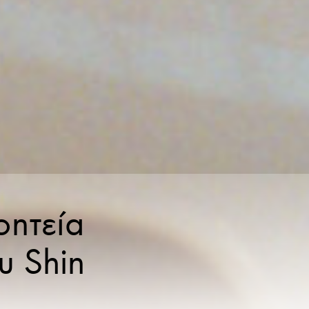
οητεία
υ Shin