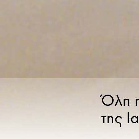
Όλη η
της Ι