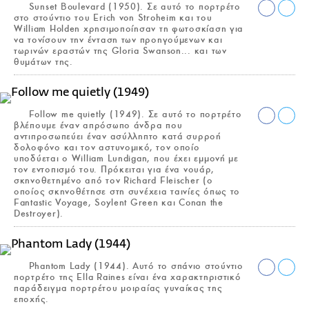
Sunset Boulevard (1950). Σε αυτό το πορτρέτο
στο στούντιο του Erich von Stroheim και του
William Holden χρησιμοποίησαν τη φωτοσκίαση για
να τονίσουν την ένταση των προηγούμενων και
τωρινών εραστών της Gloria Swanson... και των
θυμάτων της.
Follow me quietly (1949). Σε αυτό το πορτρέτο
βλέπουμε έναν απρόσωπο άνδρα που
αντιπροσωπεύει έναν ασύλληπτο κατά συρροή
δολοφόνο και τον αστυνομικό, τον οποίο
υποδύεται ο William Lundigan, που έχει εμμονή με
τον εντοπισμό του. Πρόκειται για ένα νουάρ,
σκηνοθετημένο από τον Richard Fleischer (ο
οποίος σκηνοθέτησε στη συνέχεια ταινίες όπως το
Fantastic Voyage, Soylent Green και Conan the
Destroyer).
Phantom Lady (1944). Αυτό το σπάνιο στούντιο
πορτρέτο της Ella Raines είναι ένα χαρακτηριστικό
παράδειγμα πορτρέτου μοιραίας γυναίκας της
εποχής.