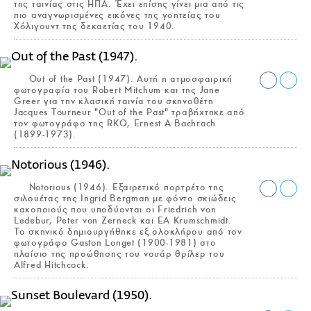
της ταινίας στις ΗΠΑ. Έχει επίσης γίνει μια από τις
πιο αναγνωρισμένες εικόνες της γοητείας του
Χόλιγουντ της δεκαετίας του 1940.
Out of the Past (1947). Αυτή η ατμοσφαιρική
φωτογραφία του Robert Mitchum και της Jane
Greer για την κλασική ταινία του σκηνοθέτη
Jacques Tourneur "Out of the Past" τραβήχτηκε από
τον φωτογράφο της RKO, Ernest A Bachrach
(1899-1973).
Notorious (1946). Εξαιρετικό πορτρέτο της
σιλουέτας της Ingrid Bergman με φόντο σκιώδεις
κακοποιούς που υποδύονται οι Friedrich von
Ledebur, Peter von Zerneck και EA Krumschmidt.
Το σκηνικό δημιουργήθηκε εξ ολοκλήρου από τον
φωτογράφο Gaston Longet (1900-1981) στο
πλαίσιο της προώθησης του νουάρ θρίλερ του
Alfred Hitchcock.