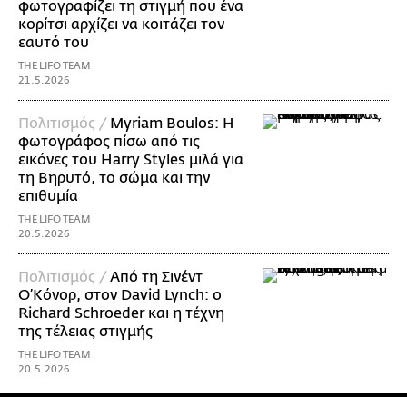
φωτογραφίζει τη στιγμή που ένα
κορίτσι αρχίζει να κοιτάζει τον
εαυτό του
THE LIFO TEAM
21.5.2026
Πολιτισμός /
Myriam Boulos: Η
φωτογράφος πίσω από τις
εικόνες του Harry Styles μιλά για
τη Βηρυτό, το σώμα και την
επιθυμία
THE LIFO TEAM
20.5.2026
Πολιτισμός /
Από τη Σινέντ
Ο’Κόνορ, στον David Lynch: ο
Richard Schroeder και η τέχνη
της τέλειας στιγμής
THE LIFO TEAM
20.5.2026