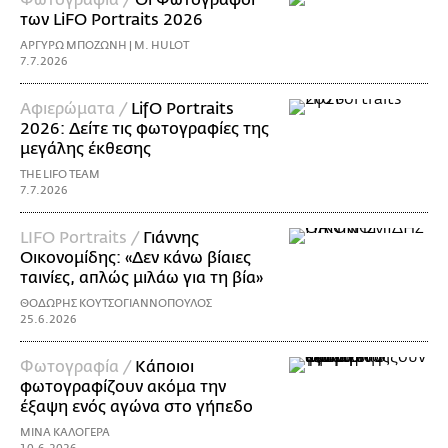
Φωτογραφία /
Οι Φωτογράφοι
των LiFO Portraits 2026
ΑΡΓΥΡΩ ΜΠΟΖΩΝΗ | M. HULOT
7.7.2026
Αφιερώματα /
LifO Portraits
2026: Δείτε τις φωτογραφίες της
μεγάλης έκθεσης
THE LIFO TEAM
7.7.2026
LIFO Portraits /
Γιάννης
Οικονομίδης: «Δεν κάνω βίαιες
ταινίες, απλώς μιλάω για τη βία»
ΘΟΔΩΡΗΣ ΚΟΥΤΣΟΓΙΑΝΝΟΠΟΥΛΟΣ
25.6.2026
Φωτογραφία /
Κάποιοι
φωτογραφίζουν ακόμα την
έξαψη ενός αγώνα στο γήπεδο
ΜΙΝΑ ΚΑΛΟΓΕΡΑ