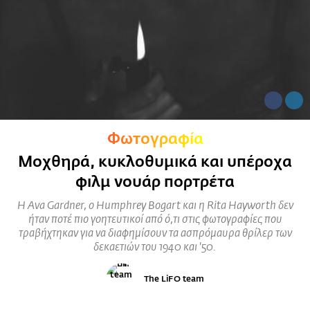
Φωτογραφία
Μοχθηρά, κυκλοθυμικά και υπέροχα
φιλμ νουάρ πορτρέτα
Η Ava Gardner, ο Humphrey Bogart και η Rita Hayworth δεν
ήταν ποτέ πιο γοητευτικοί από ό,τι στις φωτογραφίες που
τραβήχτηκαν για να διαφημίσουν τα ασπρόμαυρα θρίλερ των
δεκαετιών του 1940 και '50.
The LiFO team