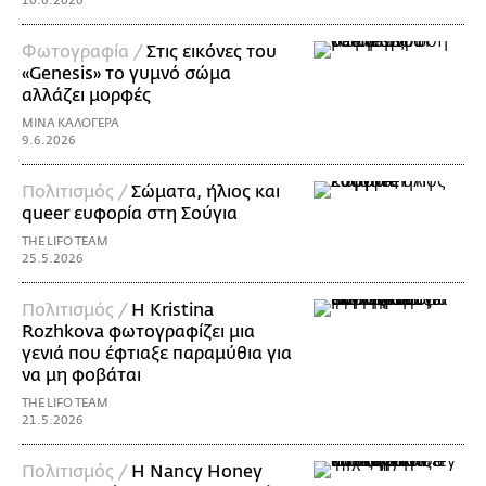
10.6.2026
Φωτογραφία /
Στις εικόνες του
«Genesis» το γυμνό σώμα
αλλάζει μορφές
ΜΙΝΑ ΚΑΛΟΓΕΡΑ
9.6.2026
Πολιτισμός /
Σώματα, ήλιος και
queer ευφορία στη Σούγια
THE LIFO TEAM
25.5.2026
Πολιτισμός /
Η Kristina
Rozhkova φωτογραφίζει μια
γενιά που έφτιαξε παραμύθια για
να μη φοβάται
THE LIFO TEAM
21.5.2026
Πολιτισμός /
Η Nancy Honey