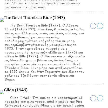
μεταξύ τους και αυτό το πορτρέτο στο στούντιο
αποτυπώνει ακριβώς αυτό.
The Devil Thumbs a Ride (1947). Ο Λόρενς
Τίρνεϊ (1919-2002), ήταν ένας θρυλικός σκληρός
τύπος του Χόλιγουντ, εντός και εκτός οθόνης, και
ήταν διαβόητος για τους συχνούς,
πολυδιαφημισμένους καβγάδες του σε μπαρ,
συμπεριλαμβανομένου ενός μαχαιρώματος το
1973. Ήταν περισσότερο γνωστός ως ο
πρωταγωνιστής των ταινιών «Dillinger» (1945) και
«Born to Kill» (1947). Ο Tierney απεικονίζεται εδώ
ως Steve Morgan, ο βάναυσος δολοφόνος, σε
πορτρέτο στο στούντιο για την ταινία «The Devil
Thumbs a Ride». Η καριέρα του αναζωογονήθηκε
το 1992 όταν ο Κουέντιν Ταραντίνο του έδωσε τον
ρόλο του Τζο Κάμποτ στην ταινία «Reservoir
Dogs».
Gilda (1946). Ένα από τα πιο χαρακτηριστικά
πορτρέτα του φιλμ νουάρ, αυτή η εικόνα της Ρίτα
Χέιγουορθ χρησιμοποιήθηκε για την αρχική αφίσα