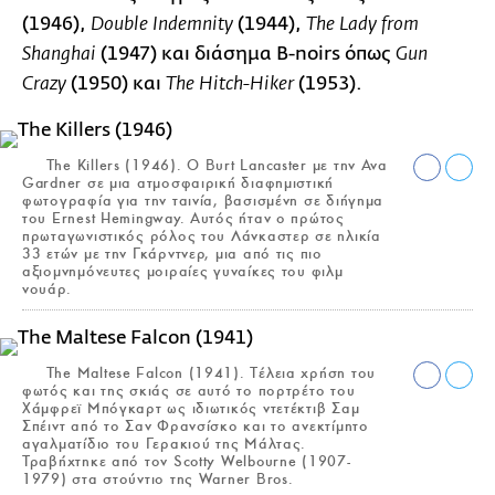
(1946),
(1944),
Double Indemnity
The Lady from
(1947) και διάσημα B-noirs όπως
Shanghai
Gun
(1950) και
(1953).
Crazy
The Hitch-Hiker
The Killers (1946). Ο Burt Lancaster με την Ava
Gardner σε μια ατμοσφαιρική διαφημιστική
φωτογραφία για την ταινία, βασισμένη σε διήγημα
του Ernest Hemingway. Αυτός ήταν ο πρώτος
πρωταγωνιστικός ρόλος του Λάνκαστερ σε ηλικία
33 ετών με την Γκάρντνερ, μια από τις πιο
αξιομνημόνευτες μοιραίες γυναίκες του φιλμ
νουάρ.
The Maltese Falcon (1941). Τέλεια χρήση του
φωτός και της σκιάς σε αυτό το πορτρέτο του
Χάμφρεϊ Μπόγκαρτ ως ιδιωτικός ντετέκτιβ Σαμ
Σπέιντ από το Σαν Φρανσίσκο και το ανεκτίμητο
αγαλματίδιο του Γερακιού της Μάλτας.
Τραβήχτηκε από τον Scotty Welbourne (1907-
1979) στα στούντιο της Warner Bros.