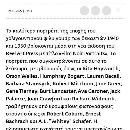
0
19.11.2022 | 03:11
Τα καλύτερα πορτρέτα της εποχής του
χολιγουντιανού φιλμ νουάρ των δεκαετιών 1940
και 1950 βρίσκονται μέσα στη νέα έκδοση του
Reel Art Press με τίτλο «Film Noir Portraits». Τα
πορτρέτα που συγκεντρώνονται σε αυτό το
λεύκωμα, με ηθοποιούς όπως οι
Rita Hayworth,
Orson Welles, Humphrey Bogart, Lauren Bacall,
Barbara Stanwyck, Robert Mitchum, Jane Greer,
Gene Tierney, Burt Lancaster, Ava Gardner, Jack
Palance, Joan Crawford και Richard Widmark
,
τραβήχτηκαν από κορυφαίους φωτογράφους
στούντιο όπως οι
Robert Coburn, Ernest
Bachrach και A.L. "Whitey" Schafer.
Η
αξιοσημείωτη ικανότητά τους να υπερτονίζουν το