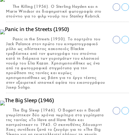
The Killing (1956). Ο Sterling Hayden και η
Marie Windsor σε διαφημιστική φωτογραφία στο
στούντιο για το φιλμ νουάρ του Stanley Kubrick.
Panic in the Streets (1950). Το πορτρέτο του
Jack Palance στον πρώτο του κινηματογραφικό
ρόλο ως αδίστακτος κακοποιός Blackie
τραβήχτηκε από τον φωτογράφο του στούντιο
κατά τη διάρκεια των γυρισμάτων του κλασικού
νουάρ του Elia Kazan. Χρησιμοποιήθηκε ως ένα
από τα φωτογραφικά στιγμιότυπα για την
προώθηση της ταινίας και κυρίως
χρησιμοποιήθηκε ως βάση για το έργο τέχνης
στην εξαιρετική ισπανική αφίσα του εικονογράφου
Josep Soligo.
The Big Sleep (1946). Ο Bogart και η Bacall
γνωρίστηκαν δύο χρόνια νωρίτερα στα γυρίσματα
της ταινίας «To Have and Have Not» και
παντρεύτηκαν το 1945. Ο σκηνοθέτης Χάουαρντ
Χοκς συνέδεσε ξανά το ζευγάρι για το «The Big
Sleep» για να εκμεταλλευτεί πλήρως τη χημεία