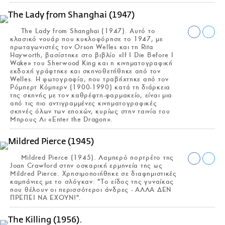
The Lady from Shanghai (1947). Αυτό το
κλασικό νουάρ που κυκλοφόρησε το 1947, με
πρωταγωνιστές τον Orson Welles και τη Rita
Hayworth, βασίστηκε στο βιβλίο «If I Die Before I
Wake» του Sherwood King και η κινηματογραφική
εκδοχή γράφτηκε και σκηνοθετήθηκε από τον
Welles. Η φωτογραφία, που τραβήχτηκε από τον
Ρόμπερτ Κόμπερν (1900-1990) κατά τη διάρκεια
της σκηνής με τον καθρέφτη-φαρμακείο, είναι μια
από τις πιο αντιγραμμένες κινηματογραφικές
σκηνές όλων των εποχών, κυρίως στην ταινία του
Μπρους Λι «Enter the Dragon».
Mildred Pierce (1945). Λαμπερό πορτρέτο της
Joan Crawford στην οσκαρική ερμηνεία της ως
Mildred Pierce. Χρησιμοποιήθηκε σε διαφημιστικές
καμπάνιες με το σλόγκαν: "Το είδος της γυναίκας
που θέλουν οι περισσότεροι άνδρες - ΑΛΛΑ ΔΕΝ
ΠΡΕΠΕΙ ΝΑ ΕΧΟΥΝ!".