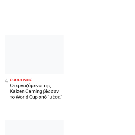
GOOD LIVING
Οι εργαζόμενοι της
Kaizen Gaming βίωσαν
το World Cup από "μέσα"