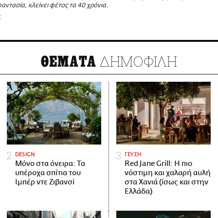
αντασία, κλείνει φέτος τα 40 χρόνια.
Σ
ΔΗΜΟΦΙΛΗ
ΘΕΜΑΤΑ
DESIGN
ΓΕΥΣΗ
Μόνο στα όνειρα: Τα
Red Jane Grill: Η πιο
υπέροχα σπίτια του
νόστιμη και χαλαρή αυλή
Ιμπέρ ντε Ζιβανσί
στα Χανιά (ίσως και στην
Ελλάδα)