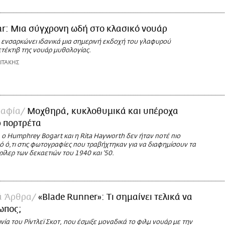
r: Μια σύγχρονη ωδή στο κλασικό νουάρ
 ενσαρκώνει ιδανικά μια σημερινή εκδοχή του γλαφυρού
τέκτιβ της νουάρ μυθολογίας.
ΙΤΑΚΗΣ
αφία
Μοχθηρά, κυκλοθυμικά και υπέροχα
ρ πορτρέτα
 ο Humphrey Bogart και η Rita Hayworth δεν ήταν ποτέ πιο
ό ό,τι στις φωτογραφίες που τραβήχτηκαν για να διαφημίσουν τα
λερ των δεκαετιών του 1940 και '50.
ά Άρθρα
«Blade Runner»: Τι σημαίνει τελικά να
ωπος;
νία του Ρίντλεϊ Σκοτ, που έσμιξε μοναδικά το φιλμ νουάρ με την