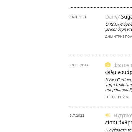
Daily
Suga
16.4.2024
Ο Κόλιν Φάρελ
μοιρολάτρη ντε
ΔΗΜΗΤΡΗΣ ΠΟΛ
Φωτογρ
19.11.2022
φιλμ νουά
Η Ava Gardner,
γοητευτικοί απ
ασπρόμαυρα θρί
THE LIFO TEAM
Ηχητικ
3.7.2022
είσαι άνθρ
H αγέραστη ται