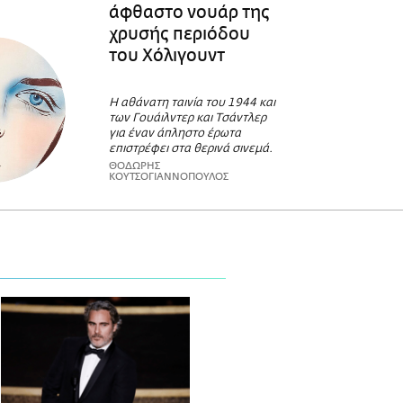
άφθαστο νουάρ της
χρυσής περιόδου
του Χόλιγουντ
Η αθάνατη ταινία του 1944 και
των Γουάιλντερ και Τσάντλερ
για έναν άπληστο έρωτα
επιστρέφει στα θερινά σινεμά.
ΘΟΔΩΡΗΣ
ΚΟΥΤΣΟΓΙΑΝΝΟΠΟΥΛΟΣ