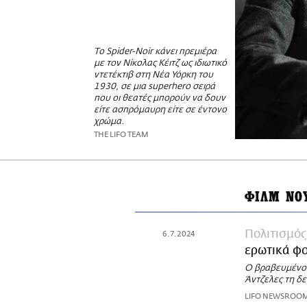
Το Spider-Noir κάνει πρεμιέρα
με τον Νίκολας Κέιτζ ως ιδιωτικό
ντετέκτιβ στη Νέα Υόρκη του
1930, σε μια superhero σειρά
που οι θεατές μπορούν να δουν
είτε ασπρόμαυρη είτε σε έντονο
χρώμα.
THE LIFO TEAM
ΦΙΛΜ ΝΟ
Πολιτισμός
6.7.2024
ερωτικά φο
Ο βραβευμένος
Άντζελες τη δε
LIFO NEWSROO