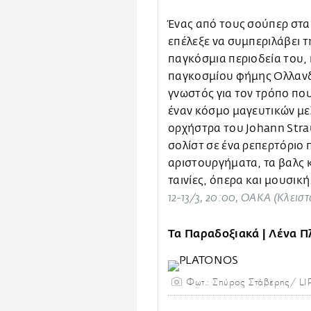
Ένας από τους σούπερ στα
επέλεξε να συμπεριλάβει 
παγκόσμια περιοδεία του, 
παγκοσμίου φήμης Ολλανδό
γνωστός για τον τρόπο που
έναν κόσμο μαγευτικών με
ορχήστρα του Johann Strau
σολίστ σε ένα ρεπερτόριο 
αριστουργήματα, τα βαλς κ
ταινίες, όπερα και μουσική
12-13/3, 20:00, ΟΑΚΑ (Κλειστ
Τα Παραδοξιακά | Λένα Πλ
Φωτ.: Σπύρος Στάβερης/ L