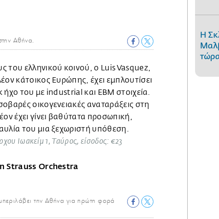
Η Σκ
στην Αθήνα.
Μαλβ
τώρα
 του ελληνικού κοινού, ο Luis Vasquez,
έον κάτοικος Ευρώπης, έχει εμπλουτίσει
ήχο του με industrial και EBM στοιχεία.
σοβαρές οικογενειακές αναταράξεις στη
έον έχει γίνει βαθύτατα προσωπική,
αυλία του μια ξεχωριστή υπόθεση.
ρχου Ιωακείμ 1, Ταύρος, είσοδος: €23
n Strauss Orchestra
μπεριλάβει την Αθήνα για πρώτη φορά