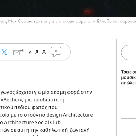
ς Max Cooper έρχεται για μία ακόμη φορά στην Ελλάδα και παρουσιάζ
0
Tρεις 
μουσικο
απώλει
γωγός έρχεται για μία ακόμη φορά στην
 «Aether», μια τρισδιάστατη
τικού πεδίου φωτός που
σία με το στούντιο design Architecture
το Architecture Social Club
 ετών σε αυτή την καθηλωτική ζωντανή