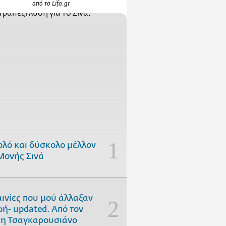
από το Lifo.gr
ολό και δύσκολο μέλλον
Μονής Σινά
αινίες που μού άλλαξαν
ωή- updated. Aπό τον
η Τσαγκαρουσιάνο