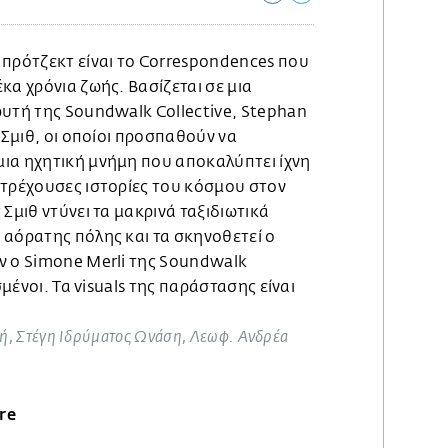
.
 πρότζεκτ είναι το Correspondences που
κα χρόνια ζωής. Βασίζεται σε μια
ρυτή της Soundwalk Collective, Stephan
 Σμιθ, οι οποίοι προσπαθούν να
ια ηχητική μνήμη που αποκαλύπτει ίχνη
 τρέχουσες ιστορίες του κόσμου στον
Σμιθ ντύνει τα μακρινά ταξιδιωτικά
 αόρατης πόλης και τα σκηνοθετεί ο
ν ο Simone Merli της Soundwalk
σμένοι. Τα visuals της παράστασης είναι
ηνή, Στέγη Ιδρύματος Ωνάση, Λεωφ. Ανδρέα
re