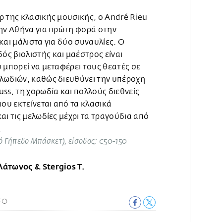
ρ της κλασικής μουσικής, ο André Rieu
την Αθήνα για πρώτη φορά στην
και μάλιστα για δύο συναυλίες. Ο
ς βιολιστής και μαέστρος είναι
 μπορεί να μεταφέρει τους θεατές σε
λωδιών, καθώς διευθύνει την υπέροχη
ss, τη χορωδία και πολλούς διεθνείς
που εκτείνεται από τα κλασικά
αι τις μελωδίες μέχρι τα τραγούδια από
.
ό Γήπεδο Μπάσκετ), είσοδος: €50-150
άτωνος & Stergios T.
IFO