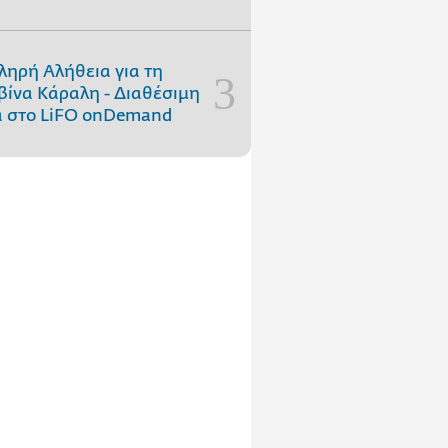
ληρή Αλήθεια για τη
ίνα Κάραλη - Διαθέσιμη
 στo LiFO onDemand