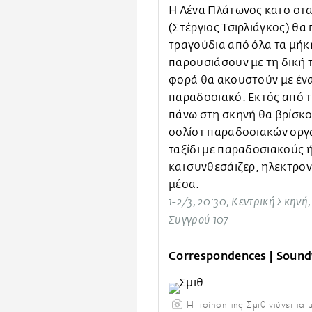
Η Λένα Πλάτωνος και ο στα
(Στέργιος Τσιρλιάγκος) θ
τραγούδια από όλα τα μήκη
παρουσιάσουν με τη δική 
φορά θα ακουστούν με ένα
παραδοσιακό. Εκτός από τη
πάνω στη σκηνή θα βρίσκον
σολίστ παραδοσιακών οργά
ταξίδι με παραδοσιακούς 
και συνθεσάιζερ, ηλεκτρο
μέσα.
1-2/3, 20:30, Κεντρική Σκην
Συγγρού 107
Correspondences | Soundw
Η ποίηση της Σμιθ ντύνει τα 