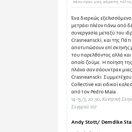
σάουντρακ μιας αόρατης πόλης
Ένα διαρκώς εξελισσόμενο
μετράει πλέον πάνω από δέ
συνεργασία μεταξύ του ιδ
Crasneanscki, και της Πάτι
αποτυπώσουν επί σκηνής μ
του παρελθόντος αλλά και
οποίο ζούμε. Η ποίηση της 
πλάνα σαν σάουντρακ μιας
Crasneanscki. Συμμετέχου
Collective και ειδικοί καλε
από τον Pedro Maia.
14-15/3, 20:30, Κεντρική Σκ
Συγγρού 107
Andy Stott/ Demdike Sta