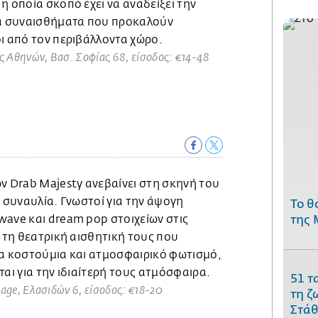
η οποία σκοπό έχει να αναδείξει την
τα συναισθήματα που προκαλούν
ι από τον περιβάλλοντα χώρο.
ς Αθηνών, Βασ. Σοφίας 68, είσοδος: €14-48
ν Drab Majesty ανεβαίνει στη σκηνή του
ή συναυλία. Γνωστοί για την άψογη
Το θ
wave και dream pop στοιχείων στις
της 
α τη θεατρική αισθητική τους που
ια κοστούμια και ατμοσφαιρικό φωτισμό,
ται για την ιδιαίτερή τους ατμόσφαιρα.
51 τ
tage, Ελασιδών 6, είσοδος: €18-20
τη ζ
Στάθ