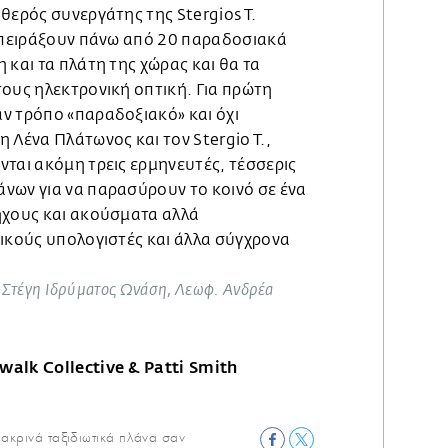
θερός συνεργάτης της Stergios T.
α πειράξουν πάνω από 20 παραδοσιακά
 και τα πλάτη της χώρας και θα τα
τους ηλεκτρονική οπτική. Για πρώτη
ν τρόπο «παραδοξιακό» και όχι
 Λένα Πλάτωνος και τον Stergio T.,
ται ακόμη τρεις ερμηνευτές, τέσσερις
νων για να παρασύρουν το κοινό σε ένα
ήχους και ακούσματα αλλά
νικούς υπολογιστές και άλλα σύγχρονα
ή, Στέγη Ιδρύματος Ωνάση, Λεωφ. Ανδρέα
alk Collective & Patti Smith
μακρινά ταξιδιωτικά πλάνα σαν