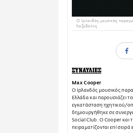
Ο Ιρλανδός μουσικός παραγωγό
Κοζοβόλης
ΣΥΝΑΥΛΙΕΣ
Max Cooper
Ο Ιρλανδός μουσικός παρα
Ελλάδα και παρουσιάζει το
εγκατάσταση ηχητικού/οπ
δημιουργήθηκε σε συνεργα
Social Club. Ο Cooper και 
πειραματίζονται επί σειρά