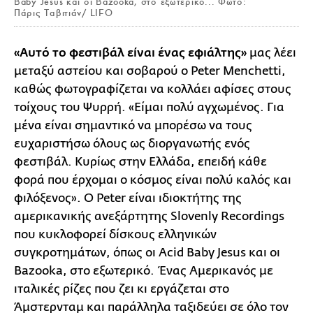
Baby Jesus και οι Bazooka, στο εξωτερικό... Φωτό:
Πάρις Ταβιτιάν/ LIFO
«Αυτό το φεστιβάλ είναι ένας εφιάλτης»
μας λέει
μεταξύ αστείου και σοβαρού ο Peter Menchetti,
καθώς φωτογραφίζεται να κολλάει αφίσες στους
τοίχους του Ψυρρή. «Είμαι πολύ αγχωμένος. Για
μένα είναι σημαντικό να μπορέσω να τους
ευχαριστήσω όλους ως διοργανωτής ενός
φεστιβάλ. Κυρίως στην Ελλάδα, επειδή κάθε
φορά που έρχομαι ο κόσμος είναι πολύ καλός και
φιλόξενος». Ο Peter είναι ιδιοκτήτης της
αμερικανικής ανεξάρτητης Slovenly Recordings
που κυκλοφορεί δίσκους ελληνικών
συγκροτημάτων, όπως οι Acid Baby Jesus και οι
Bazooka, στο εξωτερικό. Ένας Αμερικανός με
ιταλικές ρίζες που ζει κι εργάζεται στο
Άμστερνταμ και παράλληλα ταξιδεύει σε όλο τον