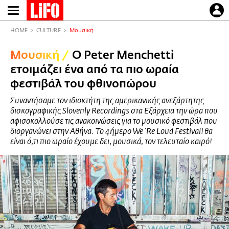
Παράκαμψη
προς
το
HOME
CULTURE
Μουσική
κυρίως
Μουσική
/
Ο Peter Menchetti
περιεχόμενο
ετοιμάζει ένα από τα πιο ωραία
φεστιβάλ του φθινοπώρου
Συναντήσαμε τον ιδιοκτήτη της αμερικανικής ανεξάρτητης
δισκογραφικής Slovenly Recordings στα Εξάρχεια την ώρα που
αφισοκολλούσε τις ανακοινώσεις για το μουσικό φεστιβάλ που
διοργανώνει στην Αθήνα. Το 4ήμερο We ’Re Loud Festival! θα
είναι ό,τι πιο ωραίο έχουμε δει, μουσικά, τον τελευταίο καιρό!