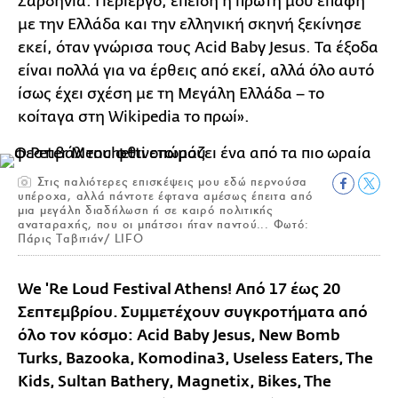
Σαρδηνία. Περίεργο, επειδή η πρώτη μου επαφή
με την Ελλάδα και την ελληνική σκηνή ξεκίνησε
εκεί, όταν γνώρισα τους Acid Baby Jesus. Τα έξοδα
είναι πολλά για να έρθεις από εκεί, αλλά όλο αυτό
ίσως έχει σχέση με τη Μεγάλη Ελλάδα – το
κοίταγα στη Wikipedia το πρωί».
Στις παλιότερες επισκέψεις μου εδώ περνούσα
υπέροχα, αλλά πάντοτε έφτανα αμέσως έπειτα από
μια μεγάλη διαδήλωση ή σε καιρό πολιτικής
αναταραχής, που οι μπάτσοι ήταν παντού... Φωτό:
Πάρις Ταβιτιάν/ LIFO
We 'Re Loud Festival Athens! Από 17 έως 20
Σεπτεμβρίου. Συμμετέχουν συγκροτήματα από
όλο τον κόσμο: Acid Baby Jesus, New Bomb
Turks, Bazooka, Komodina3, Useless Eaters, The
Kids, Sultan Bathery, Magnetix, Bikes, The