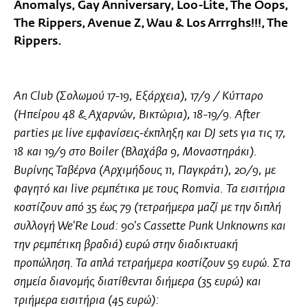
Anomalys, Gay Anniversary, Loo-Lite, The Oops,
The Rippers, Avenue Z, Wau & Los Arrrghs!!!, The
Rippers.
Αn Club (Σολωμού 17-19, Εξάρχεια), 17/9 / Κύτταρο
(Ηπείρου 48 & Αχαρνών, Βικτώρια), 18-19/9. After
parties με live εμφανίσεις-έκπληξη και DJ sets για τις 17,
18 και 19/9 στο Boiler (Βλαχάβα 9, Μοναστηράκι).
Βυρίνης Ταβέρνα (Αρχιμήδους 11, Παγκράτι), 20/9, με
φαγητό και live ρεμπέτικα με τους Romvia. Τα εισιτήρια
κοστίζουν από 35 έως 79 (τετραήμερα μαζί με την διπλή
συλλογή We'Re Loud: 90's Cassette Punk Unknowns και
την ρεμπέτικη βραδιά) ευρώ στην διαδικτυακή
προπώληση. Τα απλά τετραήμερα κοστίζουν 59 ευρώ. Στα
σημεία διανομής διατίθενται διήμερα (35 ευρώ) και
τριήμερα εισιτήρια (45 ευρώ):