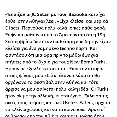
«Έπαιζαν οι JC Satan με τους Bazooka
και είχα
έρθει στην Αθήνα» λέει. «Είχα κλείσει και μερικά
DJ sets. Περνούσα πολύ καλά, όπως κάθε φορά.
Ξαφνικά μαθαίνω από το Άμστερνταμ ότι η 19η
Σεπτεμβρίου δεν ήταν διαθέσιμη επειδή την είχαν
κλείσει για ένα γαμημένο techno πάρτι. Και
φαντάσου ότι μια ώρα πριν το μάθω έψαχνα
πτήσεις από το Οχάιο για τους New Bomb Turks.
Ήμουν σε έξαλλη κατάσταση. Είπα την ιστορία
στους φίλους μου εδώ κι έκανα πλάκα ότι θα
οργάνωνα το φεστιβάλ στην Αθήνα και τότε
άρχισε να μου φαίνεται πολύ καλή ιδέα. Οι Turks
ήταν οk με την αλλαγή, κι έτσι έγινε. Έκλεισα τις
δικές τους πτήσεις και των Useless Eaters, άρχισα
να κλείνω χώρους και να το κοινοποιώ. Αρκετοί
άνθρωποι από την Αθήνα και την Ευρώπη ήταν