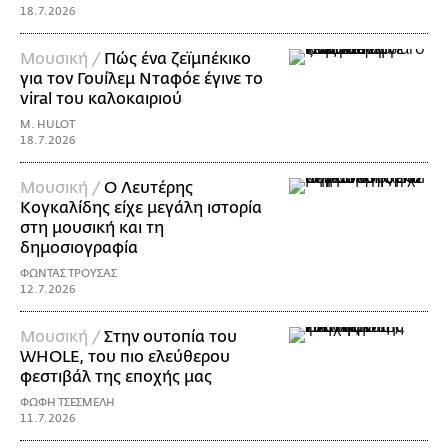
18.7.2026
Μουσική /
Πώς ένα ζεϊμπέκικο
για τον Γουίλεμ Νταφόε έγινε το
viral του καλοκαιριού
M. HULOT
18.7.2026
Μουσική /
Ο Λευτέρης
Κογκαλίδης είχε μεγάλη ιστορία
στη μουσική και τη
δημοσιογραφία
ΦΩΝΤΑΣ ΤΡΟΥΣΑΣ
12.7.2026
Μουσική /
Στην ουτοπία του
WHOLE, του πιο ελεύθερου
φεστιβάλ της εποχής μας
ΦΩΦΗ ΤΣΕΣΜΕΛΗ
11.7.2026