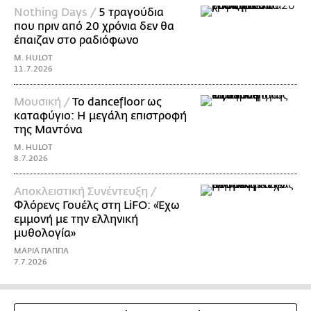
Nothing Days /
5 τραγούδια
που πριν από 20 χρόνια δεν θα
έπαιζαν στο ραδιόφωνο
M. HULOT
11.7.2026
Μουσική /
Το dancefloor ως
καταφύγιο: Η μεγάλη επιστροφή
της Μαντόνα
M. HULOT
8.7.2026
Αποκλειστική Συνέντευξη /
Φλόρενς Γουέλς στη LiFO: «Έχω
εμμονή με την ελληνική
μυθολογία»
ΜΑΡΙΑ ΠΑΠΠΑ
7.7.2026