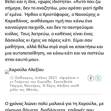
θέλει και η ίδια, «χωρίς ιδιότητα». «Αυτό που ζω
σήμερα, δεν το αναζητάω, μου αρέσει γιατί ήρθε
σ’ εμένα. Ήρθαν ο Χριστόφορος, ο Νανούρης ο
Καραθάνος, αισθάνομαι τιμή που κάνω ένα
καινούργιο παιχνίδι, και δεν το παντρεύομαι
κιόλας. Τους λατρεύω, ο καθένας είναι ένας
δάσκαλος κι έχεις να πάρεις κάτι. Είμαι σαν
μαθήτρια, αλλά θέλω σιγά σιγά να αποκτήσω και
μια αυτοπεποίθηση, να κάνω κάτι και να πιστεύω
στον εαυτό μου».
Επίδαυρος, Ιούλιος 2021. «Ιφιγένεια η
εν Ταύροις» του Ευριπίδη. Σκηνοθεσία
Γιώργος Νανούρης. Η Χάρις Αλεξίου στοΝ
ρόλο της Αθηνάς.
Ο χρόνος λιώνει πολύ μαλακά για τη Χαρούλα, με
σίγουρα βήματα, διαβάσματα, επιλογές που