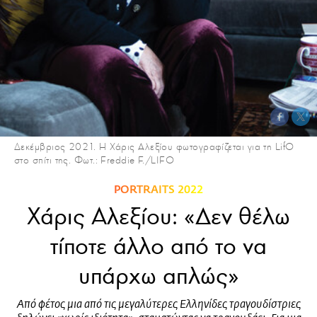
Δεκέμβριος 2021. Η Χάρις Αλεξίου φωτογραφίζεται για τη LifO
στο σπίτι της. Φωτ.: Freddie F./LIFO
PORTRAITS 2022
Χάρις Αλεξίου: «Δεν θέλω
τίποτε άλλο από το να
υπάρχω απλώς»
Από φέτος μια από τις μεγαλύτερες Ελληνίδες τραγουδίστριες