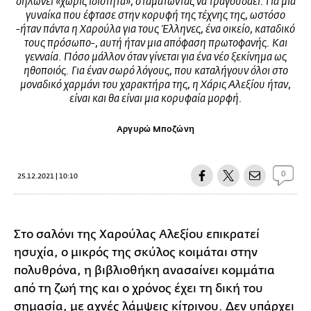
δηλώνει «χωρίς ιδιότητα», σταματώντας να τραγουδάει. Για μια
γυναίκα που έφτασε στην κορυφή της τέχνης της, ωστόσο
-ήταν πάντα η Χαρούλα για τους Έλληνες, ένα οικείο, καταδικό
τους πρόσωπο-, αυτή ήταν μια απόφαση πρωτοφανής. Και
γενναία. Πόσο μάλλον όταν γίνεται για ένα νέο ξεκίνημα ως
ηθοποιός. Για έναν σωρό λόγους, που καταλήγουν όλοι στο
μοναδικό χαρμάνι του χαρακτήρα της, η Χάρις Αλεξίου ήταν,
είναι και θα είναι μια κορυφαία μορφή.
Αργυρώ Μποζώνη
0
25.12.2021 | 10:10
Στο σαλόνι της Χαρούλας Αλεξίου επικρατεί
ησυχία, ο μικρός της σκύλος κοιμάται στην
πολυθρόνα, η βιβλιοθήκη ανασαίνει κομμάτια
από τη ζωή της και ο χρόνος έχει τη δική του
σημασία, με αχνές λάμψεις κίτρινου. Δεν υπάρχει