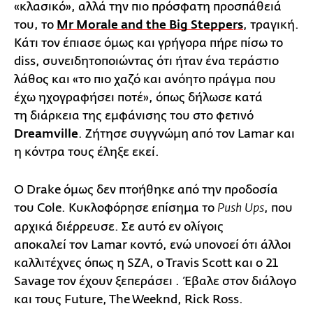
«κλασικό», αλλά την πιο πρόσφατη προσπάθειά
του, το
Mr Morale and the Big Steppers
, τραγική.
Κάτι τον έπιασε όμως και γρήγορα πήρε πίσω το
diss, συνειδητοποιώντας ότι ήταν ένα τεράστιο
λάθος και «το πιο χαζό και ανόητο πράγμα που
έχω ηχογραφήσει ποτέ», όπως δήλωσε κατά
τη διάρκεια της εμφάνισης του στο φετινό
Dreamville
. Ζήτησε συγγνώμη από τον Lamar και
η κόντρα τους έληξε εκεί.
Ο Drake όμως δεν πτοήθηκε από την προδοσία
του Cole. Κυκλοφόρησε επίσημα το
, που
Push Ups
αρχικά διέρρευσε. Σε αυτό εν ολίγοις
αποκαλεί τον Lamar κοντό, ενώ υπονοεί ότι άλλοι
καλλιτέχνες όπως η SZA, o Travis Scott και ο 21
Savage τον έχουν ξεπεράσει . Έβαλε στον διάλογο
και τους Future, The Weeknd, Rick Ross.