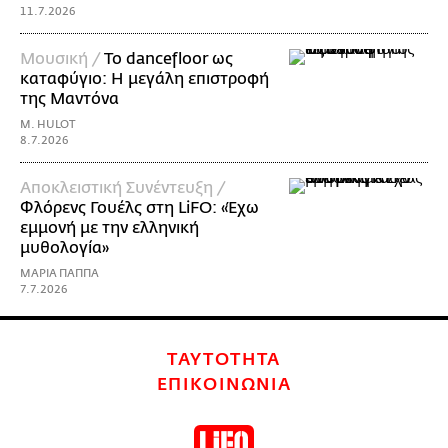
11.7.2026
Μουσική /
Το dancefloor ως
καταφύγιο: Η μεγάλη επιστροφή
της Μαντόνα
M. HULOT
8.7.2026
Αποκλειστική Συνέντευξη /
Φλόρενς Γουέλς στη LiFO: «Έχω
εμμονή με την ελληνική
μυθολογία»
ΜΑΡΙΑ ΠΑΠΠΑ
7.7.2026
ΤΑΥΤΟΤΗΤΑ
ΕΠΙΚΟΙΝΩΝΙΑ