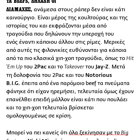
ΤΑ BEEFS, ΔΗΛΑΔΗ ΟΙ
ΔΙΑΜΑΧΕΣ,
ανάμεσα στους ράπερ δεν είναι κάτι
καινούργιο. Είναι μέρος της κουλτούρας και της
ιστορίας του και εκφράζονται μέσα από
τραγούδια που δηλώνουν την υπεροχή του
ενός έναντι κάποιου άλλου στις ρίμες. Μερικές
από αυτές τις φιλονικίες ευθύνονται για κάποια
από τα πιο κλασικά χιπ-χοπ τραγούδια, όπως το
Hit
του
2Pac
και το
του
Jay-Z
. Μετά
'Em Up
Takeover
τη δολοφονία του 2Pac και του
Notorious
B.I.G.
έπειτα από ένα παρόμοιο beef τα πνεύματα
φάνηκε ότι είχαν ηρεμήσει, τελευταία όμως έχουν
επανέλθει επειδή μάλλον είναι κάτι που πουλάει
και το χιπ-χοπ τελευταία βρίσκεται
ομολογουμένως σε κρίση.
Μπορεί να πει κανείς ότι
όλα ξεκίνησαν με το
Big