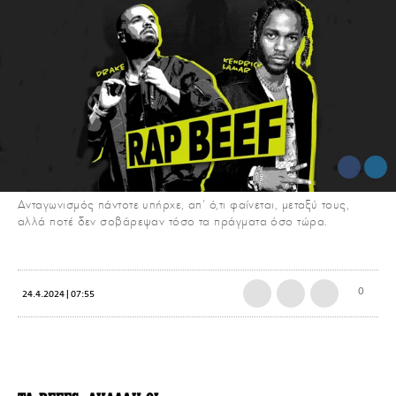
Ανταγωνισμός πάντοτε υπήρχε, απ’ ό,τι φαίνεται, μεταξύ τους,
αλλά ποτέ δεν σοβάρεψαν τόσο τα πράγματα όσο τώρα.
0
24.4.2024 | 07:55