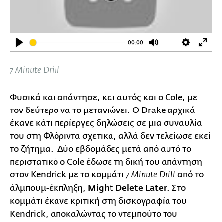
00:00
Play
Mute
Settings
Ente
full
7 Minute Drill
Φυσικά και απάντησε, και αυτός και ο Cole, με
τον δεύτερο να το μετανιώνει. Ο Drake αρχικά
έκανε κάτι περίεργες δηλώσεις σε μια συναυλία
του στη Φλόριντα σχετικά, αλλά δεν τελείωσε εκεί
το ζήτημα. Δύο εβδομάδες μετά από αυτό το
περιστατικό ο Cole έδωσε τη δική του απάντηση
στον Kendrick με το κομμάτι
από το
7 Minute Drill
άλμπουμ-έκπληξη,
Might Delete Later
. Στο
κομμάτι έκανε κριτική στη δισκογραφία του
Kendrick, αποκαλώντας το ντεμπούτο του