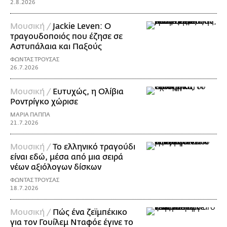
2.8.2026
Μουσική /
Jackie Leven: Ο
τραγουδοποιός που έζησε σε
Αστυπάλαια και Παξούς
ΦΩΝΤΑΣ ΤΡΟΥΣΑΣ
26.7.2026
Μουσική /
Ευτυχώς, η Ολίβια
Ροντρίγκο χώρισε
ΜΑΡΙΑ ΠΑΠΠΑ
21.7.2026
Μουσική /
Το ελληνικό τραγούδι
είναι εδώ, μέσα από μια σειρά
νέων αξιόλογων δίσκων
ΦΩΝΤΑΣ ΤΡΟΥΣΑΣ
18.7.2026
Μουσική /
Πώς ένα ζεϊμπέκικο
για τον Γουίλεμ Νταφόε έγινε το