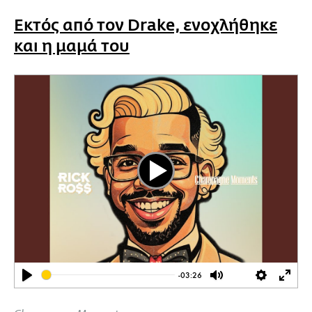
Εκτός από τον Drake, ενοχλήθηκε
και η μαμά του
Play
-03:26
Play
Mute
Settings
Ente
full