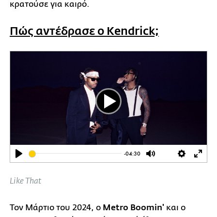
κρατούσε για καιρό.
Πώς αντέδρασε ο Kendrick;
Play
-04:30
Play
Mute
Settings
Ente
full
Like That
Τον Μάρτιο του 2024, ο
Metro Boomin'
και ο