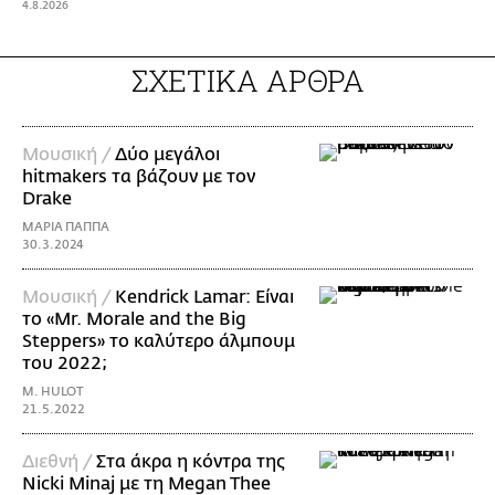
4.8.2026
ΣΧΕΤΙΚΑ ΑΡΘΡΑ
Μουσική /
Δύο μεγάλοι
hitmakers τα βάζουν με τον
Drake
ΜΑΡΙΑ ΠΑΠΠΑ
30.3.2024
Μουσική /
Kendrick Lamar: Είναι
το «Mr. Morale and the Big
Steppers» το καλύτερο άλμπουμ
του 2022;
M. HULOT
21.5.2022
Διεθνή /
Στα άκρα η κόντρα της
Nicki Minaj με τη Megan Thee