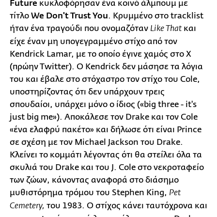
Future
κυκλοφόρησαν ένα κοινό άλμπουμ με
τίτλο
We Don't Trust You
. Κρυμμένο στο tracklist
ήταν ένα τραγούδι που ονομαζόταν
και
Like That
είχε έναν μη υπογεγραμμένο στίχο από τον
Kendrick Lamar, με το οποίο έγινε χαμός στο X
(πρώην Τwitter). Ο Kendrick δεν μάσησε τα λόγια
του και έβαλε στο στόχαστρο τον στίχο του Cole,
υποστηρίζοντας ότι δεν υπάρχουν τρεις
σπουδαίοι, υπάρχει μόνο ο ίδιος («big three - it's
just big me»). Αποκάλεσε τον Drake και τον Cole
«ένα ελαφρύ πακέτο» και δήλωσε ότι είναι Prince
σε σχέση με τον Michael Jackson του Drake.
Κλείνει το κομμάτι λέγοντας ότι θα στείλει όλα τα
σκυλιά του Drake και του J. Cole στο νεκροταφείο
των ζώων, κάνοντας αναφορά στο διάσημο
μυθιστόρημα τρόμου του Stephen King,
Pet
του 1983. Ο στίχος κάνει ταυτόχρονα και
Cemetery,