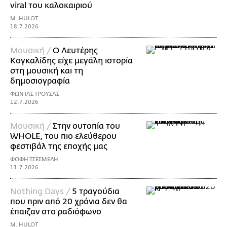
viral του καλοκαιριού
M. HULOT
18.7.2026
Μουσική /
Ο Λευτέρης
Κογκαλίδης είχε μεγάλη ιστορία
στη μουσική και τη
δημοσιογραφία
ΦΩΝΤΑΣ ΤΡΟΥΣΑΣ
12.7.2026
Μουσική /
Στην ουτοπία του
WHOLE, του πιο ελεύθερου
φεστιβάλ της εποχής μας
ΦΩΦΗ ΤΣΕΣΜΕΛΗ
11.7.2026
Nothing Days /
5 τραγούδια
που πριν από 20 χρόνια δεν θα
έπαιζαν στο ραδιόφωνο
M. HULOT