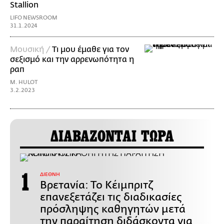
Stallion
LIFO NEWSROOM
31.1.2024
Μουσική /
Τι μου έμαθε για τον
σεξισμό και την αρρενωπότητα η
ραπ
M. HULOT
3.2.2023
ΔΙΑΒΑΖΟΝΤΑΙ ΤΩΡΑ
ΔΙΕΘΝΗ
Βρετανία: Το Κέιμπριτζ
επανεξετάζει τις διαδικασίες
πρόσληψης καθηγητών μετά
την παραίτηση διδάσκοντα για