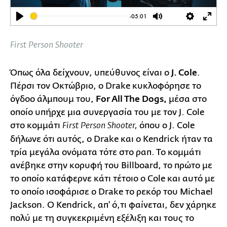
-05:01
Play
Mute
Settings
Ente
full
First Person Shooter
Όπως όλα δείχνουν, υπεύθυνος είναι ο
J. Cole
.
Πέρσι τον Οκτώβριο, ο Drake κυκλοφόρησε το
όγδοο άλμπουμ του,
For All The Dogs,
μέσα στο
οποίο υπήρχε μια συνεργασία του με τον J. Cole
στο κομμάτι
όπου ο J. Cole
First Person Shooter,
δήλωνε ότι αυτός, ο Drake και ο Kendrick ήταν τα
τρία μεγάλα ονόματα τότε στο ραπ. Το κομμάτι
ανέβηκε στην κορυφή του Billboard, το πρώτο με
το οποίο κατάφερνε κάτι τέτοιο ο Cole και αυτό με
το οποίο ισοφάρισε ο Drake το ρεκόρ του Michael
Jackson. Ο Kendrick, απ' ό,τι φαίνεται, δεν χάρηκε
πολύ με τη συγκεκριμένη εξέλιξη και τους το