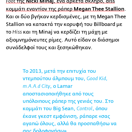
της
Nicki Minaj
, ένα αρκετά σκληρό, diss
Foot
κομμάτι εναντίον της ράπερ
Megan Thee Stallion
.
Και οι δύο βγήκαν κερδισμένες, με τη Megan Thee
Stallion να κατακτά την κορυφή του Billboard με
το
και τη Minaj να κερδίζει τη μάχη με
Hiss
αξιομνημόνευτες ρίμες. Αυτό είδαν οι διάσημοι
συνάδελφοί τους και ξεσηκώθηκαν.
Το 2013, μετά την επιτυχία του
ντεμπούτου άλμπουμ του,
Good Kid,
, ο Lamar
m.A.A.d City
αποστασιοποιήθηκε από τους
υπόλοιπους ράπερ της γενιάς του. Στο
κομμάτι του Big Sean,
, όπου
Control
έκανε γκεστ εμφάνιση, ράπαρε «σας
αγαπώ όλους, αλλά θα προσπαθήσω να
σας δολοφονήσω».