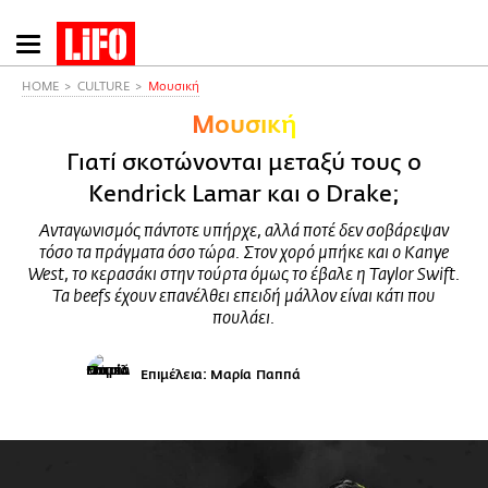
Παράκαμψη
προς
το
HOME
CULTURE
Μουσική
κυρίως
Μουσική
περιεχόμενο
Γιατί σκοτώνονται μεταξύ τους ο
Kendrick Lamar και ο Drake;
Ανταγωνισμός πάντοτε υπήρχε, αλλά ποτέ δεν σοβάρεψαν
τόσο τα πράγματα όσο τώρα. Στον χορό μπήκε και ο Kanye
West, το κερασάκι στην τούρτα όμως το έβαλε η Taylor Swift.
Τα beefs έχουν επανέλθει επειδή μάλλον είναι κάτι που
πουλάει.
Επιμέλεια: Μαρία Παππά